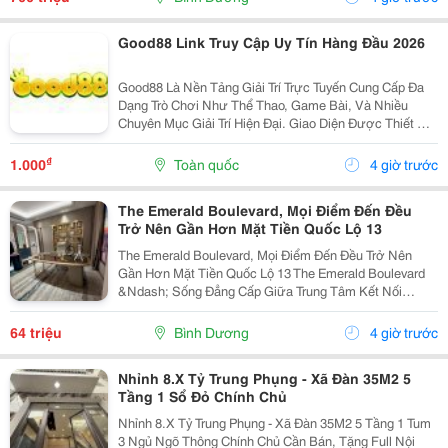
Good88 Link Truy Cập Uy Tín Hàng Đầu 2026
Good88 Là Nền Tảng Giải Trí Trực Tuyến Cung Cấp Đa
Dạng Trò Chơi Như Thể Thao, Game Bài, Và Nhiều
Chuyên Mục Giải Trí Hiện Đại. Giao Diện Được Thiết Kế
Trực Quan, Thân Thiện Với Người Dùng Trên Cả Điện
Thoại Và Máy Tính. Hệ Thống Bảo Mật Hiện Đại...
₫
1.000
Toàn quốc
4 giờ trước
The Emerald Boulevard, Mọi Điểm Đến Đều
Trở Nên Gần Hơn Mặt Tiền Quốc Lộ 13
The Emerald Boulevard, Mọi Điểm Đến Đều Trở Nên
Gần Hơn Mặt Tiền Quốc Lộ 13 The Emerald Boulevard
&Ndash; Sống Đẳng Cấp Giữa Trung Tâm Kết Nối
Tp.hcm Bạn Đang Tìm Một Căn Hộ Vừa Để Ở, Vừa Có
Tiềm Năng Đầu Tư Mạnh? The Emerald Boulevard
64 triệu
Bình Dương
4 giờ trước
Chính Là...
Nhỉnh 8.X Tỷ Trung Phụng - Xã Đàn 35M2 5
Tầng 1 Sổ Đỏ Chính Chủ
Nhỉnh 8.X Tỷ Trung Phụng - Xã Đàn 35M2 5 Tầng 1 Tum
3 Ngủ Ngõ Thông Chính Chủ Cần Bán, Tặng Full Nội