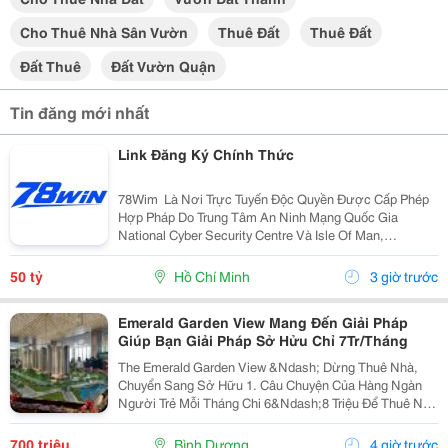
Cho Thuê Nhà Sân Vườn
Thuê Đất
Thuê Đất
Đất Thuê
Đất Vườn Quận
Tin đăng mới nhất
Link Đăng Ký Chính Thức
78Wim ⁠ Là Nơi Trực Tuyến Độc Quyền Được Cấp Phép
Hợp Pháp Do Trung Tâm An Ninh Mạng Quốc Gia
National Cyber Security Centre Và Isle Of Man,
Cagayan,Và Pagcor Cấp Phép. Những Giấy Phép Khẳng
Định Sân Chơi Này An Toàn Và Minh Bạch Thu Hút Hơn
50 tỷ
Hồ Chí Minh
3 giờ trước
10 Triệu...
Emerald Garden View Mang Đến Giải Pháp
Giúp Bạn Giải Pháp Sở Hửu Chỉ 7Tr/Tháng
The Emerald Garden View &Ndash; Dừng Thuê Nhà,
Chuyển Sang Sở Hữu 1. Câu Chuyện Của Hàng Ngàn
Người Trẻ Mỗi Tháng Chi 6&Ndash;8 Triệu Để Thuê Nhà
Nhưng Tài Sản Vẫn Là Con Số 0. Emerald Garden View
Mang Đến Giải Pháp Giúp Bạn Chuyển Tiền Thuê Nhà...
700 triệu
Bình Dương
4 giờ trước