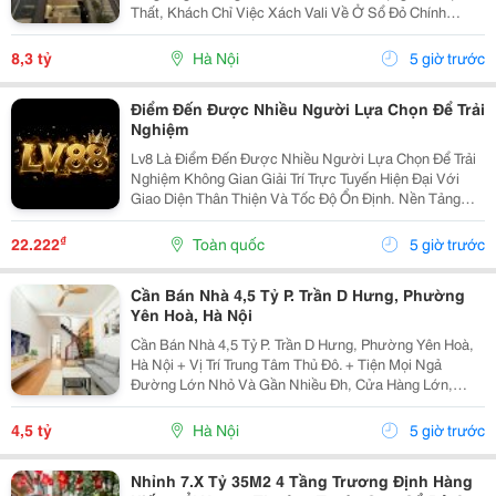
Thất, Khách Chỉ Việc Xách Vali Về Ở Sổ Đỏ Chính
Chủ(Nói Không Với Quy Hoạch) Mr Cường 0936161345
8,3 tỷ
Hà Nội
5 giờ trước
Điểm Đến Được Nhiều Người Lựa Chọn Để Trải
Nghiệm
Lv8 Là Điểm Đến Được Nhiều Người Lựa Chọn Để Trải
Nghiệm Không Gian Giải Trí Trực Tuyến Hiện Đại Với
Giao Diện Thân Thiện Và Tốc Độ Ổn Định. Nền Tảng
Cung Cấp Đa Dạng Trò Chơi, Cập Nhật Thường Xuyên,
Hỗ Trợ Trên Nhiều Thiết Bị Và Mang Đến Trải Nghiệm...
₫
22.222
Toàn quốc
5 giờ trước
Cần Bán Nhà 4,5 Tỷ P. Trần D Hưng, Phường
Yên Hoà, Hà Nội
Cần Bán Nhà 4,5 Tỷ P. Trần D Hưng, Phường Yên Hoà,
Hà Nội + Vị Trí Trung Tâm Thủ Đô. + Tiện Mọi Ngả
Đường Lớn Nhỏ Và Gần Nhiều Đh, Cửa Hàng Lớn,
V.v... + Diện Tích Gia Đình Sử Dụng Tất Được Là 95 M2.
+ Ô-Tô Vào Cửa, Nhà Có 2 Tầng. + Sổ Đỏ Chính...
4,5 tỷ
Hà Nội
5 giờ trước
Nhỉnh 7.X Tỷ 35M2 4 Tầng Trương Định Hàng