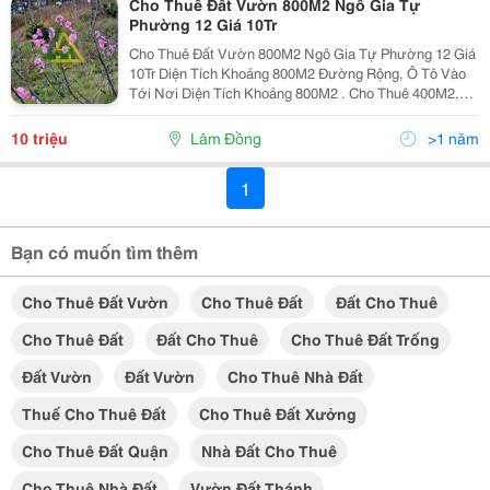
Cho Thuê Đất Vườn 800M2 Ngô Gia Tự
Phường 12 Giá 10Tr
Cho Thuê Đất Vườn 800M2 Ngô Gia Tự Phường 12 Giá
10Tr Diện Tích Khoảng 800M2 Đường Rộng, Ô Tô Vào
Tới Nơi Diện Tích Khoảng 800M2 . Cho Thuê 400M2,
Còn Lại Cho Mượn Để Chỗ Để Xe. Giá Thuê:
10Tr/Tháng, Cọc Đóng Thương Lượng ------------ Lh ;...
10 triệu
Lâm Đồng
>1 năm
1
Bạn có muốn tìm thêm
Cho Thuê Đất Vườn
Cho Thuê Đất
Đất Cho Thuê
Cho Thuê Đất
Đất Cho Thuê
Cho Thuê Đất Trống
Đất Vườn
Đất Vườn
Cho Thuê Nhà Đất
Thuế Cho Thuê Đất
Cho Thuê Đất Xưởng
Cho Thuê Đất Quận
Nhà Đất Cho Thuê
Cho Thuê Nhà Đất
Vườn Đất Thánh