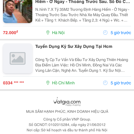
Hiếm - Ở Ngay - Thoáng Trước Sau. Sổ Đỏ Cất
Két
N.hỉnh 7.X Tỷ 35M2 Trương Định Hàng Hiếm - Ở Ngay -
Thoáng Trước Sau Trước Nhà Xe Máy Quay Đầu. Thiết
Kế:+ Tầng 1: Khách Bếp. + Tầng 2,3: 4 Ngủ + Wc. +
Tầng 4: Phòng Thờ Sân Phơi Rộng Rãi. + Gần Trường,
Gần Chợ + Giao Thông Thuận Tiện. Sổ Đỏ...
₫
72.000
Hà Nội
5 giờ trước
Tuyển Dụng Kỹ Sư Xây Dựng Tại Hcm
Công Ty Cp Tư Vấn Và Đầu Tư Xây Dựng Thiên Hoàng
Địa Điểm Làm Việc: Hồ Chí Minh, Đồng Nai Và Các
Vùng Lân Cận, Nghệ An. Tuyển Dụng 1. Kỹ Sư Nội
Nghiệp Công Trình Giao Thông, Cầu Đường : 06 2. Kỹ
Sư Hiện Trường Công Trình Giao Thông, Cầu...
0334 *** ***
Hồ Chí Minh
5 giờ trước
MUA SẮM HẠNH PHÚC, KINH DOANH HIỆU QUẢ
Công ty Cổ phần VNP Group.
Số GCNDT: 0102015284, cấp ngày 21/06/2012
Nơi cấp: Sở kế hoạch và đầu tư thành phố Hà Nội