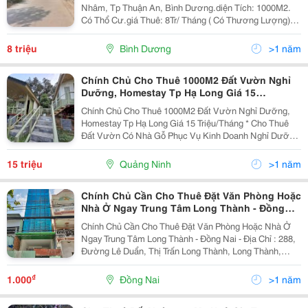
Nhâm, Tp Thuận An, Bình Dương.diện Tích: 1000M2.
Có Thổ Cư.giá Thuê: 8Tr/ Tháng ( Có Thương Lượng).+
Đất 2 Mặt Tiền, Đường Lớn Nguyễn Chí Thanh. Thông
Thoáng Rộng Rãi.+ Phù Hợp Khách Thuê Làm Nhà...
8 triệu
Bình Dương
>1 năm
Chính Chủ Cho Thuê 1000M2 Đất Vườn Nghỉ
Dưỡng, Homestay Tp Hạ Long Giá 15
Triệu/Tháng
Chính Chủ Cho Thuê 1000M2 Đất Vườn Nghỉ Dưỡng,
Homestay Tp Hạ Long Giá 15 Triệu/Tháng * Cho Thuê
Đất Vườn Có Nhà Gỗ Phục Vụ Kinh Doanh Nghỉ Dưỡng
Sinh Thái, Gần Gũi Thiên Nhiên ❣ Mảnh Đất
1000M&Sup2; Có 2 Căn Nhà Gỗ Đầy Đủ Cơ Bản Tiện
15 triệu
Quảng Ninh
>1 năm
Nghi Ti Vi,...
Chính Chủ Cần Cho Thuê Đặt Văn Phòng Hoặc
Nhà Ở Ngay Trung Tâm Long Thành - Đồng
Nai
Chính Chủ Cần Cho Thuê Đặt Văn Phòng Hoặc Nhà Ở
Ngay Trung Tâm Long Thành - Đồng Nai - Địa Chỉ : 288,
Đường Lê Duẩn, Thị Trấn Long Thành, Long Thành,
Đồng Nai - Diện Tích: 300 M2 - Ngay Trung Tâm Long
Thành, Đối Diện Plaza Long Thành. - Có Thể...
₫
1.000
Đồng Nai
>1 năm