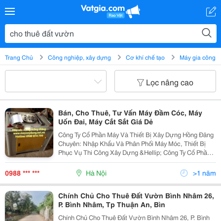
Trang Chủ
Công nghiệp, xây dựng
Cơ khí chế tạo
Máy gia công
Lọc nâng cao
Bán, Cho Thuê, Tư Vấn Máy Đầm Cóc, Máy
Uốn Đai, Máy Cắt Sắt Giá Dẻ
Công Ty Cổ Phần Máy Và Thiết Bị Xây Dựng Hồng Đăng
Chuyên: Nhập Khẩu Và Phân Phối Máy Móc, Thiết Bị
Phục Vụ Thi Công Xây Dựng &Hellip; Công Ty Cổ Phần
Máy Và Thiết Bị Xây Dựng Hồng Đăng Là Đơn Vị Có
Kinh Nghiệm Lâu Năm Trong Vực Máy Xây Dựng
0988 *** ***
Hà Nội
>1 năm
Chính Chủ Cho Thuê Đất Vườn Bình Nhâm 26,
P. Bình Nhâm, Tp Thuận An, Bìn
Chính Chủ Cho Thuê Đất Vườn Bình Nhâm 26, P. Bình