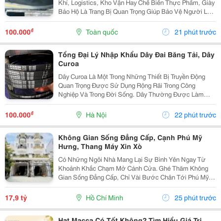
Khí, Logistics, Kho Vận Hay Chế Biến Thực Phẩm, Giày
Bảo Hộ Là Trang Bị Quan Trọng Giúp Bảo Vệ Người Lao
Động Trước Những Nguy Cơ Tiềm Ẩn Trong Môi Trường
Làm Việc. Đối Với Những Công Việc Thường Xuyên...
₫
100.000
Toàn quốc
21 phút trước
Tổng Đại Lý Nhập Khẩu Dây Đai Băng Tải, Dây
Curoa
Dây Curoa Là Một Trong Những Thiết Bị Truyền Động
Quan Trọng Được Sử Dụng Rộng Rãi Trong Công
Nghiệp Và Trong Đời Sống. Dây Thường Được Làm
Bằng Cao Su Tổng Hợp Có Nguồn Gốc Từ Dầu Mỏ, Bên
Trong Có Hoặc Không Có Lõi Thép. Dây Curoa Truyền
₫
100.000
Hà Nội
22 phút trước
Động...
Không Gian Sống Đẳng Cấp, Cạnh Phú Mỹ
Hưng, Thang Máy Xin Xò
Có Những Ngôi Nhà Mang Lại Sự Bình Yên Ngay Từ
Khoảnh Khắc Chạm Mở Cánh Cửa. Ghé Thăm Không
Gian Sống Đẳng Cấp, Chỉ Vài Bước Chân Tới Phú Mỹ
Hưng: - Vị Trí: Kdc Tân Mỹ, Đường Rộng 20M Thông
Thoáng - Diện Tích: 5 &Times; 18M &Bull; 1 Trệt 3 Lầu...
17,9 tỷ
Hồ Chí Minh
25 phút trước
Hạt Macca Có Tốt Không? Tìm Hiểu Giá Trị