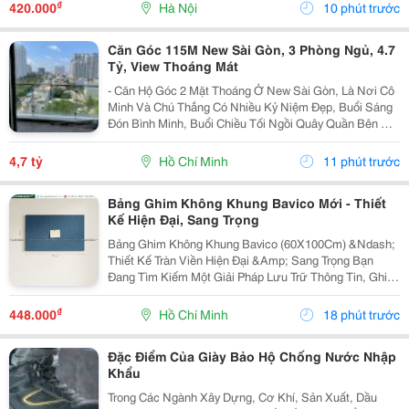
Chân. Safety Jogger Là Thương Hiệu Giày Bảo Hộ Nổi
₫
420.000
Hà Nội
10 phút trước
Tiếng Với...
Căn Góc 115M New Sài Gòn, 3 Phòng Ngủ, 4.7
Tỷ, View Thoáng Mát
- Căn Hộ Góc 2 Mặt Thoáng Ở New Sài Gòn, Là Nơi Cô
Minh Và Chú Thắng Có Nhiều Kỷ Niệm Đẹp, Buổi Sáng
Đón Bình Minh, Buổi Chiều Tối Ngồi Quây Quần Bên Gia
Đình. Nay Chuẩn Bị Sang Ở Căn Biệt Thự Nên Đành
Gửi Gắm Căn Hộ Này Lại Với Giá 4.7 Tỷ - Căn Hộ...
4,7 tỷ
Hồ Chí Minh
11 phút trước
Bảng Ghim Không Khung Bavico Mới - Thiết
Kế Hiện Đại, Sang Trọng
Bảng Ghim Không Khung Bavico (60X100Cm) &Ndash;
Thiết Kế Tràn Viền Hiện Đại &Amp; Sang Trọng Bạn
Đang Tìm Kiếm Một Giải Pháp Lưu Trữ Thông Tin, Ghi
Chú Công Việc Vừa Tiện Lợi Vừa Nâng Tầm Thẩm Mỹ
Cho Không Gian Sống Và Làm Việc? Bảng Ghim
₫
448.000
Hồ Chí Minh
18 phút trước
Không...
Đặc Điểm Của Giày Bảo Hộ Chống Nước Nhập
Khẩu
Trong Các Ngành Xây Dựng, Cơ Khí, Sản Xuất, Dầu