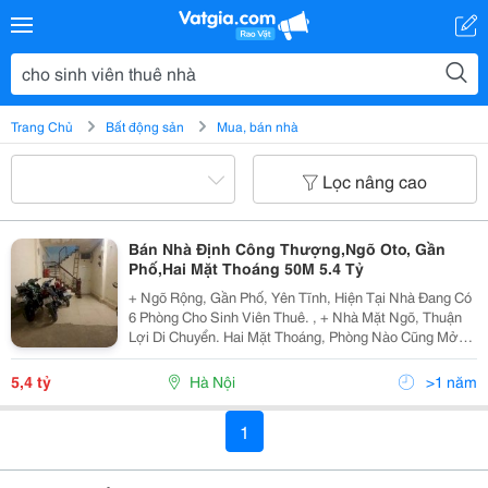
Trang Chủ
Bất động sản
Mua, bán nhà
Lọc nâng cao
Bán Nhà Định Công Thượng,Ngõ Oto, Gần
Phố,Hai Mặt Thoáng 50M 5.4 Tỷ
+ Ngõ Rộng, Gần Phố, Yên Tĩnh, Hiện Tại Nhà Đang Có
6 Phòng Cho Sinh Viên Thuê. , + Nhà Mặt Ngõ, Thuận
Lợi Di Chuyển. Hai Mặt Thoáng, Phòng Nào Cũng Mở
Cửa Sổ ., , Thiết Kế : , , + Tầng 1 + Bếp + Vs., + Tầng 2,
3 Tổng 4 Ngủ + Vs., + Tầng 4...
5,4 tỷ
Hà Nội
>1 năm
1