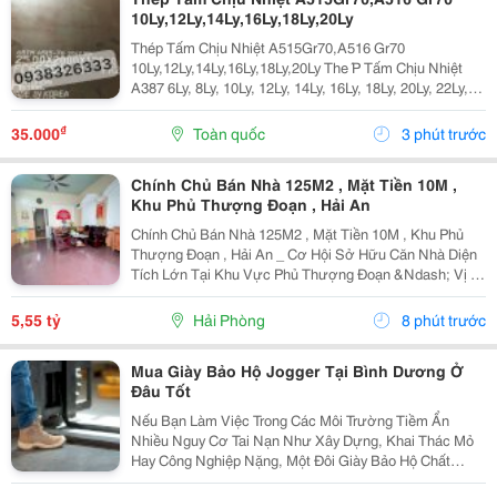
10Ly,12Ly,14Ly,16Ly,18Ly,20Ly
Thép Tấm Chịu Nhiệt A515Gr70,A516 Gr70
10Ly,12Ly,14Ly,16Ly,18Ly,20Ly The ́P Tấm Chịu Nhiệt
A387 6Ly, 8Ly, 10Ly, 12Ly, 14Ly, 16Ly, 18Ly, 20Ly, 22Ly,
25Ly, 30Ly, 35Ly Thép Tấm Chịu Nhiệt ,16Mo3,13Crmo
4-5 A515 Gr70 A387 6Ly, 8Ly,...
₫
35.000
Toàn quốc
3 phút trước
Chính Chủ Bán Nhà 125M2 , Mặt Tiền 10M ,
Khu Phủ Thượng Đoạn , Hải An
Chính Chủ Bán Nhà 125M2 , Mặt Tiền 10M , Khu Phủ
Thượng Đoạn , Hải An _ Cơ Hội Sở Hữu Căn Nhà Diện
Tích Lớn Tại Khu Vực Phủ Thượng Đoạn &Ndash; Vị Trí
Đẹp, Ngõ Rộng, Ô Tô Chỉ Cách Nhà Vài Bước Chân.
Phù Hợp An Cư Hoặc Đầu Tư Lâu Dài. * Thông Tin...
5,55 tỷ
Hải Phòng
8 phút trước
Mua Giày Bảo Hộ Jogger Tại Bình Dương Ở
Đâu Tốt
Nếu Bạn Làm Việc Trong Các Môi Trường Tiềm Ẩn
Nhiều Nguy Cơ Tai Nạn Như Xây Dựng, Khai Thác Mỏ
Hay Công Nghiệp Nặng, Một Đôi Giày Bảo Hộ Chất
Lượng Là Trang Bị Không Thể Thiếu Để Bảo Vệ Đôi