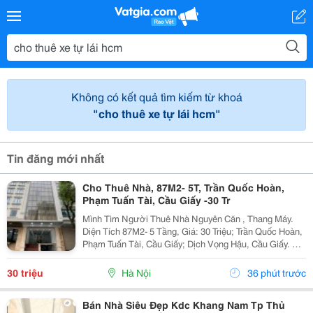
Không có kết quả tìm kiếm từ khoá
"cho thuê xe tự lái hcm"
Tin đăng mới nhất
Cho Thuê Nhà, 87M2- 5T, Trần Quốc Hoàn,
Phạm Tuấn Tài, Cầu Giấy -30 Tr
Mình Tìm Người Thuê Nhà Nguyên Căn , Thang Máy.
Diện Tích 87M2- 5 Tầng, Giá: 30 Triệu; Trần Quốc Hoàn,
Phạm Tuấn Tài, Cầu Giấy; Dịch Vọng Hậu, Cầu Giấy. +
Liên Hệ Trực Tiếp Chủ Nhà: 0988289962 + Vỉa Hè Lớn,
Mặt Tiền Rộng,Thoáng. + Vị Trí Gần Ngay...
30 triệu
Hà Nội
36 phút trước
Bán Nhà Siêu Đẹp Kdc Khang Nam Tp Thủ