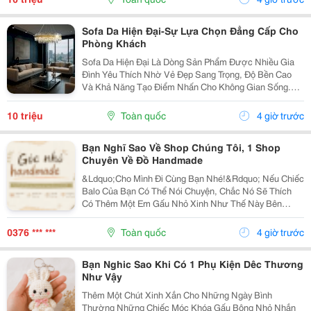
Sống Trở...
Sofa Da Hiện Đại-Sự Lựa Chọn Đẳng Cấp Cho
Phòng Khách
Sofa Da Hiện Đại Là Dòng Sản Phẩm Được Nhiều Gia
Đình Yêu Thích Nhờ Vẻ Đẹp Sang Trọng, Độ Bền Cao
Và Khả Năng Tạo Điểm Nhấn Cho Không Gian Sống.
Với Thiết Kế Tinh Tế Cùng Chất Liệu Da Cao Cấp, Sofa
Không Chỉ Mang Lại Cảm Giác Thoải Mái Mà Còn Thể...
10 triệu
Toàn quốc
4 giờ trước
Bạn Nghĩ Sao Về Shop Chúng Tôi, 1 Shop
Chuyên Về Đồ Handmade
&Ldquo;Cho Mình Đi Cùng Bạn Nhé!&Rdquo; Nếu Chiếc
Balo Của Bạn Có Thể Nói Chuyện, Chắc Nó Sẽ Thích
Có Thêm Một Em Gấu Nhỏ Xinh Như Thế Này Bên
Cạnh. Từ Những Buổi Đi Học, Đi Làm, Đi Cà Phê Hay
Những Chuyến Đi Chơi Cuối Tuần, Em Móc Khóa Gấu
0376 *** ***
Toàn quốc
4 giờ trước
Bông...
Bạn Nghic Sao Khi Có 1 Phụ Kiện Dêc Thương
Như Vậy
Thêm Một Chút Xinh Xắn Cho Những Ngày Bình
Thường Những Chiếc Móc Khóa Gấu Bông Nhỏ Nhắn