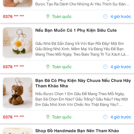
Được Tạo Ra Dành Cho Những Ai Yêu Thích Sự Đáng
Yêu Và Những Món Đồ Có Dấu Ấn Riêng. Từ Chiếc Balo
Đi Học, Túi Xách Đi Chơi Đến Chùm Chìa Khóa Quen
0376 *** ***
Toàn quốc
4 giờ trước
Thuộc,...
Nếu Bạn Muốn Có 1 Phụ Kiện Siêu Cute
Gấu Nhỏ Đã Sẵn Sàng Về Với Bạn Rồi Đây! Một Em
Gấu Bông Nhỏ Xinh, Mềm Mại Và Đáng Yêu Để Bạn
Mang Theo Mỗi Ngày. Treo Balo Trang Trí Túi Xách Làm
Móc Khóa Tặng Người Bạn Yêu Quý
Gocnhohandmade.com Không Cần Quá Nhiều Phụ
0376 *** ***
Toàn quốc
4 giờ trước
Kiện, Chỉ Một Em Gấu...
Bạn Đã Có Phụ Kiện Này Chuưa Nếu Chưa Hãy
Tham Khảo Nha
Nếu Được Chọn 1 Em Gấu Để Mang Theo Mỗi Ngày,
Bạn Sẽ Chọn Em Nào? Gấu Trắng? Gấu Nâu? Hay Một
Em Gấu Nhỏ Xinh Với Chiếc Nơ Thật Đáng Yêu?
Những Chiếc Móc Khóa Gấu Bông Không Chỉ Là Phụ
Kiện Treo Túi Mà Còn Là Một Cách Để Bạn Thêm Chút
0376 *** ***
Toàn quốc
4 giờ trước
Cá Tính Vào...
Shop Đồ Handmade Bạn Nên Tham Khảo