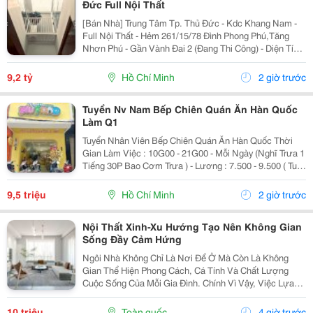
Đức Full Nội Thất
[Bán Nhà] Trung Tâm Tp. Thủ Đức - Kdc Khang Nam -
Full Nội Thất - Hẻm 261/15/78 Đình Phong Phú,Tăng
Nhơn Phú - Gần Vành Đai 2 (Đang Thi Công) - Diện Tích
Lý Tưởng: 5.6M X 14.2M (Tổng Diện Tích Công Nhận:
80M2). - Kết Cấu Kiên Cố: 1 Trệt, 2 Lầu,...
9,2 tỷ
Hồ Chí Minh
2 giờ trước
Tuyển Nv Nam Bếp Chiên Quán Ăn Hàn Quốc
Làm Q1
Tuyển Nhân Viên Bếp Chiên Quán Ăn Hàn Quốc Thời
Gian Làm Việc : 10G00 - 21G00 - Mỗi Ngày (Nghĩ Trưa 1
Tiếng 30P Bao Cơm Trưa ) - Lương : 7.500 - 9.500 ( Tuỳ
Theo Năng Lực ) Mô Tả Công Việc: - Bếp Chiên : Sử
Dụng Được Chảo Non Biết Chiên...
9,5 triệu
Hồ Chí Minh
2 giờ trước
Nội Thất Xinh-Xu Hướng Tạo Nên Không Gian
Sống Đầy Cảm Hứng
Ngôi Nhà Không Chỉ Là Nơi Để Ở Mà Còn Là Không
Gian Thể Hiện Phong Cách, Cá Tính Và Chất Lượng
Cuộc Sống Của Mỗi Gia Đình. Chính Vì Vậy, Việc Lựa
Chọn Nội Thất Xinh Đang Trở Thành Xu Hướng Được
Nhiều Người Quan Tâm Khi Muốn Biến Không Gian
10 triệu
Toàn quốc
4 giờ trước