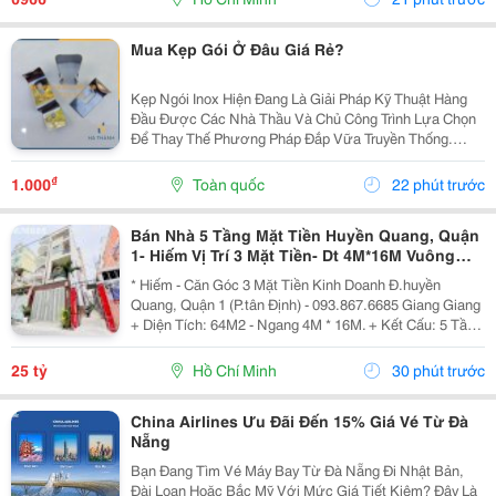
Hiện...
Mua Kẹp Gói Ở Đâu Giá Rẻ?
Kẹp Ngói Inox Hiện Đang Là Giải Pháp Kỹ Thuật Hàng
Đầu Được Các Nhà Thầu Và Chủ Công Trình Lựa Chọn
Để Thay Thế Phương Pháp Đắp Vữa Truyền Thống.
Trong Thi Công Mái Ngói Hiện Đại, Hệ Thống Mái Không
Chỉ Cần Đẹp Mà Phải Đảm Bảo Độ Bền Tuyệt Đối
₫
1.000
Toàn quốc
22 phút trước
Trước...
Bán Nhà 5 Tầng Mặt Tiền Huyền Quang, Quận
1- Hiếm Vị Trí 3 Mặt Tiền- Dt 4M*16M Vuông
Đẹp- Chính Chủ Giang Giang Xem Nhà
* Hiếm - Căn Góc 3 Mặt Tiền Kinh Doanh Đ.huyền
Quang, Quận 1 (P.tân Định) - 093.867.6685 Giang Giang
+ Diện Tích: 64M2 - Ngang 4M * 16M. + Kết Cấu: 5 Tầng
Mới Btct - Sân Thượng - 5Pn. + Sổ Hồng Vuông Đẹp -
Hoàn Công Chuẩn. + Chủ Chào: 25T. *...
25 tỷ
Hồ Chí Minh
30 phút trước
China Airlines Ưu Đãi Đến 15% Giá Vé Từ Đà
Nẵng
Bạn Đang Tìm Vé Máy Bay Từ Đà Nẵng Đi Nhật Bản,
Đài Loan Hoặc Bắc Mỹ Với Mức Giá Tiết Kiệm? Đây Là