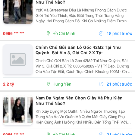
Như Thế Nào?
Y2K Và Streetwear Đều Là Những Phong Cách Được
Giới Trẻ Yêu Thích, Đặc Biệt Trong Thời Trang Hằng
Ngày. Hai Phong Cách Đôi Khi Có Những Điểm Tương
Đồng Như Trang Phục Thoải Mái, Phom Rộng Và Ảnh
Hưởng Từ Văn Hóa Đường Phố. Tuy Nhiên, Y2K Và...
0966 *** ***
Hồ Chí Minh
18 phút trước
Chính Chủ Gửi Bán Lô Góc 42M2 Tại Như
Quỳnh, Sát Vin 3, Giá Chỉ 2.X Tỷ:
Chính Chủ Gửi Bán Lô Góc 42M2 Tại Như Quỳnh, Sát
Vin 3, Giá Chỉ 2.X Tỷ: 0835459289 - V Ị Trí Đẹp, Đường
Oto Vào Tận Đất, Cách Trục Chính Khoảng 100M - Ch Ỉ 1
Phút Di Chuyển Ra Vin 2,3 - Khoảng 300M Ra Đường
Quốc Lộ 5A - Di Chuyển 5P Ra Ngay...
2,2 tỷ
Hưng Yên
21 phút trước
Nam Da Ngăm Nên Chọn Giày Và Phụ Kiện
Như Thế Nào?
Khi Xây Dựng Một Outfit, Nhiều Người Thường Tập
Trung Vào Áo Và Quần Mà Quên Mất Giày Cùng Phụ
Kiện Cũng Ảnh Hưởng Khá Nhiều Đến Tổng Thể. Với
Nam Da Ngăm, Lựa Chọn Đúng Những Chi Tiết Này Có
Thể Giúp Trang Phục Trông Cân Bằng, Chỉn Chu Và Thể
0966 *** ***
Hồ Chí Minh
21 phút trước