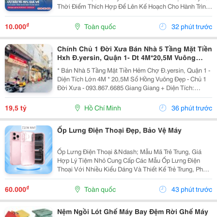
Thời Điểm Thích Hợp Để Lên Kế Hoạch Cho Hành Trình
Cuối Năm Và Đầu Năm 2027. China Airlines Ưu Đãi Đến
15% Giá Vé Từ Đà Nẵng Cho Nhiều Điểm Đến Quốc
₫
10.000
Toàn quốc
32 phút trước
Tế...
Chính Chủ 1 Đời Xưa Bán Nhà 5 Tầng Mặt Tiền
Hxh Đ.yersin, Quận 1- Dt 4M*20,5M Vuông
Đẹp- Giá Tốt Chỉ 19,5T- Nh Định Giá 19T- Khai
* Bán Nhà 5 Tầng Mặt Tiền Hẻm Chợ Đ.yersin, Quận 1 -
Thác Dòng
Diện Tích Lớn 4M * 20,5M Sổ Hồng Vuông Đẹp - Chủ 1
Đời Xưa - 093.867.6685 Giang Giang + Diện Tích:
80M2. + Kết Cấu: 5 Tầng Btct - 6Pn - 6 Wc. + Ngay Chợ
Bến Thành &Amp; Chợ Dân Sinh - Khu Vực...
19,5 tỷ
Hồ Chí Minh
36 phút trước
Ốp Lưng Điện Thoại Đẹp, Bảo Vệ Máy
Ốp Lưng Điện Thoại &Ndash; Mẫu Mã Trẻ Trung, Giá
Hợp Lý Tiệm Nhỏ Cung Cấp Các Mẫu Ốp Lưng Điện
Thoại Với Nhiều Kiểu Dáng Và Thiết Kế Trẻ Trung, Phù
Hợp Với Học Sinh, Sinh Viên Và Người Dùng Yêu Thích
Phụ Kiện Điện Thoại. Ốp Được Thiết Kế Vừa Vặn...
₫
60.000
Toàn quốc
43 phút trước
Nệm Ngồi Lót Ghế Máy Bay Đệm Rời Ghế Máy