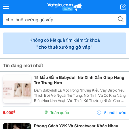
Không có kết quả tìm kiếm từ khoá
"cho thuê xưởng gò vấp"
Tin đăng mới nhất
15 Mẫu Đầm Babydoll Nữ Xinh Xắn Giúp Nàng
Trẻ Trung Hơn
Đầm Babydoll Là Một Trong Những Kiểu Váy Được Yêu
Thích Bởi Vẻ Ngoài Trẻ Trung, Nữ Tính Và Có Khả Năng
Biến Hóa Linh Hoạt. Với Thiết Kế Thường Nhấn Cao Ở
Phần Ngực Hoặc Eo Rồi Xòe Nhẹ Xuống Dưới, Kiểu
Váy Này Tạo Cảm Giác Thoải Mái Nhưng Vẫn Giữ
₫
5.000
Toàn quốc
5 phút trước
Được...
Phong Cách Y2K Và Streetwear Khác Nhau