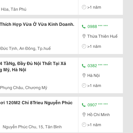
>1 năm
ọ Hòa, Tân Phú
Thích Hợp Vừa Ở Vừa Kinh Doanh.
0988 *** ***
Thừa Thiên Huế
>1 năm
Đức Tịnh, An Đông, Tp.huế
 TầNg, Đầy Đủ Nội Thất Tại Xã
0382 *** ***
 Mỹ, Hà Nội
Hà Nội
>1 năm
, Phụng Châu, Chương Mỹ
i 120M2 Chỉ 8Trieu Nguyễn Phúc
0907 *** ***
Hồ Chí Minh
>1 năm
Nguyễn Phúc Chu, 15, Tân Bình