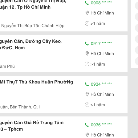
uyên Căn Ở NguyễN Thị Búp,
0908 *** ***
ận 12, Tp Hồ Chí Minh
Hồ Chí Minh
>1 năm
Nguyễn Thị Búp Tân Chánh Hiệp
Nguyên Căn, Đường Cây Keo,
0917 *** ***
̉ ĐứC, Hcm
Hồ Chí Minh
>1 năm
Tam Phú
Mt ThụT Thủ Khoa Huân PhườNg
0934 *** ***
Hồ Chí Minh
>1 năm
uân, Bến Thành, Q.1
guyên Căn Giá Rẻ Trung Tâm
0936 *** ***
hú – Tphcm
Hồ Chí Minh