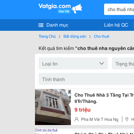
Danh mục
Liên hệ QC
Trang Chủ
Bất động sản
Cho thuê
Kết quả tìm kiếm
"cho thuê nha nguyên că
Cho Thuê Nhà 3 Tầng Tại Trị
9Tr/Tháng.
9 triệu
Pha M Viê T Hoa Ng
H
Thạnh , Q. Tân Phú.