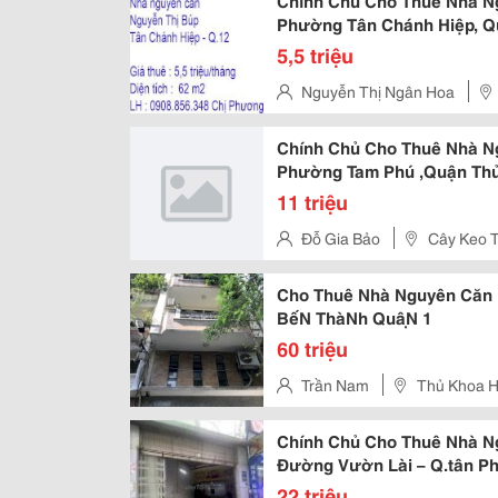
Chính Chủ Cho Thuê Nhà Ng
Phường Tân Chánh Hiệp, Qu
5,5 triệu
Nguyễn Thị Ngân Hoa
Chính Chủ Cho Thuê Nhà 
Phường Tam Phú ,Quận Thu
11 triệu
Đỗ Gia Bảo
Cây Keo 
Cho Thuê Nhà Nguyên Căn 
BếN ThàNh QuậN 1
60 triệu
Trần Nam
Thủ Khoa H
Chính Chủ Cho Thuê Nhà N
Đường Vườn Lài – Q.tân P
22 triệu