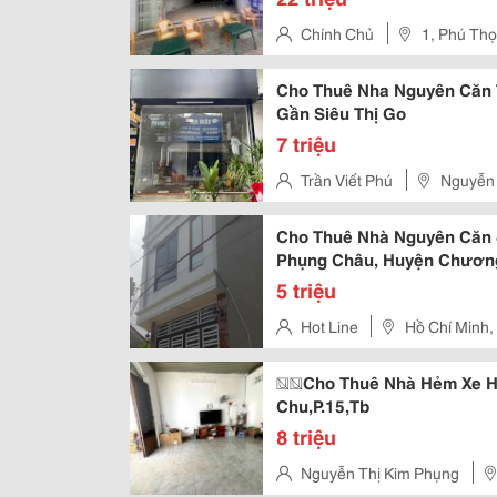
Chính Chủ
1, Phú Th
Cho Thuê Nha Nguyên Căn 
Gần Siêu Thị Go
7 triệu
Trần Viết Phú
Nguyễn 
Cho Thuê Nhà Nguyên Căn 4
Phụng Châu, Huyện Chương
5 triệu
Hot Line
Hồ Chí Minh
��Cho Thuê Nhà Hẻm Xe Hơ
Chu,P.15,Tb
8 triệu
Nguyễn Thị Kim Phụng