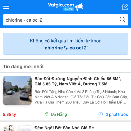
Không có kết quả tìm kiếm từ khoá
"chlorine \\- ca ocl 2"
Tin đăng mới nhất
Bán Đất Đường Nguyễn Đình Chiểu 86.6M²,
Giá 5.85 Tỷ, Nam Việt Á, Đường 7.5M
Bán Đất Tặng Nhà Cấp 4 Và 3 Phòng Trọ &Ndash; Khu
Nam Việt Á &Ndash; Giá Tốt Đầu Tư Chủ Cần Bán Gấp,
Vừa Hạ Giá Thêm 200 Triệu. Đây Là Cơ Hội Hiếm Để Sở
Hữu Lô Đất Đẹp Tại Đường Nguyễn Đình Chiểu, Khu
Nam Việt Á &Ndash; Một Trong Những Khu Vực Có...
5,85 tỷ
Đà Nẵng
2 phút trước
Đệm Ngồi Bệt Sàn Nhà Giá Rẻ