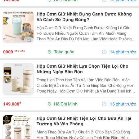
Số Ngăn...
Hộp Cơm Giữ Nhiệt Đựng Canh Được Không
Và Cách Sử Dụng Đúng?
Hộp Cơm Giữ Nhiệt Đựng Canh Được Không Là Câu
Hỏi Được Nhiều Người Quan Tâm Khi Muốn Mang
Theo Bữa Ăn Đầy Đủ Đến Nơi Làm Việc Hoặc Trường
Học. So Với Cơm Hay Thức Ăn Khô, Canh Là Món Ăn
Có Nhiều Nước Nên Người Dùng Thường Lo Ngại Về
0909 *** ***
Toàn quốc
14 phút trước
Khả Năng Giữ...
Hộp Cơm Giữ Nhiệt Lựa Chọn Tiện Lợi Cho
Những Ngày Bận Rộn
Trong Lịch Trình Học Tập Và Làm Việc Bận Rộn, Việc
Chuẩn Bị Sẵn Bữa Ăn Từ Nhà Giúp Bạn Chủ Động Hơn
Trong Ngày. Hộp Cơm Giữ Nhiệt Là Vật Dụng Tiện Ích,
Hỗ Trợ Mang Theo Cơm Và Các Món Ăn Một Cách Gọn
Gàng, Phù Hợp Với Nhiều Nhu Cầu Sử Dụng. Chọn...
₫
149.000
Hồ Chí Minh
15 phút trước
Hộp Cơm Giữ Nhiệt Tiện Lợi Cho Bữa Ăn Tại
Trường Và Văn Phòng
Mang Theo Bữa Ăn Tự Chuẩn Bị Giúp Bạn Chủ Động
Hơn Trong Những Ngày Có Lịch Trình Bận Rộn. Hộp