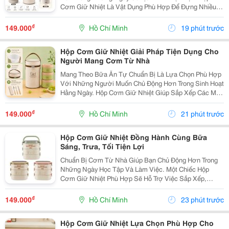
Cơm Giữ Nhiệt Là Vật Dụng Phù Hợp Để Đựng Nhiều
Món Ăn, Dễ Dàng Mang Theo Khi Đi Học, Đi Làm Hoặc
Tham Gia Các Hoạt Động Bên Ngoài. Lựa Chọn Hộp Có
₫
149.000
Hồ Chí Minh
19 phút trước
Nhiều...
Hộp Cơm Giữ Nhiệt Giải Pháp Tiện Dụng Cho
Người Mang Cơm Từ Nhà
Mang Theo Bữa Ăn Tự Chuẩn Bị Là Lựa Chọn Phù Hợp
Với Những Người Muốn Chủ Động Hơn Trong Sinh Hoạt
Hằng Ngày. Hộp Cơm Giữ Nhiệt Giúp Sắp Xếp Các Món
Ăn Gọn Gàng, Thuận Tiện Mang Đến Trường, Văn
Phòng Hoặc Sử Dụng Trong Những Chuyến Đi. Chọn
₫
149.000
Hồ Chí Minh
21 phút trước
Hộp Cơm...
Hộp Cơm Giữ Nhiệt Đồng Hành Cùng Bữa
Sáng, Trưa, Tối Tiện Lợi
Chuẩn Bị Cơm Từ Nhà Giúp Bạn Chủ Động Hơn Trong
Những Ngày Học Tập Và Làm Việc. Một Chiếc Hộp
Cơm Giữ Nhiệt Phù Hợp Sẽ Hỗ Trợ Việc Sắp Xếp,
Mang Theo Và Sử Dụng Bữa Ăn Thuận Tiện Hơn, Đặc
Biệt Với Những Người Thường Xuyên Ăn Trưa Bên
₫
149.000
Hồ Chí Minh
23 phút trước
Ngoài. Chọn...
Hộp Cơm Giữ Nhiệt Lựa Chọn Phù Hợp Cho