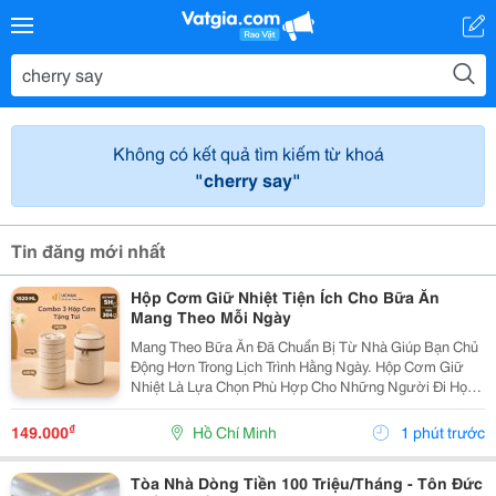
Không có kết quả tìm kiếm từ khoá
"cherry say"
Tin đăng mới nhất
Hộp Cơm Giữ Nhiệt Tiện Ích Cho Bữa Ăn
Mang Theo Mỗi Ngày
Mang Theo Bữa Ăn Đã Chuẩn Bị Từ Nhà Giúp Bạn Chủ
Động Hơn Trong Lịch Trình Hằng Ngày. Hộp Cơm Giữ
Nhiệt Là Lựa Chọn Phù Hợp Cho Những Người Đi Học,
Đi Làm Hoặc Thường Xuyên Di Chuyển, Giúp Việc Sắp
Xếp Và Mang Theo Thức Ăn Trở Nên Gọn Gàng Hơn.
₫
149.000
Hồ Chí Minh
1 phút trước
Lựa...
Tòa Nhà Dòng Tiền 100 Triệu/Tháng - Tôn Đức