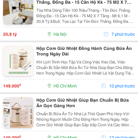
Thắng, Đống Đa - 15 Căn Hộ Kk - 75 M2 X 7
Tầng - Mt 6,1 M - 20,8 Tỷ
Tòa Nhà Dòng Tiền 100 Triệu/Tháng - Tôn Đức Thắng,
Đống Đa - 15 Căn Hộ Kk - 75 M2 X 7 Tầng - Mt 6,1 M -
20,8 Tỷ &Bull; Tọa Lạc Tại Tôn Đức Thắng, Đống Đa.
Cách Mặt Phố Khoảng 50 Mét, Cách Ô Tô Tránh Khoảng
10 Mét, Vị Trí Thuận Tiện Khai Thác...
20,8 tỷ
Hà Nội
7 phút trước
Hộp Cơm Giữ Nhiệt Đồng Hành Cùng Bữa Ăn
Trong Ngày Dài
Khi Lịch Trình Học Tập Và Công Việc Kéo Dài, Việc
Chuẩn Bị Sẵn Một Bữa Ăn Từ Nhà Giúp Bạn Chủ Động
Hơn Trong Ngày. Hộp Cơm Giữ Nhiệt Là Vật Dụng Tiện
Lợi, Hỗ Trợ Mang Theo Nhiều Món Ăn Và Phù Hợp Với
Những Người Thường Xuyên Ăn Trưa Tại Trường,
₫
149.000
Hồ Chí Minh
10 phút trước
Văn...
Hộp Cơm Giữ Nhiệt Giúp Bạn Chuẩn Bị Bữa
Ăn Gọn Gàng Hơn
Chuẩn Bị Bữa Ăn Từ Nhà Là Thói Quen Phù Hợp Với
Những Người Muốn Chủ Động Hơn Trong Ngày. Hộp
Cơm Giữ Nhiệt Giúp Bạn Sắp Xếp Cơm Và Các Món Ăn
Kèm Gọn Gàng, Thuận Tiện Mang Theo Đến Trường,
Văn Phòng Hoặc Trong Những Chuyến Đi. Chọn Hộp Có
₫
149.000
Hồ Chí Minh
12 phút trước