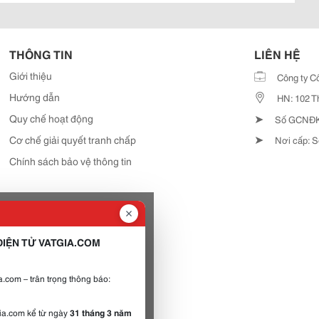
THÔNG TIN
LIÊN HỆ
Giới thiệu
Công ty C
Hướng dẫn
HN: 102 T
➤
Quy chế hoạt động
Số GCNĐKD
➤
Cơ chế giải quyết tranh chấp
Nơi cấp: S
Chính sách bảo vệ thông tin
IỆN TỬ VATGIA.COM
.com – trân trọng thông báo:
gia.com kể từ ngày
31 tháng 3 năm