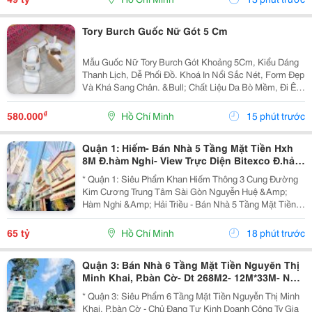
Tory Burch Guốc Nữ Gót 5 Cm
Mẫu Guốc Nữ Tory Burch Gót Khoảng 5Cm, Kiểu Dáng
Thanh Lịch, Dễ Phối Đồ. Khoá In Nổi Sắc Nét, Form Đẹp
Và Khá Sang Chân. &Bull; Chất Liệu Da Bò Mềm, Đi Êm
Chân &Bull; Lót Da Mềm, Tạo Cảm Giác Thoải Mái Khi
Mang Lâu &Bull; Chi Tiết Khoá In Nổi Sắc...
₫
580.000
Hồ Chí Minh
15 phút trước
Quận 1: Hiếm- Bán Nhà 5 Tầng Mặt Tiền Hxh
8M Đ.hàm Nghi- View Trực Diện Bitexco Đ.hải
Triều - 30M Đến Phố Hoa Nguyễn Huệ- Dt
* Quận 1: Siêu Phẩm Khan Hiếm Thông 3 Cung Đường
4,5M*19M- Sẵn Hdt
Kim Cương Trung Tâm Sài Gòn Nguyễn Huệ &Amp;
Hàm Nghi &Amp; Hải Triều - Bán Nhà 5 Tầng Mặt Tiền
Hẻm Xe Hơi Ngủ Trong Nhà Đ.hàm Nghi, P.sài Gòn -
093.867.6685 Giang Giang - Diện Tích: 70M2 - Ngang...
65 tỷ
Hồ Chí Minh
18 phút trước
Quận 3: Bán Nhà 6 Tầng Mặt Tiền Nguyẽn Thị
Minh Khai, P.bàn Cờ- Dt 268M2- 12M*33M- Nhà
Thiết Kế Sân Siêu Rộng Để Xe- Khai Thác Giá
* Quận 3: Siêu Phẩm 6 Tầng Mặt Tiền Nguyễn Thị Minh
Trị Đa
Khai, P.bàn Cờ - Chủ Đang Tự Kinh Doanh Công Ty Gia