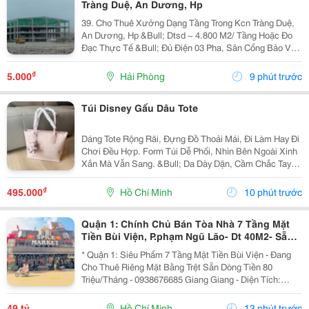
Tràng Duệ, An Dương, Hp
39. Cho Thuê Xưởng Dạng Tầng Trong Kcn Tràng Duệ,
An Dương, Hp &Bull; Dtsd ~ 4.800 M2/ Tầng Hoặc Đo
Đạc Thực Tế &Bull; Đủ Điện 03 Pha, Sân Cổng Bảo Vệ,
Pccc Tự Động, Mới 100% &Bull; Giá Chào Thuê 5.25
Usd/ M2/ Tháng
₫
5.000
Hải Phòng
9 phút trước
Túi Disney Gấu Dâu Tote
Dáng Tote Rộng Rãi, Đựng Đồ Thoải Mái, Đi Làm Hay Đi
Chơi Đều Hợp. Form Túi Dễ Phối, Nhìn Bên Ngoài Xinh
Xắn Mà Vẫn Sang. &Bull; Da Dày Dặn, Cầm Chắc Tay
&Bull; Hoạ Tiết Dập Nổi Sắc Nét, Nhìn Rất Đẹp &Bull;
Kèm Keychain Gấu Cực Xinh &Bull; Full Box...
₫
495.000
Hồ Chí Minh
10 phút trước
Quận 1: Chính Chủ Bán Tòa Nhà 7 Tầng Mặt
Tiền Bùi Viện, P.phạm Ngũ Lão- Dt 40M2- Sẵn
Hdt Riêng Tầng Trệt 80Tr/Th- Vị Trí Vip Nhất
* Quận 1: Siêu Phẩm 7 Tầng Mặt Tiền Bùi Viện - Đang
Tại
Cho Thuê Riêng Mặt Bằng Trệt Sẵn Dòng Tiền 80
Triệu/Tháng - 0938676685 Giang Giang - Diện Tích:
38M2 - Ngang 2,85M Nở Hậu 5,55M * 11M. - Kết Cấu: 7
Tầng - Sân Thượng - Sẵn 11 Phòng Dịch Vụ - 12...
49 tỷ
Hồ Chí Minh
13 phút trước