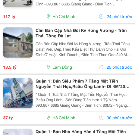
Đình - 093.867.6685 Giang Giang - Diện Tích:
140M2/268M2 - Ngang 4M Nở Hậu 12M * 33M. - Kết
Cấu: 6 Tầng - Sân Thượng - Thang Máy - Sẵn 1 Phòng...
117 tỷ
Hồ Chí Minh
24 phút trước
Cần Bán Cặp Nhà Đôi Kv Hùng Vương - Trần
Thái Tông Đà Lạt
Cần Bán Cặp Nhà Đôi Kv Hùng Vương - Trần Thái Tông
Đàlạt Viêu Đẹp,Theo Kểu Biệt Thự Dành Cho Hai Gia
Đình Ở Hoặc Kinh Doanh , Điện Tích Theo Gcn 240 M2
Xd Hiện Trạng 270 M2 Nhà 8P Ngủ Hai Căn Đều Có Bếp
Pk Riêng Gara Và Sân Đậu 4Xe Ôtô Giá 18T500...
18,5 tỷ
Lâm Đồng
25 phút trước
Quận 1: Bán Siêu Phẩm 7 Tầng Mặt Tiền
Nguyễn Thái Học,P.cầu Ông Lãnh- Dt 4M*20M
Sh Vuông Đẹp- Dòng Tiền Đều Hơn 1 Tỷ/Năm-
* Quận 1: Toà Nhà 7 Tầng Mặt Tiền Nguyễn Thái Học,
Chính
P.cầu Ông Lãnh - Sẵn Dòng Tiền Hơn 1 Tỷ/Năm -
093.867.6685 Giang Giang - Diện Tích: 80M2 - Ngang
4M * 20M. - Kết Cấu: 7 Tầng - Thang Máy - 12 Phòng Mỗi
Tầng 2 Phòng Lớn. - Dòng Tiền Khai Thác Full...
37 tỷ
Hồ Chí Minh
30 phút trước
Quận 1: Bán Nhà Hàng Hàn 4 Tầng Mặt Tiền