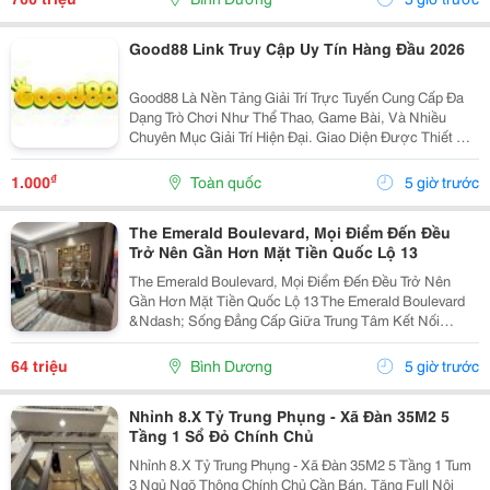
Good88 Link Truy Cập Uy Tín Hàng Đầu 2026
Good88 Là Nền Tảng Giải Trí Trực Tuyến Cung Cấp Đa
Dạng Trò Chơi Như Thể Thao, Game Bài, Và Nhiều
Chuyên Mục Giải Trí Hiện Đại. Giao Diện Được Thiết Kế
Trực Quan, Thân Thiện Với Người Dùng Trên Cả Điện
Thoại Và Máy Tính. Hệ Thống Bảo Mật Hiện Đại...
₫
1.000
Toàn quốc
5 giờ trước
The Emerald Boulevard, Mọi Điểm Đến Đều
Trở Nên Gần Hơn Mặt Tiền Quốc Lộ 13
The Emerald Boulevard, Mọi Điểm Đến Đều Trở Nên
Gần Hơn Mặt Tiền Quốc Lộ 13 The Emerald Boulevard
&Ndash; Sống Đẳng Cấp Giữa Trung Tâm Kết Nối
Tp.hcm Bạn Đang Tìm Một Căn Hộ Vừa Để Ở, Vừa Có
Tiềm Năng Đầu Tư Mạnh? The Emerald Boulevard
64 triệu
Bình Dương
5 giờ trước
Chính Là...
Nhỉnh 8.X Tỷ Trung Phụng - Xã Đàn 35M2 5
Tầng 1 Sổ Đỏ Chính Chủ
Nhỉnh 8.X Tỷ Trung Phụng - Xã Đàn 35M2 5 Tầng 1 Tum
3 Ngủ Ngõ Thông Chính Chủ Cần Bán, Tặng Full Nội