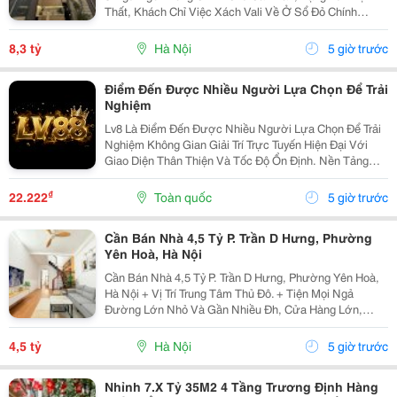
Thất, Khách Chỉ Việc Xách Vali Về Ở Sổ Đỏ Chính
Chủ(Nói Không Với Quy Hoạch) Mr Cường 0936161345
8,3 tỷ
Hà Nội
5 giờ trước
Điểm Đến Được Nhiều Người Lựa Chọn Để Trải
Nghiệm
Lv8 Là Điểm Đến Được Nhiều Người Lựa Chọn Để Trải
Nghiệm Không Gian Giải Trí Trực Tuyến Hiện Đại Với
Giao Diện Thân Thiện Và Tốc Độ Ổn Định. Nền Tảng
Cung Cấp Đa Dạng Trò Chơi, Cập Nhật Thường Xuyên,
Hỗ Trợ Trên Nhiều Thiết Bị Và Mang Đến Trải Nghiệm...
₫
22.222
Toàn quốc
5 giờ trước
Cần Bán Nhà 4,5 Tỷ P. Trần D Hưng, Phường
Yên Hoà, Hà Nội
Cần Bán Nhà 4,5 Tỷ P. Trần D Hưng, Phường Yên Hoà,
Hà Nội + Vị Trí Trung Tâm Thủ Đô. + Tiện Mọi Ngả
Đường Lớn Nhỏ Và Gần Nhiều Đh, Cửa Hàng Lớn,
V.v... + Diện Tích Gia Đình Sử Dụng Tất Được Là 95 M2.
+ Ô-Tô Vào Cửa, Nhà Có 2 Tầng. + Sổ Đỏ Chính...
4,5 tỷ
Hà Nội
5 giờ trước
Nhỉnh 7.X Tỷ 35M2 4 Tầng Trương Định Hàng