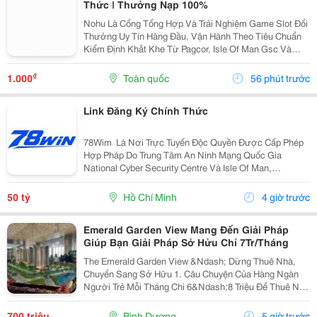
Thức | Thưởng Nạp 100%
Nohu Là Cổng Tổng Hợp Và Trải Nghiệm Game Slot Đổi
Thưởng Uy Tín Hàng Đầu, Vận Hành Theo Tiêu Chuẩn
Kiểm Định Khắt Khe Từ Pagcor, Isle Of Man Gsc Và
Curacao Egaming. Tích Hợp Chứng Nhận Bảo Mật
Geotrust Giao Thức Ssl 256-Bit, Trang Web
₫
1.000
Toàn quốc
56 phút trước
Gamenohu.lol...
Link Đăng Ký Chính Thức
78Wim ⁠ Là Nơi Trực Tuyến Độc Quyền Được Cấp Phép
Hợp Pháp Do Trung Tâm An Ninh Mạng Quốc Gia
National Cyber Security Centre Và Isle Of Man,
Cagayan,Và Pagcor Cấp Phép. Những Giấy Phép Khẳng
Định Sân Chơi Này An Toàn Và Minh Bạch Thu Hút Hơn
50 tỷ
Hồ Chí Minh
4 giờ trước
10 Triệu...
Emerald Garden View Mang Đến Giải Pháp
Giúp Bạn Giải Pháp Sở Hửu Chỉ 7Tr/Tháng
The Emerald Garden View &Ndash; Dừng Thuê Nhà,
Chuyển Sang Sở Hữu 1. Câu Chuyện Của Hàng Ngàn
Người Trẻ Mỗi Tháng Chi 6&Ndash;8 Triệu Để Thuê Nhà
Nhưng Tài Sản Vẫn Là Con Số 0. Emerald Garden View
Mang Đến Giải Pháp Giúp Bạn Chuyển Tiền Thuê Nhà...
700 triệu
Bình Dương
5 giờ trước