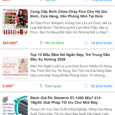
Hợp...
Cung Cấp Bình Chữa Cháy Fico Cho Hộ Gia
Đình, Cửa Hàng, Văn Phòng Nhỏ Tại Hcm
An Toàn Pccc &Ndash; Không Còn Là Lựa Chọn, Mà Là
Luật Bắt Buộc! Thế Nhưng Khi Làm Nhà Thầu, Đại Lý
Pccc, Bạn Có Đang Đối Diện Với Những Nỗi Lo Này?
Đại Lý Nhỏ: Sợ Ôm Hàng, Vốn Chôn, Rủi Ro Cao. Nhà
Thầu: Hồ Sơ Pháp Lý Không Đủ, Công Trình Chậm...
₫
450.000
Hồ Chí Minh
19 phút trước
Top 15 Mẫu Đầm Nữ Ngắn Đẹp, Trẻ Trung Dẫn
Đầu Xu Hướng 2026
Đầm Nữ Ngắn Luôn Là Lựa Chọn Được Nhiều Cô Nàng
Yêu Thích Bởi Sự Trẻ Trung, Nữ Tính Và Khả Năng Biến
Hóa Linh Hoạt Trong Nhiều Phong Cách. Từ Những
Thiết Kế Babydoll Đáng Yêu, Đầm Chữ A Thanh Lịch
Đến Kiểu Trễ Vai Quyến Rũ Hay Tay Phồng Điệu Đà,
₫
5.000
Toàn quốc
22 phút trước
Mỗi...
Đánh Giá Plc Siemens S7-1200 6Es7 214-
1Bg40: Giải Pháp Tối Ưu Cho Nhà Máy
Trong Lĩnh Vực Sản Xuất Công Nghiệp, Nâng Cao Năng
Suất Cùng Việc Tối Ưu Hóa Hiệu Suất Vận Hành Luôn