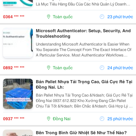
Là Mục Tiêu Hàng Đầu Của Các Nhà Quản Lý Doanh
Nghiệp. Để Hỗ Trợ Các Dây Chuyền Và Hệ Thống Tự
Động Hóa Làm Việc Chính Xác, Mượt Mà Hơn, Một
0364 *** ***
Toàn quốc
23 phút trước
Thiết Bị...
Microsoft Authenticator: Setup, Security, And
Troubleshooting
Understanding Microsoft Authenticator Is Easier When
You Separate The Concept From The Exact Interface Of
A Particular Service. Most Authenticator Workflows
Connect An Account To An App, Device, Or Verification
Method And Then Request A Changing Code...
0892 *** ***
Toàn quốc
24 phút trước
Bán Pallet Nhựa Tải Trọng Cao, Giá Cực Rẻ Tại
Đồng Nai. Lh:
Bán Pallet Nhựa Tải Trọng Cao &Ndash; Giá Cực Rẻ Tại
Đồng Nai 0937.612.822 Kho Xưởng Đang Cần Pallet
Chịu Tải Tốt &Ndash; Bền Chắc &Ndash; Giá Hợp Lý ?
Có Ngay Đây Ạ! Pallet Nhựa Tải Trọng Cao &Ndash;
Chuyên Dùng: ✅ Kê Hàng Hóa, Máy Móc, Nguyên...
0937 *** ***
Đồng Nai
25 phút trước
Bên Trong Bình Giữ Nhiệt Sẽ Như Thế Nào?