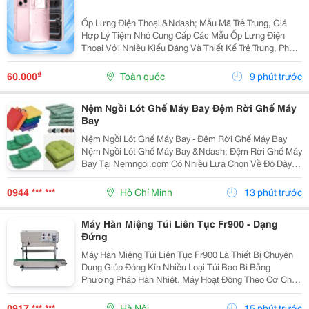
Ốp Lưng Điện Thoại &Ndash; Mẫu Mã Trẻ Trung, Giá
Hợp Lý Tiệm Nhỏ Cung Cấp Các Mẫu Ốp Lưng Điện
Thoại Với Nhiều Kiểu Dáng Và Thiết Kế Trẻ Trung, Phù
Hợp Với Học Sinh, Sinh Viên Và Người Dùng Yêu Thích
Phụ Kiện Điện Thoại. Ốp Được Thiết Kế Vừa Vặn...
₫
60.000
Toàn quốc
9 phút trước
Nệm Ngồi Lót Ghế Máy Bay Đệm Rời Ghế Máy
Bay
Nệm Ngồi Lót Ghế Máy Bay - Đệm Rời Ghế Máy Bay
Nệm Ngồi Lót Ghế Máy Bay &Ndash; Đệm Rời Ghế Máy
Bay Tại Nemngoi.com Có Nhiều Lựa Chọn Về Độ Dày,
Ruột Nệm, Chất Liệu Vỏ Và Kích Thước Để Đáp Ứng
Nhu Cầu Người Mua. Sản Phẩm Đang Có Khuyến Mãi,
0944 *** ***
Hồ Chí Minh
13 phút trước
Ưu Đãi...
Máy Hàn Miệng Túi Liên Tục Fr900 - Dạng
Đứng
Máy Hàn Miệng Túi Liên Tục Fr900 Là Thiết Bị Chuyên
Dụng Giúp Đóng Kín Nhiều Loại Túi Bao Bì Bằng
Phương Pháp Hàn Nhiệt. Máy Hoạt Động Theo Cơ Chế
Liên Tục, Hỗ Trợ Tăng Tốc Độ Đóng Gói Và Tạo Đường
Hàn Đều Trên Từng Sản Phẩm. Đây Là Lựa Chọn Phù
0917 *** ***
Hà Nội
15 phút trước