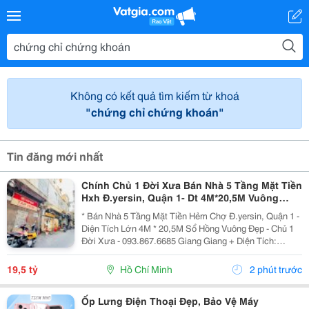
Không có kết quả tìm kiếm từ khoá
"chứng chỉ chứng khoán"
Tin đăng mới nhất
Chính Chủ 1 Đời Xưa Bán Nhà 5 Tầng Mặt Tiền
Hxh Đ.yersin, Quận 1- Dt 4M*20,5M Vuông
Đẹp- Giá Tốt Chỉ 19,5T- Nh Định Giá 19T- Khai
* Bán Nhà 5 Tầng Mặt Tiền Hẻm Chợ Đ.yersin, Quận 1 -
Thác Dòng
Diện Tích Lớn 4M * 20,5M Sổ Hồng Vuông Đẹp - Chủ 1
Đời Xưa - 093.867.6685 Giang Giang + Diện Tích:
80M2. + Kết Cấu: 5 Tầng Btct - 6Pn - 6 Wc. + Ngay Chợ
Bến Thành &Amp; Chợ Dân Sinh - Khu Vực...
19,5 tỷ
Hồ Chí Minh
2 phút trước
Ốp Lưng Điện Thoại Đẹp, Bảo Vệ Máy