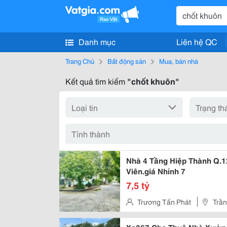
Danh mục
Liên hệ QC
Trang Chủ
Bất động sản
Mua, bán nhà
Kết quả tìm kiếm
"chốt khuôn"
Nhà 4 Tầng Hiệp Thành Q.1
Viên.giá Nhỉnh 7
7,5 tỷ
Trương Tấn Phát
Trần