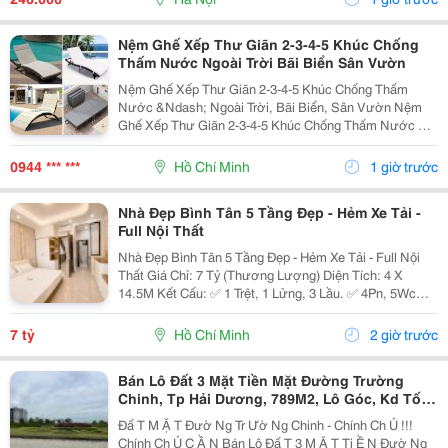
Thì Hạnh Nhân...
Nệm Ghế Xếp Thư Giãn 2-3-4-5 Khúc Chống
Thấm Nước Ngoài Trời Bãi Biển Sân Vườn
Nệm Ghế Xếp Thư Giãn 2-3-4-5 Khúc Chống Thấm
Nước &Ndash; Ngoài Trời, Bãi Biển, Sân Vườn Nệm
Ghế Xếp Thư Giãn 2-3-4-5 Khúc Chống Thấm Nước Có
Nhiều Mẫu, Kích Thước, Màu Sắc Và Chất Liệu Phù
Hợp Nhu Cầu Lựa Chọn. Sản Phẩm Hoàn Thiện Tỉ Mỉ,
0944 *** ***
Hồ Chí Minh
1 giờ trước
Bền Đẹp,...
Nhà Đẹp Bình Tân 5 Tầng Đẹp - Hẻm Xe Tải -
Full Nội Thất
Nhà Đẹp Bình Tân 5 Tầng Đẹp - Hẻm Xe Tải - Full Nội
Thất Giá Chỉ: 7 Tỷ (Thương Lượng) Diện Tích: 4 X
14.5M Kết Cấu: ✅ 1 Trệt, 1 Lửng, 3 Lầu. ✅ 4Pn, 5Wc
(Có Thể Bố Trí 6Pn). ✅ Phòng Thờ, Phòng Giặt, Sân
Thượng. Hẻm Xe Tải, Gần Mặt Tiền, Thuận...
7 tỷ
Hồ Chí Minh
2 giờ trước
Bán Lô Đất 3 Mặt Tiền Mặt Đường Trường
Chinh, Tp Hải Dương, 789M2, Lô Góc, Kd Tốt,
Vị Trí Đẹp
Đấ T M Ặ T Đườ Ng Tr Ườ Ng Chinh - Chính Ch Ủ !!!
Chính Ch Ủ C Ầ N Bán Lô Đấ T 3 M Ặ T Ti Ề N Đườ Ng