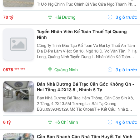
Tr Ườ Ng Chinh Trục Chính Đi Vào Cửa Ngõ Thành Ph Ố
H Ả I D Ươ Ng - Di Ệ N Tích 789M2, Lô Góc 3 M Ặ T Ti Ề
N - H Ướ Ng Tây, Nam, B Ắ C - V Ị...
70 tỷ
Hải Dương
3 giờ trước
Tuyển Nhân Viên Kế Toán Thuế Tại Quảng
Ninh
Công Ty Tnhh Đào Tạo Kế Toán Và Đại Lý Thuế An Tâm
Địa Điểm Làm Việc: Sn 16, Ngõ 18 Đ. Võ Văn Tần, P. Hạ
Long, Quảng Ninh Tuyển Dụng 1. Nhân Viên Kế Toán
Thuế : 05 Mô Tả Công Việc: &Bull; Thực Hiện Các Công
Việc Liên Quan Đến Kế Toán Thuế...
0878 *** ***
Quảng Ninh
3 giờ trước
Bán Nhà Dương Bá Trạc Căn Góc Không Qh -
Hai Tầng-4.2X13.5 , Nhỉnh 5 Tỷ
Bán Nhà Dương Bá Trạc Hẻm Thông, Căn Góc Sịn Xò,
2 Tầng, 4.2X13.5M Tương Lai Sát Tạ Quang
Bửu.0939345129. Mô Tả: Gtoa6T + Kết Cấu: Nhà 2
Tầng Btct Kiên Cố, 2 Phòng. + Vị Trí: Ngay Dương Bá
Trạc Thông Tạ Quang Bửu, Âu Dương Lân, Nguyễn Thị
6 tỷ
Hồ Chí Minh
4 giờ trước
Tần, Dạ...
Cần Bán Nhanh Căn Nhà Tâm Huyết Tại Vĩnh