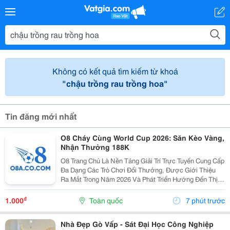
Không có kết quả tìm kiếm từ khoá
"chậu trồng rau trồng hoa"
Tin đăng mới nhất
O8 Cháy Cùng World Cup 2026: Săn Kèo Vàng,
Nhận Thưởng 188K
O8 Trang Chủ Là Nền Tảng Giải Trí Trực Tuyến Cung Cấp
Đa Dạng Các Trò Chơi Đổi Thưởng, Được Giới Thiệu
Ra Mắt Trong Năm 2026 Và Phát Triển Hướng Đến Thị
Trường Châu Á. Theo Thông Tin Từ Nền Tảng, O8 Hoạt
Động Theo Các Tiêu Chuẩn Áp Dụng Trong Lĩnh...
₫
1.000
Toàn quốc
7 phút trước
Nhà Đẹp Gò Vấp - Sát Đại Học Công Nghiệp