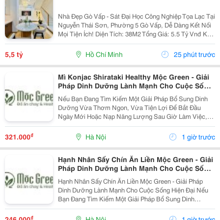
Nhà Đẹp Gò Vấp - Sát Đại Học Công Nghiệp Tọa Lạc Tại
Nguyễn Thái Sơn, Phường 5 Gò Vấp, Dễ Dàng Kết Nối
Mọi Tiện Ích! Diện Tích: 38M2 Tổng Giá: 5.5 Tỷ Vnđ Kết
Cấu: Nhà 1 Trệt 2 Lầu Kiên Cố, 3Pn, 3Wc, Ban Công,
Sân Thượng Thoáng Mát, Sẵn Sàng Dọn...
5,5 tỷ
Hồ Chí Minh
25 phút trước
Mì Konjac Shirataki Healthy Mộc Green - Giải
Pháp Dinh Dưỡng Lành Mạnh Cho Cuộc Sống
Hiện Đại
Nếu Bạn Đang Tìm Kiếm Một Giải Pháp Bổ Sung Dinh
Dưỡng Vừa Thơm Ngon, Vừa Tiện Lợi Để Bắt Đầu
Ngày Mới Hoặc Nạp Năng Lượng Sau Giờ Làm Việc,
Thì Mì Konjac Shirataki Healthy Mộc Green Chính Là
Lựa Chọn Hoàn Hảo. Vì Sao Nên Lựa Chọn Mì Konjac...
₫
321.000
Hà Nội
1 giờ trước
Hạnh Nhân Sấy Chín Ăn Liền Mộc Green - Giải
Pháp Dinh Dưỡng Lành Mạnh Cho Cuộc Sống
Hiện Đại
Hạnh Nhân Sấy Chín Ăn Liền Mộc Green - Giải Pháp
Dinh Dưỡng Lành Mạnh Cho Cuộc Sống Hiện Đại Nếu
Bạn Đang Tìm Kiếm Một Giải Pháp Bổ Sung Dinh
Dưỡng Vừa Thơm Ngon, Vừa Tiện Lợi Để Bắt Đầu
Ngày Mới Hoặc Nạp Năng Lượng Sau Giờ Làm Việc,
₫
246.000
Hà Nội
1 giờ trước