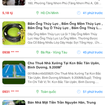
160, Phường Tăng Nhơn Phú (Tăng Nhơn Phú A, Q9
Cũ). Vị Trí Nhà Nằm Trong Khu Dân Cư Ổn Định, Giao
Thông Thuận Tiện Chỉ Vài Bước Là Ra Lã Xuân Oai,
5,18 tỷ
Hồ Chí Minh
41 phút trước
Lê...
Bấm Ống Thủy Lực , Bấm Ống Mềm Thủy Lực ,
Bấm Ống Tuy Ô Thủy Lực , Bấm Ống Thủy Lực
Bọc Lưới , Bấm Ống Thủy Lực Koman , Bấm
Dây Ống Mềm Thủy Lực Là Gì ? Dây Ống Mềm Thủy
Ống Thủy Lực Italy , Bấm Ống Thủy Lực 1Sn ,
Lực Hay Ống Thủy Lực Là Ống Mềm, Thường Được
Bấm Ống Thủy Lực 2Sn , Bấm Ống Thủy Lực
Gia Cố Bằng Nhiều Lớp Dây Hoặc Sợi Tổng Hợp , Ứng
4Sn
Dụng Để Vận Chuyển Chất Lỏng Thủy Lực Trong Hệ
Thống Thủy Lực. Những Ống Này Rất Cần Thiết Để
0938 *** ***
Bà Rịa - Vũng Tàu
45 phút trước
Truyền Lực...
Cho Thuê Nhà Xưởng Tại Kcn Bắc Tân Uyên,
Bình Dương, 9.200M²
001Bdkcntb020625 Cho Thuê Nhà Xưởng Tại Kcn Bắc
Tân Uyên, Bình Dương &Ndash; 9.200M&Sup2; Thông
Tin Chi Tiết Vị Trí: Kcn Bắc Tân Uyên, Bình Dương.
Tổng Diện Tích Khuôn Viên: 15.000M&Sup2; Diện Tích
Sử Dụng Tổng Diện Tích Xây Dựng: 9.200M&Sup2;...
0931 *** ***
Toàn quốc
51 phút trước
Bán Nhà Mặt Tiền Trần Nguyên Hãn, Trung