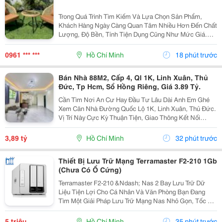
Trong Quá Trình Tìm Kiếm Và Lựa Chọn Sản Phẩm,
Khách Hàng Ngày Càng Quan Tâm Nhiều Hơn Đến Chất
Lượng, Độ Bền, Tính Tiện Dụng Cũng Như Mức Giá.
Thay Vì Chỉ Dựa Vào Quảng Cáo Hoặc Thông Tin Từ
Người Bán, Nhiều Người Có Xu Hướng Tìm Hiểu Thêm
0961 *** ***
Hồ Chí Minh
18 phút trước
Thông Tin...
Bán Nhà 88M2, Cấp 4, Ql 1K, Linh Xuân, Thủ
Đức, Tp Hcm, Sổ Hồng Riêng, Giá 3.89 Tỷ.
Cần Tìm Nơi An Cư Hay Đầu Tư Lâu Dài Anh Em Ghé
Xem Căn Nhà Đường Quốc Lộ 1K, Linh Xuân, Thủ Đức.
Vị Trí Này Cực Kỳ Thuận Tiện, Giao Thông Kết Nối
Nhanh Chóng, Cực Kỳ Phù Hợp Cho Khách Mua Để Giữ
Tài Sản Hoặc Cho Thuê Đều Rất Ổn Định. Thông Tin...
3,89 tỷ
Hồ Chí Minh
32 phút trước
Thiết Bị Lưu Trữ Mạng Terramaster F2-210 1Gb
(Chưa Có Ổ Cứng)
Terramaster F2-210 &Ndash; Nas 2 Bay Lưu Trữ Dữ
Liệu Tiện Lợi Cho Cá Nhân Và Văn Phòng Bạn Đang
Tìm Một Giải Pháp Lưu Trữ Mạng Nas Nhỏ Gọn, Tốc Độ
Ổn Định Và Hỗ Trợ Nhiều Tính Năng Sao Lưu?
Terramaster F2-210 Là Lựa Chọn Phù Hợp Cho Cá
5 triệu
Hồ Chí Minh
35 phút trước