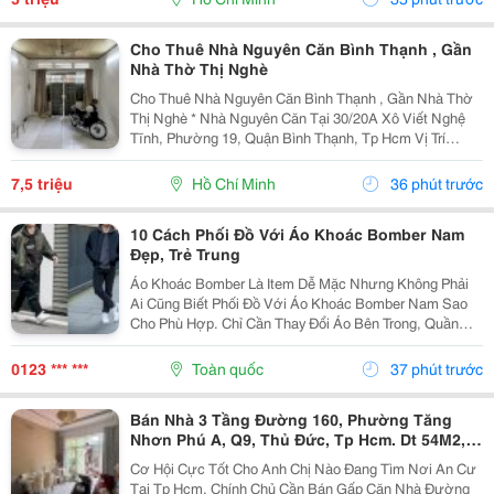
Nhân, Gia...
Cho Thuê Nhà Nguyên Căn Bình Thạnh , Gần
Nhà Thờ Thị Nghè
Cho Thuê Nhà Nguyên Căn Bình Thạnh , Gần Nhà Thờ
Thị Nghè * Nhà Nguyên Căn Tại 30/20A Xô Viết Nghệ
Tĩnh, Phường 19, Quận Bình Thạnh, Tp Hcm Vị Trí
Thuận Tiện, Khu Dân Cư Hiện Hữu, Di Chuyển Nhanh
Sang Trung Tâm. * Diện Tích 57M&Sup2; ( Ngang 4M,...
7,5 triệu
Hồ Chí Minh
36 phút trước
10 Cách Phối Đồ Với Áo Khoác Bomber Nam
Đẹp, Trẻ Trung
Áo Khoác Bomber Là Item Dễ Mặc Nhưng Không Phải
Ai Cũng Biết Phối Đồ Với Áo Khoác Bomber Nam Sao
Cho Phù Hợp. Chỉ Cần Thay Đổi Áo Bên Trong, Quần
Hoặc Giày, Bạn Đã Có Thể Tạo Nên Nhiều Outfit Khác
Nhau Để Đi Làm, Dạo Phố Hay Gặp Gỡ Bạn Bè. Trong...
0123 *** ***
Toàn quốc
37 phút trước
Bán Nhà 3 Tầng Đường 160, Phường Tăng
Nhơn Phú A, Q9, Thủ Đức, Tp Hcm. Dt 54M2,
Sổ Hồng Riêng. Giá 5,18 Tỷ
Cơ Hội Cực Tốt Cho Anh Chị Nào Đang Tìm Nơi An Cư
Tại Tp Hcm. Chính Chủ Cần Bán Gấp Căn Nhà Đường