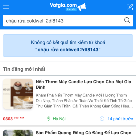
Không có kết quả tìm kiếm từ khoá
"chậu rửa coldwell 2df8143"
Tin đăng mới nhất
Nến Thơm Mây Candle Lựa Chọn Cho Mọi Gia
Đình
Khám Phá Nến Thơm Mây Candle Với Hương Thơm
Dịu Nhẹ, Thành Phần An Toàn Và Thiết Kế Tinh Tế Giúp
Thư Giãn Tinh Thần, Cải Thiện Không Gian Sống Hiệu
Quả. Nến Thơm Mây Candle &Ndash; Giải Pháp Thư
Giãn Cho Cuộc Sống Hiện Đại Trong Cuộc Sống Hiện...
0303 *** ***
Hà Nội
14 phút trước
Sản Phẩm Quang Đông Có Đáng Để Lựa Chọn