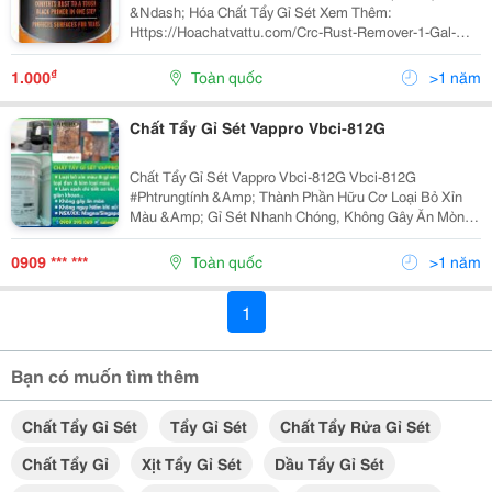
&Ndash; Hóa Chất Tẩy Gỉ Sét Xem Thêm:
Https://Hoachatvattu.com/Crc-Rust-Remover-1-Gal-
18421-Hoa-Chat-Tay-Gi-Set Crc Rust Remover, 1 Gal
&Ndash; (18421) &Ndash; Hóa Chất Tẩy Gỉ Sét Một
₫
1.000
Toàn quốc
>1 năm
Công Thức An Toàn,...
Chất Tẩy Gỉ Sét Vappro Vbci-812G
Chất Tẩy Gỉ Sét Vappro Vbci-812G Vbci-812G
#Phtrungtính &Amp; Thành Phần Hữu Cơ Loại Bỏ Xỉn
Màu &Amp; Gỉ Sét Nhanh Chóng, Không Gây Ăn Mòn
Kim Loại Sử Dụng Để Loại Bỏ Gỉ Sét Của Các Phụ
Tùng, Chi Tiết Cơ Khí, Làm Sạch Đường Ống Ngoài
0909 *** ***
Toàn quốc
>1 năm
Khơi, Giàn...
1
Bạn có muốn tìm thêm
Chất Tẩy Gỉ Sét
Tẩy Gỉ Sét
Chất Tẩy Rửa Gỉ Sét
Chất Tẩy Gỉ
Xịt Tẩy Gỉ Sét
Dầu Tẩy Gỉ Sét