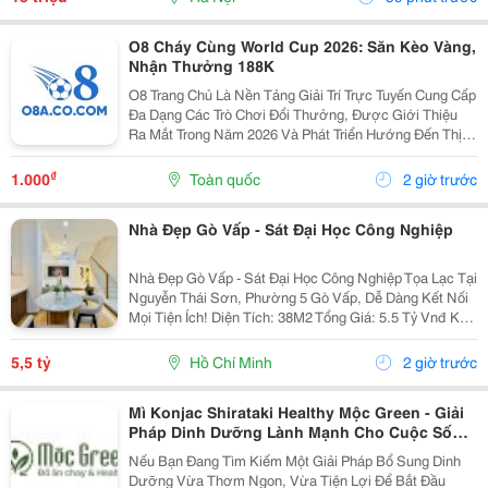
O8 Cháy Cùng World Cup 2026: Săn Kèo Vàng,
Nhận Thưởng 188K
O8 Trang Chủ Là Nền Tảng Giải Trí Trực Tuyến Cung Cấp
Đa Dạng Các Trò Chơi Đổi Thưởng, Được Giới Thiệu
Ra Mắt Trong Năm 2026 Và Phát Triển Hướng Đến Thị
Trường Châu Á. Theo Thông Tin Từ Nền Tảng, O8 Hoạt
Động Theo Các Tiêu Chuẩn Áp Dụng Trong Lĩnh...
₫
1.000
Toàn quốc
2 giờ trước
Nhà Đẹp Gò Vấp - Sát Đại Học Công Nghiệp
Nhà Đẹp Gò Vấp - Sát Đại Học Công Nghiệp Tọa Lạc Tại
Nguyễn Thái Sơn, Phường 5 Gò Vấp, Dễ Dàng Kết Nối
Mọi Tiện Ích! Diện Tích: 38M2 Tổng Giá: 5.5 Tỷ Vnđ Kết
Cấu: Nhà 1 Trệt 2 Lầu Kiên Cố, 3Pn, 3Wc, Ban Công,
Sân Thượng Thoáng Mát, Sẵn Sàng Dọn...
5,5 tỷ
Hồ Chí Minh
2 giờ trước
Mì Konjac Shirataki Healthy Mộc Green - Giải
Pháp Dinh Dưỡng Lành Mạnh Cho Cuộc Sống
Hiện Đại
Nếu Bạn Đang Tìm Kiếm Một Giải Pháp Bổ Sung Dinh
Dưỡng Vừa Thơm Ngon, Vừa Tiện Lợi Để Bắt Đầu