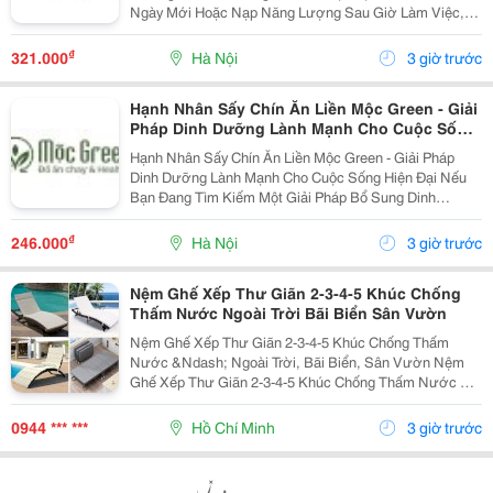
Ngày Mới Hoặc Nạp Năng Lượng Sau Giờ Làm Việc,
Thì Mì Konjac Shirataki Healthy Mộc Green Chính Là
Lựa Chọn Hoàn Hảo. Vì Sao Nên Lựa Chọn Mì Konjac...
₫
321.000
Hà Nội
3 giờ trước
Hạnh Nhân Sấy Chín Ăn Liền Mộc Green - Giải
Pháp Dinh Dưỡng Lành Mạnh Cho Cuộc Sống
Hiện Đại
Hạnh Nhân Sấy Chín Ăn Liền Mộc Green - Giải Pháp
Dinh Dưỡng Lành Mạnh Cho Cuộc Sống Hiện Đại Nếu
Bạn Đang Tìm Kiếm Một Giải Pháp Bổ Sung Dinh
Dưỡng Vừa Thơm Ngon, Vừa Tiện Lợi Để Bắt Đầu
Ngày Mới Hoặc Nạp Năng Lượng Sau Giờ Làm Việc,
₫
246.000
Hà Nội
3 giờ trước
Thì Hạnh Nhân...
Nệm Ghế Xếp Thư Giãn 2-3-4-5 Khúc Chống
Thấm Nước Ngoài Trời Bãi Biển Sân Vườn
Nệm Ghế Xếp Thư Giãn 2-3-4-5 Khúc Chống Thấm
Nước &Ndash; Ngoài Trời, Bãi Biển, Sân Vườn Nệm
Ghế Xếp Thư Giãn 2-3-4-5 Khúc Chống Thấm Nước Có
Nhiều Mẫu, Kích Thước, Màu Sắc Và Chất Liệu Phù
Hợp Nhu Cầu Lựa Chọn. Sản Phẩm Hoàn Thiện Tỉ Mỉ,
0944 *** ***
Hồ Chí Minh
3 giờ trước
Bền Đẹp,...