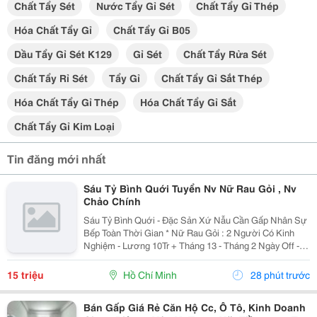
Chất Tẩy Sét
Nước Tẩy Gỉ Sét
Chất Tẩy Gỉ Thép
Hóa Chất Tẩy Gỉ
Chất Tẩy Gỉ B05
Dầu Tẩy Gỉ Sét K129
Gỉ Sét
Chất Tẩy Rửa Sét
Chất Tẩy Rỉ Sét
Tẩy Gỉ
Chất Tẩy Gỉ Sắt Thép
Hóa Chất Tẩy Gỉ Thép
Hóa Chất Tẩy Gỉ Sắt
Chất Tẩy Gỉ Kim Loại
Tin đăng mới nhất
Sáu Tỷ Bình Quới Tuyển Nv Nữ Rau Gỏi , Nv
Chảo Chính
Sáu Tỷ Bình Quới - Đặc Sản Xứ Nẫu Cần Gấp Nhân Sự
Bếp Toàn Thời Gian * Nữ Rau Gỏi : 2 Người Có Kinh
Nghiệm - Lương 10Tr + Tháng 13 - Tháng 2 Ngày Off -
Lễ X 2 - Được Nghỉ Tết Nđ * Chảo Chính : 2 Người Có
Kinh Nghiệm + Sức Khỏe Tốt...
15 triệu
Hồ Chí Minh
28 phút trước
Bán Gấp Giá Rẻ Căn Hộ Cc, Ô Tô, Kinh Doanh