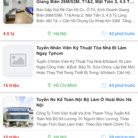
Giang Biên 26M/53M, T1&2, Mặt Tiền 3, 4.5 Tỷ
Long Biên.
Bán Gấp Giá Rẻ Căn Hộ Cc, Ô Tô, Kinh Doanh Giang
Biên 26M/53M, T1&Amp;2, Mặt Tiền 3, 4.5 Tỷ Long
Biên. Mô Tả: + Căn Hộ Chung Cư Khép Kín 53M, Tầng 1
Và 2 Đế Căn Hộ Chung Cư, Đất Sổ Đỏ Lâu Dài. + Kinh
Doanh Bất Chấp Các Loại Hình, Quỹ Đất Rộng...
4,5 tỷ
Hà Nội
42 phút trước
Tuyển Nhân Viên Kỹ Thuật Tòa Nhà Đi Làm
Ngay Tphcm
Tuyển 3 Nhân Viên Kỹ Thuật Tòa Nhà &Ndash; Đi Làm
Ngay Công Việc: &Bull; Bảo Trì, Sửa Chữa, Lắp Đặt Mới
Hoặc Thay Thế Trang Thiết Bị Trong: &Ndash; Căn Hộ
Dịch Vụ &Ndash; Nhà Trọ, Chung Cư Mini &Bull; Kiểm
Tra Và Xử Lý Sự Cố Phát Sinh...
15 triệu
Hồ Chí Minh
43 phút trước
Tuyển Nv Kế Toán Nội Bộ Làm Ở Hoài Đức Hà
Nội
Công Ty Tnhh Sản Xuất Và Xnk Thanh Thủy Tuyển Kế
Toán Nội Bộ Số Lượng: 01 Người Mức Lương: Thỏa
Thuận Thời Gian Làm Việc: Theo Giờ Hành Chính Từ
Thứ 2 Đến Thứ 7. Nội Dung Công Việc: - Làm Hợp Đồng
Mua Bán, Tính Lương Nhân Viên, Hợp...
15 triệu
Hà Nội
59 phút trước