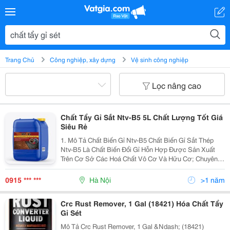
Trang Chủ
Công nghiệp, xây dựng
Vệ sinh công nghiệp
Lọc nâng cao
Chất Tẩy Gỉ Sắt Ntv-B5 5L Chất Lượng Tốt Giá
Siêu Rẻ
1. Mô Tả Chất Biến Gỉ Ntv-B5 Chất Biến Gỉ Sắt Thép
Ntv-B5 Là Chất Biến Đổi Gỉ Hỗn Hợp Được Sản Xuất
Trên Cơ Sở Các Hoá Chất Vô Cơ Và Hữu Cơ; Chuyên
Dụng Để Xử Lý Bề Mặt Sắt Thép Bị Gỉ Sét. Ư U Điểm
Của Sản Phẩm : - Không Ăn Mòn
0915 *** ***
Hà Nội
>1 năm
Crc Rust Remover, 1 Gal (18421) Hóa Chất Tẩy
Gỉ Sét
Mô Tả Crc Rust Remover, 1 Gal &Ndash; (18421)