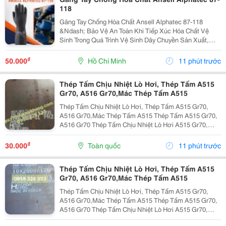
118
Găng Tay Chống Hóa Chất Ansell Alphatec 87-118
&Ndash; Bảo Vệ An Toàn Khi Tiếp Xúc Hóa Chất Vệ
Sinh Trong Quá Trình Vệ Sinh Dây Chuyền Sản Xuất,
Nhà Máy Và Khu Công Nghiệp, Người Lao Động
Thường Xuyên Tiếp Xúc Với Hóa Chất Tẩy Rửa, Dung
₫
50.000
Hồ Chí Minh
11 phút trước
Dịch Khử...
Thép Tấm Chịu Nhiệt Lò Hơi, Thép Tấm A515
Gr70, A516 Gr70,Mác Thép Tấm A515
Thép Tấm Chịu Nhiệt Lò Hơi, Thép Tấm A515 Gr70,
A516 Gr70,Mác Thép Tấm A515 Thép Tấm A515 Gr70,
A516 Gr70 Thép Tấm Chịu Nhiệt Lò Hơi A515 Gr70,
A516 Gr70,20Mm,25Mm Thép Tấm Lò Hơi A515 Gr70
Là Loại Thép Hợp Kim Carbon-Silicon Chất Lượng
₫
30.000
Toàn quốc
11 phút trước
Cao,...
Thép Tấm Chịu Nhiệt Lò Hơi, Thép Tấm A515
Gr70, A516 Gr70,Mác Thép Tấm A515
Thép Tấm Chịu Nhiệt Lò Hơi, Thép Tấm A515 Gr70,
A516 Gr70,Mác Thép Tấm A515 Thép Tấm A515 Gr70,
A516 Gr70 Thép Tấm Chịu Nhiệt Lò Hơi A515 Gr70,
A516 Gr70,20Mm,25Mm Thép Tấm Lò Hơi A515 Gr70