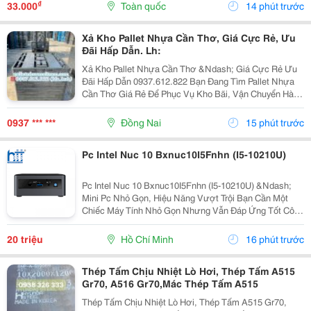
Là Loại Thép Hợp Kim Carbon-Silicon Chất Lượng
₫
33.000
Toàn quốc
14 phút trước
Cao,...
Xả Kho Pallet Nhựa Cần Thơ, Giá Cực Rẻ, Ưu
Đãi Hấp Dẫn. Lh:
Xả Kho Pallet Nhựa Cần Thơ &Ndash; Giá Cực Rẻ Ưu
Đãi Hấp Dẫn 0937.612.822 Bạn Đang Tìm Pallet Nhựa
Cần Thơ Giá Rẻ Để Phục Vụ Kho Bãi, Vận Chuyển Hàng
Hóa Hay Xuất Khẩu? Đây Chính Là Cơ Hội Không Nên
Bỏ Lỡ! ✅ Vì Sao Nên Chọn Pallet Nhựa Xả Kho? ...
0937 *** ***
Đồng Nai
15 phút trước
Pc Intel Nuc 10 Bxnuc10I5Fnhn (I5-10210U)
Pc Intel Nuc 10 Bxnuc10I5Fnhn (I5-10210U) &Ndash;
Mini Pc Nhỏ Gọn, Hiệu Năng Vượt Trội Bạn Cần Một
Chiếc Máy Tính Nhỏ Gọn Nhưng Vẫn Đáp Ứng Tốt Công
Việc Văn Phòng, Học Tập Hay Giải Trí? Pc Intel Nuc 10
Bxnuc10I5Fnhn (I5-10210U) Là Lựa Chọn Lý Tưởng...
20 triệu
Hồ Chí Minh
16 phút trước
Thép Tấm Chịu Nhiệt Lò Hơi, Thép Tấm A515
Gr70, A516 Gr70,Mác Thép Tấm A515
Thép Tấm Chịu Nhiệt Lò Hơi, Thép Tấm A515 Gr70,