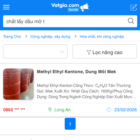
Trang Chủ
Công nghiệp, xây dựng
Hóa chất, khí công nghiệp
Lọc nâng cao
Methyl Ethyl Kentone, Dung Môi Mek
Methyl Ethyl Kenton Công Thức: C₄H₈O Tên Thường
Gọi: Mek Xuất Xứ: Nhật Quy Cách: 165Kg/Phuy Công
Dụng: Dùng Trong Ngành Công Nghiệp Sản Xuất Mực
In, Cao Su, Chất Kết Dính, Nhựa Tổng Hợp, Sáp
Paraffin, Chất Tẩy Dầu Mỡ, Tẩy Sơn,... Mọi Thông Tin
0862 *** ***
Long An
23/02/2026
Vui...
1