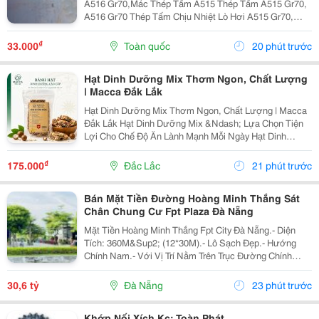
A516 Gr70,Mác Thép Tấm A515 Thép Tấm A515 Gr70,
A516 Gr70 Thép Tấm Chịu Nhiệt Lò Hơi A515 Gr70,
A516 Gr70,20Mm,25Mm Thép Tấm Lò Hơi A515 Gr70
Là Loại Thép Hợp Kim Carbon-Silicon Chất Lượng
₫
33.000
Toàn quốc
20 phút trước
Cao,...
Hạt Dinh Dưỡng Mix Thơm Ngon, Chất Lượng
| Macca Đắk Lắk
Hạt Dinh Dưỡng Mix Thơm Ngon, Chất Lượng | Macca
Đắk Lắk Hạt Dinh Dưỡng Mix &Ndash; Lựa Chọn Tiện
Lợi Cho Chế Độ Ăn Lành Mạnh Mỗi Ngày Hạt Dinh
Dưỡng Mix Là Sự Kết Hợp Của Nhiều Loại Hạt Giàu
Dưỡng Chất, Mang Đến Hương Vị Thơm Ngon Và Tiện
₫
175.000
Đắc Lắc
21 phút trước
Lợi...
Bán Mặt Tiền Đường Hoàng Minh Thắng Sát
Chân Chung Cư Fpt Plaza Đà Nẵng
Mặt Tiền Hoàng Minh Thắng Fpt City Đà Nẵng.- Diện
Tích: 360M&Sup2; (12*30M).- Lô Sạch Đẹp.- Hướng
Chính Nam.- Với Vị Trí Nằm Trên Trục Đường Chính
Thông Từ Sân Bay Quốc Tế Đà Nẵng Ra Đến Bãi Tắm
Tân Trà. Là Một Trong Những Tuyến Đường Huyết Mạch
30,6 tỷ
Đà Nẵng
23 phút trước
Kết...
Khớp Nối Xích Kc; Toàn Phát