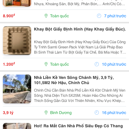
Nhựa, Khoáng Sản, Bột Mỳ, Phân Bón,... Anh/Chị Có
Nhu Cầu Sử Dụng Bao Bì, Liên Hệ Em Nhé. Em Báo Giá
Tại Xưởng Ạ. Sđt/Zalo: 0354 000 197 Hoặc Email:...
₫
8.900
Toàn quốc
7 phút trước
Khay Bột Giấy Định Hình (Hay Khay Giấy Đúc).
Khay Bột Giấy Định Hình (Hay Khay Giấy Đúc) Của Công
Ty Tnhh Sarnti Green Pack Việt Nam Là Giải Pháp Bao
Bì Sinh Thái Làm Từ Bột Giấy Tái Chế, Bã Mía Hoặc Tre,
Được Ép Khuôn 3D Theo Hình Dạng Sản Phẩm.
&Middot; Thân Thiện Môi Trường: Khả Năng Phân...
₫
1.200
Toàn quốc
10 phút trước
Nhà Liền Kề Ven Sông Chánh Mỹ, 3,9 Tỷ,
101,5M2 Nở Hậu, Chính Chủ
Chính Chủ Cần Bán Nhà Phố Liền Kề Kbt Chánh Mỹ Ven
Sông. Nhà Diện Tích 5X25M, Hoàn Hảo Cho Những Ai
Thích Sống Gần Gũi Với Thiên Nhiên, Khu Vực Khép
Kín Có Bảo Vệ 24/24 - Phù Hợp Cho Thư Giãn Nghỉ
Ngơi Yên Tĩnh. Khu Dân Trí Cao Không Có Vấn Đề...
3,9 tỷ
Bình Dương
16 phút trước
Hot! Ra Mắt Căn Nhà Phố Siêu Đẹp Có Thang