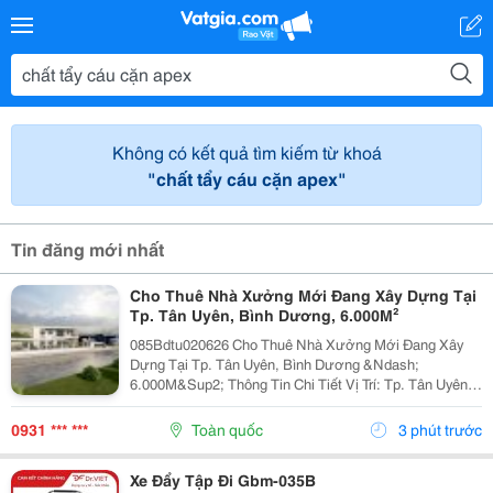
Không có kết quả tìm kiếm từ khoá
"chất tẩy cáu cặn apex"
Tin đăng mới nhất
Cho Thuê Nhà Xưởng Mới Đang Xây Dựng Tại
Tp. Tân Uyên, Bình Dương, 6.000M²
085Bdtu020626 Cho Thuê Nhà Xưởng Mới Đang Xây
Dựng Tại Tp. Tân Uyên, Bình Dương &Ndash;
6.000M&Sup2; Thông Tin Chi Tiết Vị Trí: Tp. Tân Uyên,
Bình Dương. Tổng Diện Tích Khuôn Viên Đất:
9.800M&Sup2; Diện Tích Sử Dụng Tổng Diện Tích Nhà
0931 *** ***
Toàn quốc
3 phút trước
Xưởng:...
Xe Đẩy Tập Đi Gbm-035B