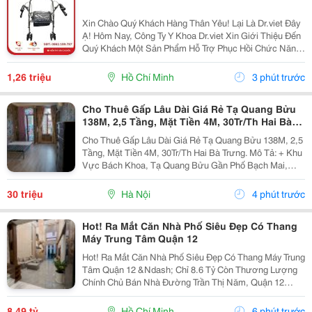
Xin Chào Quý Khách Hàng Thân Yêu! Lại Là Dr.viet Đây
Ạ! Hôm Nay, Công Ty Y Khoa Dr.viet Xin Giới Thiệu Đến
Quý Khách Một Sản Phẩm Hỗ Trợ Phục Hồi Chức Năng
Vô Cùng Tiện Lợi, Giúp Người Cao Tuổi, Người Bệnh
Và Người Gặp Khó Khăn Trong Vận Động Có...
1,26 triệu
Hồ Chí Minh
3 phút trước
Cho Thuê Gấp Lâu Dài Giá Rẻ Tạ Quang Bửu
138M, 2,5 Tầng, Mặt Tiền 4M, 30Tr/Th Hai Bà
Trưng.
Cho Thuê Gấp Lâu Dài Giá Rẻ Tạ Quang Bửu 138M, 2,5
Tầng, Mặt Tiền 4M, 30Tr/Th Hai Bà Trưng. Mô Tả: + Khu
Vực Bách Khoa, Tạ Quang Bửu Gần Phố Bạch Mai,
Hơn 30 Nghìn Sinh Viên Các Trường Đại Học Tốp Đầu
Cả Nước Bách &Ndash; Kinh - Xây-Mở Kinh Doanh...
30 triệu
Hà Nội
4 phút trước
Hot! Ra Mắt Căn Nhà Phố Siêu Đẹp Có Thang
Máy Trung Tâm Quận 12
Hot! Ra Mắt Căn Nhà Phố Siêu Đẹp Có Thang Máy Trung
Tâm Quận 12 &Ndash; Chỉ 8.6 Tỷ Còn Thương Lượng
Chính Chủ Bán Nhà Đường Trần Thị Năm, Quận 12
&Ndash; Vị Trí Đẹp, Khu Dân Cư Hiện Hữu, Tiện Ích Đầy
Đủ. Diện Tích: 4M &Times; 20M Nhà...
8,49 tỷ
Hồ Chí Minh
6 phút trước