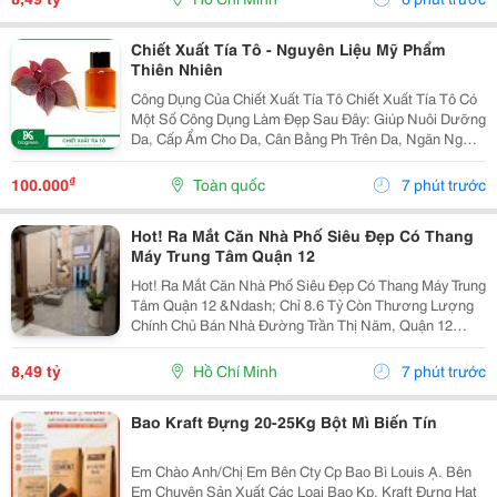
Chiết Xuất Tía Tô - Nguyên Liệu Mỹ Phẩm
Thiên Nhiên
Công Dụng Của Chiết Xuất Tía Tô Chiết Xuất Tía Tô Có
Một Số Công Dụng Làm Đẹp Sau Đây: Giúp Nuôi Dưỡng
Da, Cấp Ẩm Cho Da, Cân Bằng Ph Trên Da, Ngăn Ngừa
Tình Trạng Da Khô, Thô Ráp, Sần Sùi, Bong Tróc&Hellip;
Giúp Kháng Khuẩn, Làm Sạch Da, Tẩy...
₫
100.000
Toàn quốc
7 phút trước
Hot! Ra Mắt Căn Nhà Phố Siêu Đẹp Có Thang
Máy Trung Tâm Quận 12
Hot! Ra Mắt Căn Nhà Phố Siêu Đẹp Có Thang Máy Trung
Tâm Quận 12 &Ndash; Chỉ 8.6 Tỷ Còn Thương Lượng
Chính Chủ Bán Nhà Đường Trần Thị Năm, Quận 12
&Ndash; Vị Trí Đẹp, Khu Dân Cư Hiện Hữu, Tiện Ích Đầy
Đủ. Diện Tích: 4M &Times; 20M Nhà...
8,49 tỷ
Hồ Chí Minh
7 phút trước
Bao Kraft Đựng 20-25Kg Bột Mì Biến Tín
Em Chào Anh/Chị Em Bên Cty Cp Bao Bì Louis Ạ. Bên
Em Chuyên Sản Xuất Các Loại Bao Kp, Kraft Đựng Hạt