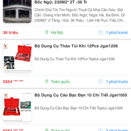
Đốc Ngữ; 230M2* 2T -36 Tr
Chính Chủ Tôi Tìm Người Thuê Cả Nhà Căn Góc, Đội
Cấn, Giang Văn Minh, Đốc Ngữ; Ngọc Hà, Ba Đình. Dt
230M2* 2 Tầng - Giá: 36 Triệu. - Liên Hệ Trực Tiếp Chính
Chủ: 0946004782 - Vỉa Hè Lớn, Mặt Tiền Rộng, Thoáng.
- Vị Trí Ngay Gần Ngã Ba, Khu Đông Dân...
36 triệu
Hà Nội
1 phút trước
Bộ Dụng Cụ Tháo Túi Khí 12Pcs Jgai1206
Bộ Dụng Cụ Tháo Túi Khí 12Pcs Toptul Jgai1206
0354 *** ***
Toàn quốc
1 phút trước
Bộ Dụng Cụ Cảo Bạc Đạn 10 Chi Tiết Jgai1005
Bộ Dụng Cụ Cảo Bạc Đạn 10 Chi Tiết Toptul Jgai1005
0354 *** ***
Toàn quốc
2 phút trước