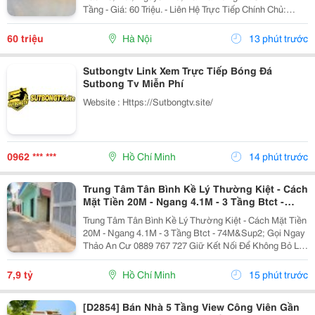
Tầng - Giá: 60 Triệu. - Liên Hệ Trực Tiếp Chính Chủ:
0942854881 - Vỉa Hè Lớn, Mặt Tiền Rộng, Thoáng. - Vị
Trí Ngay Gần Ngã Ba, Khu Đông Dân Cư,...
60 triệu
Hà Nội
13 phút trước
Sutbongtv Link Xem Trực Tiếp Bóng Đá
Sutbong Tv Miễn Phí
Website : Https://Sutbongtv.site/
0962 *** ***
Hồ Chí Minh
14 phút trước
Trung Tâm Tân Bình Kề Lý Thường Kiệt - Cách
Mặt Tiền 20M - Ngang 4.1M - 3 Tầng Btct -
74M²
Trung Tâm Tân Bình Kề Lý Thường Kiệt - Cách Mặt Tiền
20M - Ngang 4.1M - 3 Tầng Btct - 74M&Sup2; Gọi Ngay
Thảo An Cư 0889 767 727 Giữ Kết Nối Để Không Bỏ Lỡ
Cơ Hội Sở Hữu Tài Sản Giá Tốt Nhất Khu Vực. Bạn
Mua Nhà Để Tích Sản Lâu Dài?...
7,9 tỷ
Hồ Chí Minh
15 phút trước
[D2854] Bán Nhà 5 Tầng View Công Viên Gần