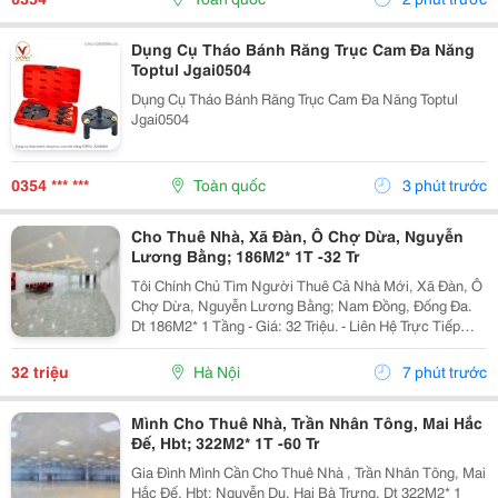
Dụng Cụ Tháo Bánh Răng Trục Cam Đa Năng
Toptul Jgai0504
Dụng Cụ Tháo Bánh Răng Trục Cam Đa Năng Toptul
Jgai0504
0354 *** ***
Toàn quốc
3 phút trước
Cho Thuê Nhà, Xã Đàn, Ô Chợ Dừa, Nguyễn
Lương Bằng; 186M2* 1T -32 Tr
Tôi Chính Chủ Tìm Người Thuê Cả Nhà Mới, Xã Đàn, Ô
Chợ Dừa, Nguyễn Lương Bằng; Nam Đồng, Đống Đa.
Dt 186M2* 1 Tầng - Giá: 32 Triệu. - Liên Hệ Trực Tiếp
Chính Chủ: 0988289962 - Vỉa Hè Lớn, Mặt Tiền Rộng,
Thoáng. - Vị Trí Ngay Gần Ngã Ba, Khu Đông Dân...
32 triệu
Hà Nội
7 phút trước
Mình Cho Thuê Nhà, Trần Nhân Tông, Mai Hắc
Đế, Hbt; 322M2* 1T -60 Tr
Gia Đình Mình Cần Cho Thuê Nhà , Trần Nhân Tông, Mai
Hắc Đế, Hbt; Nguyễn Du, Hai Bà Trưng. Dt 322M2* 1