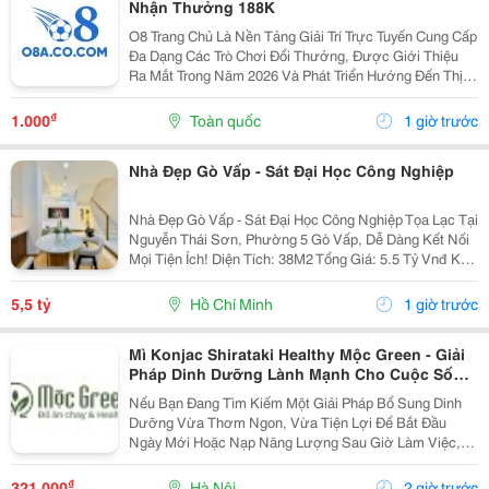
Nhận Thưởng 188K
O8 Trang Chủ Là Nền Tảng Giải Trí Trực Tuyến Cung Cấp
Đa Dạng Các Trò Chơi Đổi Thưởng, Được Giới Thiệu
Ra Mắt Trong Năm 2026 Và Phát Triển Hướng Đến Thị
Trường Châu Á. Theo Thông Tin Từ Nền Tảng, O8 Hoạt
Động Theo Các Tiêu Chuẩn Áp Dụng Trong Lĩnh...
₫
1.000
Toàn quốc
1 giờ trước
Nhà Đẹp Gò Vấp - Sát Đại Học Công Nghiệp
Nhà Đẹp Gò Vấp - Sát Đại Học Công Nghiệp Tọa Lạc Tại
Nguyễn Thái Sơn, Phường 5 Gò Vấp, Dễ Dàng Kết Nối
Mọi Tiện Ích! Diện Tích: 38M2 Tổng Giá: 5.5 Tỷ Vnđ Kết
Cấu: Nhà 1 Trệt 2 Lầu Kiên Cố, 3Pn, 3Wc, Ban Công,
Sân Thượng Thoáng Mát, Sẵn Sàng Dọn...
5,5 tỷ
Hồ Chí Minh
1 giờ trước
Mì Konjac Shirataki Healthy Mộc Green - Giải
Pháp Dinh Dưỡng Lành Mạnh Cho Cuộc Sống
Hiện Đại
Nếu Bạn Đang Tìm Kiếm Một Giải Pháp Bổ Sung Dinh
Dưỡng Vừa Thơm Ngon, Vừa Tiện Lợi Để Bắt Đầu
Ngày Mới Hoặc Nạp Năng Lượng Sau Giờ Làm Việc,
Thì Mì Konjac Shirataki Healthy Mộc Green Chính Là
Lựa Chọn Hoàn Hảo. Vì Sao Nên Lựa Chọn Mì Konjac...
₫
321.000
Hà Nội
2 giờ trước