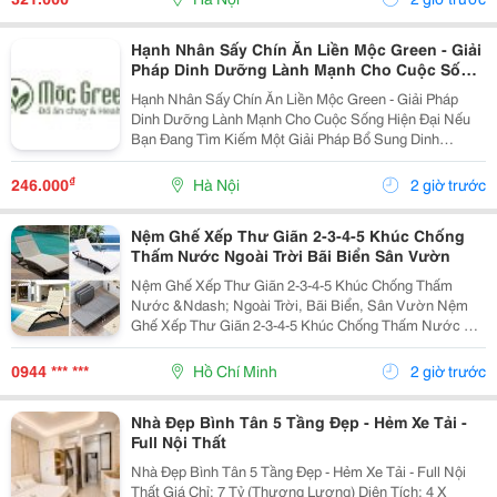
Hạnh Nhân Sấy Chín Ăn Liền Mộc Green - Giải
Pháp Dinh Dưỡng Lành Mạnh Cho Cuộc Sống
Hiện Đại
Hạnh Nhân Sấy Chín Ăn Liền Mộc Green - Giải Pháp
Dinh Dưỡng Lành Mạnh Cho Cuộc Sống Hiện Đại Nếu
Bạn Đang Tìm Kiếm Một Giải Pháp Bổ Sung Dinh
Dưỡng Vừa Thơm Ngon, Vừa Tiện Lợi Để Bắt Đầu
Ngày Mới Hoặc Nạp Năng Lượng Sau Giờ Làm Việc,
₫
246.000
Hà Nội
2 giờ trước
Thì Hạnh Nhân...
Nệm Ghế Xếp Thư Giãn 2-3-4-5 Khúc Chống
Thấm Nước Ngoài Trời Bãi Biển Sân Vườn
Nệm Ghế Xếp Thư Giãn 2-3-4-5 Khúc Chống Thấm
Nước &Ndash; Ngoài Trời, Bãi Biển, Sân Vườn Nệm
Ghế Xếp Thư Giãn 2-3-4-5 Khúc Chống Thấm Nước Có
Nhiều Mẫu, Kích Thước, Màu Sắc Và Chất Liệu Phù
Hợp Nhu Cầu Lựa Chọn. Sản Phẩm Hoàn Thiện Tỉ Mỉ,
0944 *** ***
Hồ Chí Minh
2 giờ trước
Bền Đẹp,...
Nhà Đẹp Bình Tân 5 Tầng Đẹp - Hẻm Xe Tải -
Full Nội Thất
Nhà Đẹp Bình Tân 5 Tầng Đẹp - Hẻm Xe Tải - Full Nội
Thất Giá Chỉ: 7 Tỷ (Thương Lượng) Diện Tích: 4 X