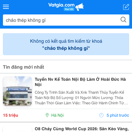
Không có kết quả tìm kiếm từ khoá
"chảo thép không gỉ"
Tin đăng mới nhất
Tuyển Nv Kế Toán Nội Bộ Làm Ở Hoài Đức Hà
Nội
Công Ty Tnhh Sản Xuất Và Xnk Thanh Thủy Tuyển Kế
Toán Nội Bộ Số Lượng: 01 Người Mức Lương: Thỏa
Thuận Thời Gian Làm Việc: Theo Giờ Hành Chính Từ
Thứ 2 Đến Thứ 7. Nội Dung Công Việc: - Làm Hợp Đồng
Mua Bán, Tính Lương Nhân Viên, Hợp...
15 triệu
Hà Nội
5 phút trước
O8 Cháy Cùng World Cup 2026: Săn Kèo Vàng,