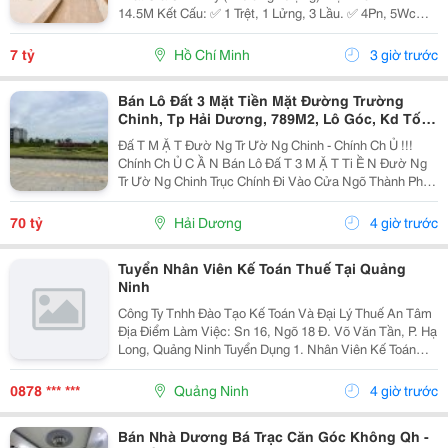
14.5M Kết Cấu: ✅ 1 Trệt, 1 Lửng, 3 Lầu. ✅ 4Pn, 5Wc
(Có Thể Bố Trí 6Pn). ✅ Phòng Thờ, Phòng Giặt, Sân
Thượng. Hẻm Xe Tải, Gần Mặt Tiền, Thuận...
7 tỷ
Hồ Chí Minh
3 giờ trước
Bán Lô Đất 3 Mặt Tiền Mặt Đường Trường
Chinh, Tp Hải Dương, 789M2, Lô Góc, Kd Tốt,
Vị Trí Đẹp
Đấ T M Ặ T Đườ Ng Tr Ườ Ng Chinh - Chính Ch Ủ !!!
Chính Ch Ủ C Ầ N Bán Lô Đấ T 3 M Ặ T Ti Ề N Đườ Ng
Tr Ườ Ng Chinh Trục Chính Đi Vào Cửa Ngõ Thành Ph Ố
H Ả I D Ươ Ng - Di Ệ N Tích 789M2, Lô Góc 3 M Ặ T Ti Ề
N - H Ướ Ng Tây, Nam, B Ắ C - V Ị...
70 tỷ
Hải Dương
4 giờ trước
Tuyển Nhân Viên Kế Toán Thuế Tại Quảng
Ninh
Công Ty Tnhh Đào Tạo Kế Toán Và Đại Lý Thuế An Tâm
Địa Điểm Làm Việc: Sn 16, Ngõ 18 Đ. Võ Văn Tần, P. Hạ
Long, Quảng Ninh Tuyển Dụng 1. Nhân Viên Kế Toán
Thuế : 05 Mô Tả Công Việc: &Bull; Thực Hiện Các Công
Việc Liên Quan Đến Kế Toán Thuế...
0878 *** ***
Quảng Ninh
4 giờ trước
Bán Nhà Dương Bá Trạc Căn Góc Không Qh -