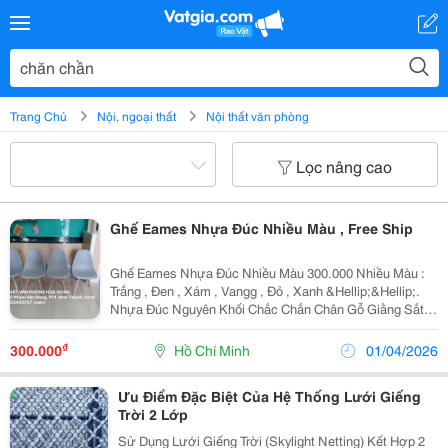
Trang Chủ
Nội, ngoại thất
Nội thất văn phòng
Lọc nâng cao
Ghế Eames Nhựa Đúc Nhiều Màu , Free Ship
Ghế Eames Nhựa Đúc Nhiều Màu 300.000 Nhiều Màu :
Trắng , Đen , Xám , Vangg , Đỏ , Xanh &Hellip;&Hellip;.
Nhựa Đúc Nguyên Khối Chắc Chắn Chân Gỗ Giằng Sắt
Miễn Phí Giao Hàng Các Quận Hcm
&Mdash;&Mdash;&Mdash;&Mdash;&Mdash;&Mdash;&Mda
₫
300.000
Hồ Chí Minh
01/04/2026
Ưu Điểm Đặc Biệt Của Hệ Thống Lưới Giếng
Trời 2 Lớp
Sử Dụng Lưới Giếng Trời (Skylight Netting) Kết Hợp 2