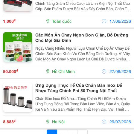
Chỉnh Tăng Giảm Chiều Cao) Là Linh Kiện Nội Thất Cao
Cấp. Sản Phẩm Được Bắt Vào Đáy Chân Bàn, Chân Tủ
Hoặc Máy Móc. Thiết Bị Này Giúp Thay Đổi Chiều Cao
Vật Dụng Một Cách Linh Hoạt Qua Hệ Thống Ren...
₫
1.000
Toàn quốc
17/06/2026
Các Món Ăn Chay Ngon Đơn Giản, Bổ Dưỡng
Cho Mọi Gia Đình
Ngày Càng Nhiều Người Lựa Chọn Chế Độ Ăn Chay Để
Chăm Sóc Sức Khỏe Và Cân Bằng Dinh Dưỡng. Vì Vậy,
Các Món Ăn Chay Ngon Luôn Là Chủ Đề Được Nhiều
Người Quan Tâm Khi Muốn Đổi Vị Cho Bữa Cơm Hằng
Ngày. Từ Những Món Đơn Giản Đến Các Món Chế Biến
₫
50.000
Hồ Chí Minh
27/06/2026
Cầu Kỳ,...
Ứng Dụng Thực Tế Của Chân Bàn Inox Đế
Nhựa Tăng Chỉnh Phi 50 Trong Nội Thất
Chân Bàn Inox Đế Nhựa Tăng Chỉnh Phi 50Mm Được
Ứng Dụng Rộng Rãi Trong Bàn Làm Việc, Bàn Ăn, Quầy
Kệ Và Nhiều Sản Phẩm Nội Thất Hiện Đại. Với Thiết Kế
Chắc Chắn, Chân Tăng Chỉnh Inox Phi 50 Giúp Cân
Bằng Mặt Bàn Trên Nhiều Bề Mặt Khác Nhau. Chân
₫
8.888
Hà Nội
29/07/2026
Bàn...