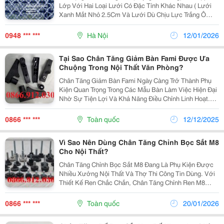
Lớp Với Hai Loại Lưới Có Đặc Tính Khác Nhau ( Lưới
Xanh Mắt Nhỏ 2.5Cm Và Lưới Dù Chịu Lực Trắng Ô
10Cm ) Mang Lại Những Ưu Điểm Đặc Biệt Vượt Trội
Về Cả An Toàn, Chắn Chắn Và Thẩm Mỹ . ✨ Ưu...
0948 *** ***
Hà Nội
12/01/2026
Tại Sao Chân Tăng Giảm Bàn Fami Được Ưa
Chuộng Trong Nội Thất Văn Phòng?
Chân Tăng Giảm Bàn Fami Ngày Càng Trở Thành Phụ
Kiện Quan Trọng Trong Các Mẫu Bàn Làm Việc Hiện Đại
Nhờ Sự Tiện Lợi Và Khả Năng Điều Chỉnh Linh Hoạt.
Với Thiết Kế Chắc Chắn, Chân Tăng Giảm Bàn Fami ,
Chân Điều Chỉnh Độ Cao Bàn Fami Và Chân Tăng
0866 *** ***
Toàn quốc
12/12/2025
Chỉnh...
Vì Sao Nên Dùng Chân Tăng Chỉnh Bọc Sắt M8
Cho Nội Thất?
Chân Tăng Chỉnh Bọc Sắt M8 Đang Là Phụ Kiện Được
Nhiều Xưởng Nội Thất Và Thợ Thi Công Tin Dùng. Với
Thiết Kế Ren Chắc Chắn, Chân Tăng Chỉnh Ren M8
Giúp Điều Chỉnh Độ Cao Linh Hoạt, Phù Hợp Nhiều Bề
Mặt Sàn Khác Nhau. Lớp Bọc Kim Loại Của Chân
0866 *** ***
Toàn quốc
20/01/2026
Tăng...