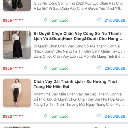
Giúp Nữ Công Sở Tự Tin 2026 Mục Lục Chân Váy Chữ
A Là Gì? Vì Sao Chân Váy Chữ A Được Yêu Thích? 9
Kiểu Chân Váy Chữ A Đẹp Nhất 2026 Cách Chọn Chân
Váy Chữ A Theo Dáng Người Cách Phối Đồ...
0355 *** ***
Toàn quốc
21/05/2026
Bí Quyết Chọn Chân Váy Công Sở Nữ Thanh
Lịch Và &Quot;Hack Dáng&Quot; Cho Nàng Tự
Tin
Bí Quyết Chọn Chân Váy Công Sở Nữ Thanh Lịch Và
"Hack Dáng" Cho Nàng Tự Tin Bên Cạnh Quần Tây Lịch
Lãm, Chiếc Chân Váy Luôn Là Món Đồ Mang Tính Biểu
Tượng Cho Vẻ Đẹp Nữ Tính, Duyên Dáng Của Phái Đẹp
Văn Phòng. Một Chiếc Chân Váy Công Sở Nữ Phù
0355 *** ***
Toàn quốc
23/05/2026
Hợp...
Chân Váy Dài Thanh Lịch - Xu Hướng Thời
Trang Nữ Hiện Đại
Khám Phá Các Mẫu Chân Váy Dài Đẹp, Thanh Lịch Và
Dễ Phối Đồ. Bí Quyết Chọn Chân Váy Dài Phù Hợp Giúp
Nàng Tự Tin, Thời Thượng Mỗi Ngày. Trang Chủ - My
Websites Chân Váy Dài Thanh Lịch &Ndash; Xu Hướng
Thời Trang Nữ Hiện Đại Chân Váy Dài Đang Trở...
0332 *** ***
Toàn quốc
24/05/2026