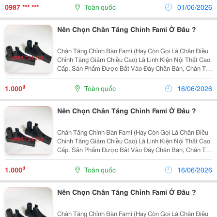
Sách? Hỗ Trợ Riêng Cho Doanh Ng Hiệp: ✔ Dập Logo...
0987 *** ***
Toàn quốc
01/06/2026
Nên Chọn Chân Tăng Chỉnh Fami Ở Đâu ?
Chân Tăng Chỉnh Bàn Fami (Hay Còn Gọi Là Chân Điều
Chỉnh Tăng Giảm Chiều Cao) Là Linh Kiện Nội Thất Cao
Cấp. Sản Phẩm Được Bắt Vào Đáy Chân Bàn, Chân Tủ
Hoặc Máy Móc. Thiết Bị Này Giúp Thay Đổi Chiều Cao
Vật Dụng Một Cách Linh Hoạt Qua Hệ Thống Ren...
₫
1.000
Toàn quốc
16/06/2026
Nên Chọn Chân Tăng Chỉnh Fami Ở Đâu ?
Chân Tăng Chỉnh Bàn Fami (Hay Còn Gọi Là Chân Điều
Chỉnh Tăng Giảm Chiều Cao) Là Linh Kiện Nội Thất Cao
Cấp. Sản Phẩm Được Bắt Vào Đáy Chân Bàn, Chân Tủ
Hoặc Máy Móc. Thiết Bị Này Giúp Thay Đổi Chiều Cao
Vật Dụng Một Cách Linh Hoạt Qua Hệ Thống Ren...
₫
1.000
Toàn quốc
16/06/2026
Nên Chọn Chân Tăng Chỉnh Fami Ở Đâu ?
Chân Tăng Chỉnh Bàn Fami (Hay Còn Gọi Là Chân Điều