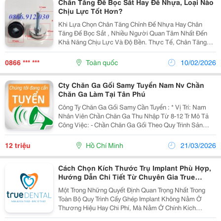
Chân Tăng Đế Bọc Sắt Hay Đế Nhựa, Loại Nào
Chịu Lực Tốt Hơn?
Khi Lựa Chọn Chân Tăng Chỉnh Đế Nhựa Hay Chân
Tăng Đế Bọc Sắt , Nhiều Người Quan Tâm Nhất Đến
Khả Năng Chịu Lực Và Độ Bền. Thực Tế, Chân Tăng
Chỉnh Nhựa Có Ưu Điểm Nhẹ, Giá Thành Thấp, Phù
Hợp Cho Bàn Gia Đình, Kệ Nhỏ. Trong Khi Đó, Chân
0866 *** ***
Toàn quốc
10/02/2026
Tăng Chỉnh...
Cty Chăn Ga Gối Samy Tuyển Nam Nv Chần
Chăn Ga Làm Tại Tân Phú
Công Ty Chăn Ga Gối Samy Cần Tuyển : * Vị Trí: Nam
Nhân Viên Chần Chăn Ga Thu Nhập Từ 8-12 Tr Mô Tả
Công Việc: - Chần Chăn Ga Gối Theo Quy Trình Sản
Xuất - Theo Dõi Đường Chần, Đảm Bảo Chất Lượng
Sản Phẩm - Phối Hợp Với Các Bộ Phận Liên...
12 triệu
Hồ Chí Minh
21/03/2026
Cách Chọn Kích Thước Trụ Implant Phù Hợp,
Hướng Dẫn Chi Tiết Từ Chuyên Gia True
Dental
Một Trong Những Quyết Định Quan Trọng Nhất Trong
Toàn Bộ Quy Trình Cấy Ghép Implant Không Nằm Ở
Thương Hiệu Hay Chi Phí, Mà Nằm Ở Chính Kích
Thước Trụ Implant Được Lựa Chọn. Chọn Đúng Kích