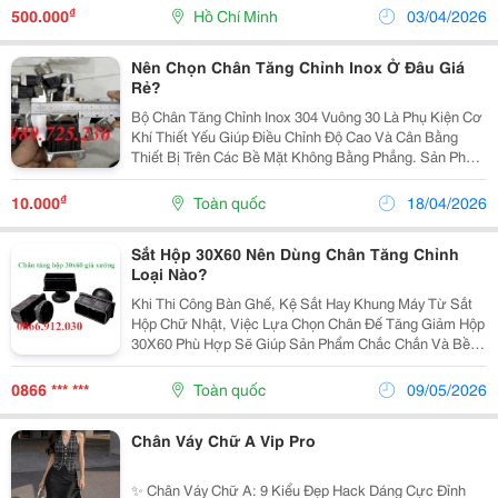
Thước Đồng Nghĩa Với Việc Trụ Tích Hợp Tốt, Chịu
₫
500.000
Hồ Chí Minh
03/04/2026
Lực Ổn Định...
Nên Chọn Chân Tăng Chỉnh Inox Ở Đâu Giá
Rẻ?
Bộ Chân Tăng Chỉnh Inox 304 Vuông 30 Là Phụ Kiện Cơ
Khí Thiết Yếu Giúp Điều Chỉnh Độ Cao Và Cân Bằng
Thiết Bị Trên Các Bề Mặt Không Bằng Phẳng. Sản Phẩm
Đặc Biệt Được Ưa Chuộng Nhờ Chất Liệu Inox 304 Bền
Bỉ, Chống Gỉ Sét Và Khả Năng Chịu Tải Trọng...
₫
10.000
Toàn quốc
18/04/2026
Sắt Hộp 30X60 Nên Dùng Chân Tăng Chỉnh
Loại Nào?
Khi Thi Công Bàn Ghế, Kệ Sắt Hay Khung Máy Từ Sắt
Hộp Chữ Nhật, Việc Lựa Chọn Chân Đế Tăng Giảm Hộp
30X60 Phù Hợp Sẽ Giúp Sản Phẩm Chắc Chắn Và Bền
Hơn. Hiện Nay, Dòng Chân Tăng Chỉnh 30X60 Được
Nhiều Xưởng Cơ Khí Ưu Tiên Nhờ Khả Năng Cân Bằng
0866 *** ***
Toàn quốc
09/05/2026
Tốt...
Chân Váy Chữ A Vip Pro
✨ Chân Váy Chữ A: 9 Kiểu Đẹp Hack Dáng Cực Đỉnh