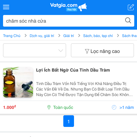
Trang Chủ
Dịch vụ, giải trí
Giải trí
Sách, báo, tạp chí
Sách th
Lọc nâng cao
Lợi Ích Bất Ngờ Của Tinh Dầu Tràm
Tinh Dầu Tràm Vốn Nổi Tiếng Với Khả Năng Điều Trị
Các Vấn Đề Về Da. Nhưng Bạn Có Biết Loại Tinh Dầu
Này Còn Có Thể Được Tận Dụng Để Chăm Sóc Không
Gian Sống Quanh Bạn? Cùng Az Clear Tìm Hiểu Các Lợi
Ích Của Tinh Dầu Tràm Trong Chăm Sóc Nhà Cửa Qua...
₫
1.000
Toàn quốc
>1 năm
1