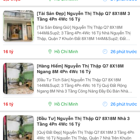
Nghệ...
[Tài Sản Đẹp] Nguyễn Thị Thập Q7 8X18M 3
Tầng 4Pn 4Wc 16 Tỷ
[Tài Sản Đáng Giữ] Nguyễn Thị Thập Q7 8X18M
144M&Sup2; 3 Tầng 4Pn 4Wc 16 Tỷ Nhà Nguyễn Thị
Thập, Quận 7 Khuôn Đất 8X18M 144M&Sup2; Đất
Ngang 8M Nhà 3 Tầng 4 Phòng Ngủ &Ndash; 4 Toilet.
Thông Số 8X18M 144M&Sup2; Ngang 8M 3 Tầng 4Pn
16 tỷ
Hồ Chí Minh
26 phút trước
4Wc. Điểm Đáng...
[Hàng Hiếm] Nguyễn Thị Thập Q7 8X18M
Ngang 8M 4Pn 4Wc 16 Tỷ
[Đầu Tư Tích Sản] Nguyễn Thị Thập Q7 8X18M
144M&Sup2; 3 Tầng 4Pn 4Wc 16 Tỷ Quỹ Đất Rộng
Ngang 8M Nhà 3 Tầng Công Năng Đầy Đủ Bán Nhà
Nguyễn Thị Thập, Quận 7 Khuôn Đất 8X18M, Tổng Diện
Tích 144M&Sup2; Ngang 8M Kết Cấu 3 Tầng 4 Phòng
16 tỷ
Hồ Chí Minh
26 phút trước
Ngủ &Ndash; 4...
[Đầu Tư] Nguyễn Thị Thập Q7 8X18M Nhà 3
Tầng 4Pn 4Wc 16 Tỷ
[Quỹ Đất Đẹp] Nguyễn Thị Thập Q7 8X18M 3 Tầng 4Pn
4Wc 16 Tỷ Nguyễn Thị Thập, Quận 7 Nhà Trên Khuôn