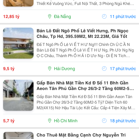
Thiết Kế Vuông Vức, Full Nội Thất, 3 Phòng Ngủ Khép
Kín Và Công Năng Đầy Đủ. Mặt Tiền Đường Rộng
10,5M, Khu Vực Đông Dân Cư, Hoạt Động Kinh Doanh
12,85 tỷ
Đà Nẵng
11 phút trước
Sầm...
Bán Lô Đất Ngõ Phố Lê Viết Hưng, Ph Ngọc
Châu, Tp Hd, 395.59M2, Mt 22.23M, Giá Tốt
Đấ T Ngõ Ph Ố Lê Vi Ế T H Ư Ng!!! Chính Ch Ủ C Ầ N
Bán Lô Đấ T Ngõ Ph Ố Lê Vi Ế T H Ư Ng, Ph Ườ Ng Ng
Ọ C Châu, Thành Ph Ố H Ả I D Ươ Ng - Di Ệ N Tích
395.59M2, M Ặ T Ti Ề N 22.23M - H Ướ Ng Nam - V Ị Trí
Đẹ P, Cách 1 Nhà Là Ra M Ặ T Ph Ố -...
9,5 tỷ
Hải Dương
17 phút trước
Gấp Bán Nhà Mặt Tiền Kd Đ Số 11 Bhh Gần
Aeon Tân Phú Gần Chợ 26/3-2 Tầng 60M2-5
Tỷ7
Gấp Bán Nhà Mặt Tiền Kd Đ Số 11 Bhh Gần Aeon Tân
Phú Gần Chợ 26/3-2 Tầng 60M2-5 Tỷ7 Diện Tích 60
M2(4X15) Nở Hậu Tài Lộc Kết Cấu: Cấp 4 Tiện Xây Mới
Khu Vực Xây Cao Tầng Ở Hoặc Cho Thuê Có Dòng Tiền
Vị Trí Tuyệt Đẹp Gần Chợ 26/3 Ngay Kênh Tham...
5,7 tỷ
Hồ Chí Minh
18 phút trước
Cho Thuê Mặt Bằng Cạnh Chợ Nguyễn Tri