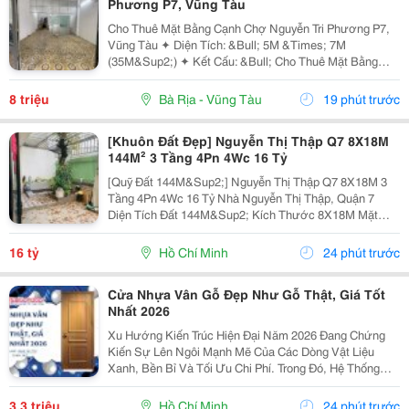
Phương P7, Vũng Tàu
Cho Thuê Mặt Bằng Cạnh Chợ Nguyễn Tri Phương P7,
Vũng Tàu ✦ Diện Tích: &Bull; 5M &Times; 7M
(35M&Sup2;) ✦ Kết Cấu: &Bull; Cho Thuê Mặt Bằng
Tầng Trệt &Bull; Lối Đi Chung Với Chủ Nhà &Bull;
Không Ở Lại Qua Đêm ✦ Nội Thất: &Bull; Bàn Giao
8 triệu
Bà Rịa - Vũng Tàu
19 phút trước
Mặt...
[Khuôn Đất Đẹp] Nguyễn Thị Thập Q7 8X18M
144M² 3 Tầng 4Pn 4Wc 16 Tỷ
[Quỹ Đất 144M&Sup2;] Nguyễn Thị Thập Q7 8X18M 3
Tầng 4Pn 4Wc 16 Tỷ Nhà Nguyễn Thị Thập, Quận 7
Diện Tích Đất 144M&Sup2; Kích Thước 8X18M Mặt
Ngang 8M Kết Cấu 3 Tầng 4 Phòng Ngủ &Ndash; 4
Toilet. Thông Tin Nhanh 8X18M 144M&Sup2; Đất Ngang
16 tỷ
Hồ Chí Minh
24 phút trước
8M 3...
Cửa Nhựa Vân Gỗ Đẹp Như Gỗ Thật, Giá Tốt
Nhất 2026
Xu Hướng Kiến Trúc Hiện Đại Năm 2026 Đang Chứng
Kiến Sự Lên Ngôi Mạnh Mẽ Của Các Dòng Vật Liệu
Xanh, Bền Bỉ Và Tối Ưu Chi Phí. Trong Đó, Hệ Thống
Cửa Nhựa Vân Gỗ Chính Là Sự Lựa Chọn Hàng Đầu Để
Thay Thế Cửa Gỗ Tự Nhiên Truyền Thống. Với Công
3,3 triệu
Hồ Chí Minh
24 phút trước