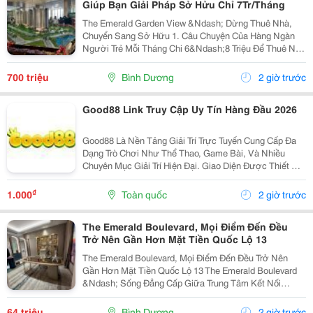
Giúp Bạn Giải Pháp Sở Hửu Chỉ 7Tr/Tháng
The Emerald Garden View &Ndash; Dừng Thuê Nhà,
Chuyển Sang Sở Hữu 1. Câu Chuyện Của Hàng Ngàn
Người Trẻ Mỗi Tháng Chi 6&Ndash;8 Triệu Để Thuê Nhà
Nhưng Tài Sản Vẫn Là Con Số 0. Emerald Garden View
Mang Đến Giải Pháp Giúp Bạn Chuyển Tiền Thuê Nhà...
700 triệu
Bình Dương
2 giờ trước
Good88 Link Truy Cập Uy Tín Hàng Đầu 2026
Good88 Là Nền Tảng Giải Trí Trực Tuyến Cung Cấp Đa
Dạng Trò Chơi Như Thể Thao, Game Bài, Và Nhiều
Chuyên Mục Giải Trí Hiện Đại. Giao Diện Được Thiết Kế
Trực Quan, Thân Thiện Với Người Dùng Trên Cả Điện
Thoại Và Máy Tính. Hệ Thống Bảo Mật Hiện Đại...
₫
1.000
Toàn quốc
2 giờ trước
The Emerald Boulevard, Mọi Điểm Đến Đều
Trở Nên Gần Hơn Mặt Tiền Quốc Lộ 13
The Emerald Boulevard, Mọi Điểm Đến Đều Trở Nên
Gần Hơn Mặt Tiền Quốc Lộ 13 The Emerald Boulevard
&Ndash; Sống Đẳng Cấp Giữa Trung Tâm Kết Nối
Tp.hcm Bạn Đang Tìm Một Căn Hộ Vừa Để Ở, Vừa Có
Tiềm Năng Đầu Tư Mạnh? The Emerald Boulevard
64 triệu
Bình Dương
2 giờ trước