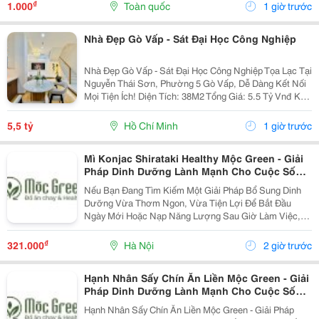
Động Theo Các Tiêu Chuẩn Áp Dụng Trong Lĩnh...
₫
1.000
Toàn quốc
1 giờ trước
Nhà Đẹp Gò Vấp - Sát Đại Học Công Nghiệp
Nhà Đẹp Gò Vấp - Sát Đại Học Công Nghiệp Tọa Lạc Tại
Nguyễn Thái Sơn, Phường 5 Gò Vấp, Dễ Dàng Kết Nối
Mọi Tiện Ích! Diện Tích: 38M2 Tổng Giá: 5.5 Tỷ Vnđ Kết
Cấu: Nhà 1 Trệt 2 Lầu Kiên Cố, 3Pn, 3Wc, Ban Công,
Sân Thượng Thoáng Mát, Sẵn Sàng Dọn...
5,5 tỷ
Hồ Chí Minh
1 giờ trước
Mì Konjac Shirataki Healthy Mộc Green - Giải
Pháp Dinh Dưỡng Lành Mạnh Cho Cuộc Sống
Hiện Đại
Nếu Bạn Đang Tìm Kiếm Một Giải Pháp Bổ Sung Dinh
Dưỡng Vừa Thơm Ngon, Vừa Tiện Lợi Để Bắt Đầu
Ngày Mới Hoặc Nạp Năng Lượng Sau Giờ Làm Việc,
Thì Mì Konjac Shirataki Healthy Mộc Green Chính Là
Lựa Chọn Hoàn Hảo. Vì Sao Nên Lựa Chọn Mì Konjac...
₫
321.000
Hà Nội
2 giờ trước
Hạnh Nhân Sấy Chín Ăn Liền Mộc Green - Giải
Pháp Dinh Dưỡng Lành Mạnh Cho Cuộc Sống
Hiện Đại
Hạnh Nhân Sấy Chín Ăn Liền Mộc Green - Giải Pháp