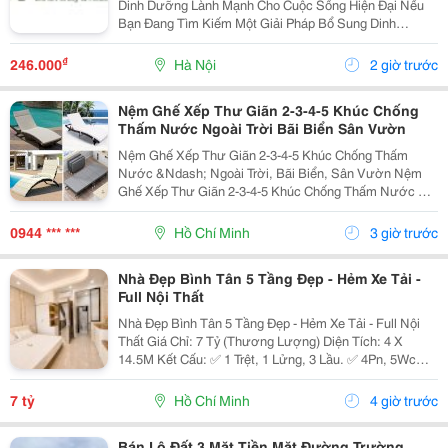
Dinh Dưỡng Lành Mạnh Cho Cuộc Sống Hiện Đại Nếu
Bạn Đang Tìm Kiếm Một Giải Pháp Bổ Sung Dinh
Dưỡng Vừa Thơm Ngon, Vừa Tiện Lợi Để Bắt Đầu
Ngày Mới Hoặc Nạp Năng Lượng Sau Giờ Làm Việc,
₫
246.000
Hà Nội
2 giờ trước
Thì Hạnh Nhân...
Nệm Ghế Xếp Thư Giãn 2-3-4-5 Khúc Chống
Thấm Nước Ngoài Trời Bãi Biển Sân Vườn
Nệm Ghế Xếp Thư Giãn 2-3-4-5 Khúc Chống Thấm
Nước &Ndash; Ngoài Trời, Bãi Biển, Sân Vườn Nệm
Ghế Xếp Thư Giãn 2-3-4-5 Khúc Chống Thấm Nước Có
Nhiều Mẫu, Kích Thước, Màu Sắc Và Chất Liệu Phù
Hợp Nhu Cầu Lựa Chọn. Sản Phẩm Hoàn Thiện Tỉ Mỉ,
0944 *** ***
Hồ Chí Minh
3 giờ trước
Bền Đẹp,...
Nhà Đẹp Bình Tân 5 Tầng Đẹp - Hẻm Xe Tải -
Full Nội Thất
Nhà Đẹp Bình Tân 5 Tầng Đẹp - Hẻm Xe Tải - Full Nội
Thất Giá Chỉ: 7 Tỷ (Thương Lượng) Diện Tích: 4 X
14.5M Kết Cấu: ✅ 1 Trệt, 1 Lửng, 3 Lầu. ✅ 4Pn, 5Wc
(Có Thể Bố Trí 6Pn). ✅ Phòng Thờ, Phòng Giặt, Sân
Thượng. Hẻm Xe Tải, Gần Mặt Tiền, Thuận...
7 tỷ
Hồ Chí Minh
4 giờ trước
Bán Lô Đất 3 Mặt Tiền Mặt Đường Trường