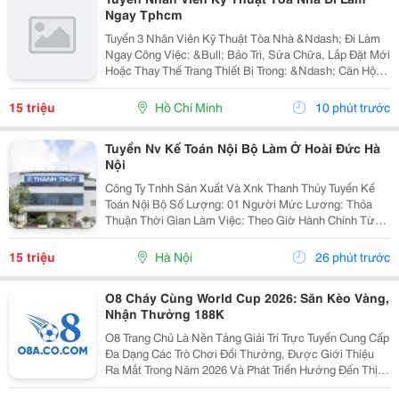
Ngay Tphcm
Tuyển 3 Nhân Viên Kỹ Thuật Tòa Nhà &Ndash; Đi Làm
Ngay Công Việc: &Bull; Bảo Trì, Sửa Chữa, Lắp Đặt Mới
Hoặc Thay Thế Trang Thiết Bị Trong: &Ndash; Căn Hộ
Dịch Vụ &Ndash; Nhà Trọ, Chung Cư Mini &Bull; Kiểm
Tra Và Xử Lý Sự Cố Phát Sinh...
15 triệu
Hồ Chí Minh
10 phút trước
Tuyển Nv Kế Toán Nội Bộ Làm Ở Hoài Đức Hà
Nội
Công Ty Tnhh Sản Xuất Và Xnk Thanh Thủy Tuyển Kế
Toán Nội Bộ Số Lượng: 01 Người Mức Lương: Thỏa
Thuận Thời Gian Làm Việc: Theo Giờ Hành Chính Từ
Thứ 2 Đến Thứ 7. Nội Dung Công Việc: - Làm Hợp Đồng
Mua Bán, Tính Lương Nhân Viên, Hợp...
15 triệu
Hà Nội
26 phút trước
O8 Cháy Cùng World Cup 2026: Săn Kèo Vàng,
Nhận Thưởng 188K
O8 Trang Chủ Là Nền Tảng Giải Trí Trực Tuyến Cung Cấp
Đa Dạng Các Trò Chơi Đổi Thưởng, Được Giới Thiệu
Ra Mắt Trong Năm 2026 Và Phát Triển Hướng Đến Thị
Trường Châu Á. Theo Thông Tin Từ Nền Tảng, O8 Hoạt