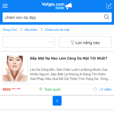
Trang Chủ
Mỹ phẩm
Chăm sóc da mặt
Lọc nâng cao
Đắp Mặt Nạ Nào Làm Căng Da Mặt Tốt Nhất?
Làn Da Căng Mịn, Săn Chắc Luôn Là Mong Muốn Của
Nhiều Người, Đặc Biệt Là Những Ai Đang Tìm Kiếm
Giải Pháp Hiệu Quả Để Cải Thiện Tình Trạng Da. Trong
Số Các Phương Pháp Chăm Sóc Da, Đắp Mặt Nạ Là
Một Trong Những Lựa Chọn Phổ Biến Và Hiệu Quả
0933 *** ***
Toàn quốc
>1 năm
Nhất. Vậy...
1