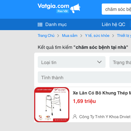
Danh mục
Liên hệ QC
Trang Chủ
Mua sắm
Y tế, sức khỏe
Thiết bị 
Kết quả tìm kiếm
"chăm sóc bệnh tại nhà"
Xe Lăn Có Bô Khung Thép
1,69 triệu
Công Ty Tnhh Y Khoa Drviet
Kp1, Phường Tân Thới Hiệp, T