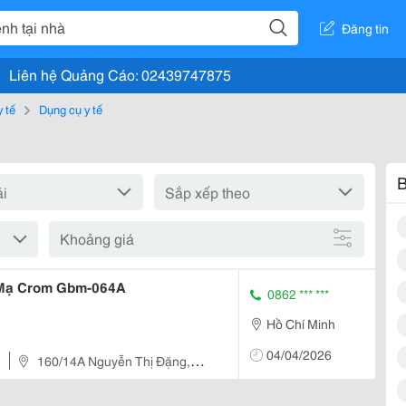
Đăng tin
Liên hệ Quảng Cáo: 02439747875
y tế
Dụng cụ y tế
B
Khoảng giá
 Mạ Crom Gbm-064A
0862 *** ***
Hồ Chí Minh
04/04/2026
160/14A Nguyễn Thị Đặng,
p.hcm