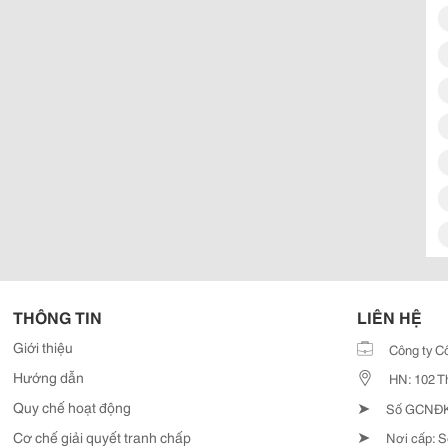
THÔNG TIN
LIÊN HỆ
Giới thiệu
Công ty C
Hướng dẫn
HN: 102 T
➤
Quy chế hoạt động
Số GCNĐKD
➤
Cơ chế giải quyết tranh chấp
Nơi cấp: S