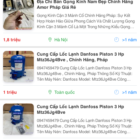
Địa Chỉ Bán Gọng Kính Nam Đẹp Chính Hãng
Amor Pháp Giá Rẻ
Gọng Kính Cận 3 Mảnh Cổ Chính Hãng Pháp: Sự Kết
Hợp Hoàn Hảo Giữa Phong Cách Và Chất Lượng Gọng
Kính Cận 3 Mảnh Cổ Là Một Trong Những Kiểu Gọng
Kính Phổ Biến Nhất Trên Thị Trường Hiện Nay. Với Thiết
Kế Cổ Điển Và Thanh Lịch, Gọng Kính Này Phù Hợp...
1,8 triệu
Hà Nội
>1 năm
Cung Cấp Lốc Lạnh Danfoss Piston 3 Hp
Mtz36Jg4Bve , Chính Hãng, Pháp
0947459479 Cung Cấp Lốc Lạnh Danfoss Piston 3 Hp
Mtz36Jg4Bve , Chính Hãng, Pháp Thông Số Kỹ Thuật:
Tên Máy Nén: Danfoss Model: Mtz36Jg4Bve Công
Suất: 3Hp ( 3 Ngựa) Gas: R404/R407 Điện Áp:
380V/50Hz Ngoài Ra...
1 triệu
Toàn quốc
>1 năm
Cung Cấp Lốc Lạnh Danfoss Piston 3 Hp
Mtz36Jg4Bve
0947459479 Cung Cấp Lốc Lạnh Danfoss Piston 3 Hp
Mtz36Jg4Bve , Chính Hãng, Pháp Thông Số Kỹ Thuật:
Tên Máy Nén: Danfoss Model: Mtz36Jg4Bve Công
Suất: 3Hp ( 3 Ngựa) Gas: R404/R407 Điện Áp: