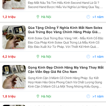
Đẹp Mắt Nâu Trà Tìm Hiểu Kính Second Hand Là Gì ?
Second Hand Được Hiểu Vui Nghĩa Là Hàng Qua Tay,
Chính Xác Hơn Thì Đó Là Những Mặt Hàng Đã Được
Sử Dụng Sau Đó Bán Lại Cho Người Tiêu Dùng Tiếp...
1,2 triệu
Hà Nội
>1 năm
Qùa Tặng Chồng Ý Nghĩa Kính Mắt Nam Solex
Quả Trứng Bọc Vàng Chính Hãng Pháp Giá
Chỉ 4,2Tr
Kính Solex Quả Trứng Bọc Vàng 14K - Mẫu Kính Cổ Độc
Đáo Của Pháp Kính Solex Quả Trứng Là Mẫu Kính Cổ
Độc Đáo Xuất Xứ Từ Pháp. Với Thiết Kế Hình Quả
Trứng Tinh Tế, Kết Hợp Chất Liệu Vàng 14K, Đây Là
Món Phụ Kiện Xưa Đáng Sưu Tầm Của Các Tín Đồ
4,2 triệu
Hà Nội
>1 năm
Thời...
Gọng Kính Đẹp Chính Hãng Mạ Vàng Thay Mắt
Cận Viễn Đẹp Giá Rẻ Cho Nam
Gọng Kính Cận 3 Mảnh Cổ Chính Hãng Pháp: Sự Kết
Hợp Hoàn Hảo Giữa Phong Cách Và Chất Lượng Gọng
Kính Cận 3 Mảnh Cổ Là Một Trong Những Kiểu Gọng
Kính Phổ Biến Nhất Trên Thị Trường Hiện Nay. Với Thiết
Kế Cổ Điển Và Thanh Lịch, Gọng Kính Này Phù Hợp...
1,8 triệu
Hà Nội
>1 năm