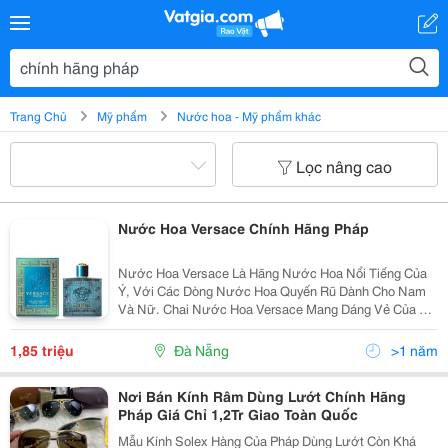
Trang Chủ
Mỹ phẩm
Nước hoa - Mỹ phẩm khác
Lọc nâng cao
Nước Hoa Versace Chính Hãng Pháp
Nước Hoa Versace Là Hãng Nước Hoa Nổi Tiếng Của
Ý, Với Các Dòng Nước Hoa Quyến Rũ Dành Cho Nam
Và Nữ. Chai Nước Hoa Versace Mang Dáng Vẻ Của Sự
Mạnh Mẽ, Pha Một Chút Cổ Điển Tạo Nên Dấu Ấn Riêng
Trên Thị Trường Nước Hoa. 1. Thương Hiệu Nước
1,85 triệu
Đà Nẵng
>1 năm
Hoa...
Nơi Bán Kính Râm Dùng Lướt Chính Hãng
Pháp Giá Chỉ 1,2Tr Giao Toàn Quốc
Mẫu Kính Solex Hàng Của Pháp Dùng Lướt Còn Khá