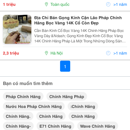
380V/50Hz Ngoài Ra...
1 triệu
Toàn quốc
>1 năm
Địa Chỉ Bán Gọng Kính Cận Lão Pháp Chính
Hãng Bọc Vàng 14K Cổ Còn Đẹp
Cần Bán Kính Cổ Bọc Vàng 14K Chính Hãng Pháp Bọc
Vàng Dày &Ndash; Gọng Kính Đẹp Kính Cổ Bọc Vàng
14K Chính Hãng Pháp Là Một Trong Những Dòng Sản
Phẩm Kính Mắt Đẳng Cấp Được Ưa Chuộng Hiện Nay.
Với Thiết Kế Tinh Tế, Sang Trọng Và Chất Liệu Cao
2,3 triệu
Hà Nội
>1 năm
Cấp,...
1
Bạn có muốn tìm thêm
Pháp Chính Hãng
Chính Hãng Pháp
Nước Hoa Pháp Chính Hãng
:chính Hãng
Chính Hãng.
Chính Hãng
Chính Hãng
Chính Hãng-
E71 Chính Hãng
Wave Chính Hãng