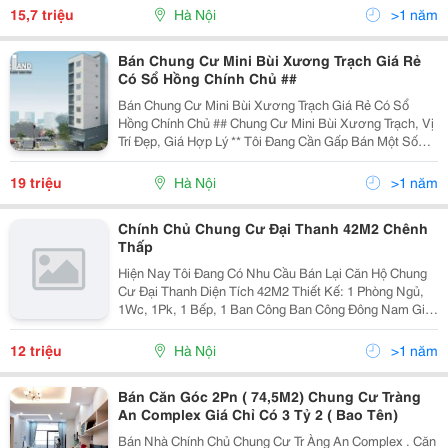
Chính Chủ Cần Bán Căn Hộ Cc Xa La Ct6 . Diện Tí
15,7 triệu
Hà Nội
>1 năm
Bán Chung Cư Mini Bùi Xương Trạch Giá Rẻ
Có Sổ Hồng Chính Chủ ##
Bán Chung Cư Mini Bùi Xương Trạch Giá Rẻ Có Sổ
Hồng Chính Chủ ## Chung Cư Mini Bùi Xương Trạch, Vị
Trí Đẹp, Giá Hợp Lý ** Tôi Đang Cần Gấp Bán Một Số
Căn Hộ Mini Ở Bùi Xương Trạch - Thanh Xuân Giá Rẻ,
Có Thể Thương Lượng Nếu Khách Hàng Có Nhu Cầu
19 triệu
Hà Nội
>1 năm
Mua
Chính Chủ Chung Cư Đại Thanh 42M2 Chênh
Thấp
Hiện Nay Tôi Đang Có Nhu Cầu Bán Lại Căn Hộ Chung
Cư Đại Thanh Diện Tích 42M2 Thiết Kế: 1 Phòng Ngủ,
1Wc, 1Pk, 1 Bếp, 1 Ban Công Ban Công Đông Nam Giá
Gốc 12Tr/M2 Chênh Thấp Nhất Nhận Nhà: 10/ 2013 Liên
Hệ: 0977 328 900
12 triệu
Hà Nội
>1 năm
Bán Căn Góc 2Pn ( 74,5M2) Chung Cư Tràng
An Complex Giá Chỉ Có 3 Tỷ 2 ( Bao Tên)
Bán Nhà Chính Chủ Chung Cư Tr Àng An Complex . Căn