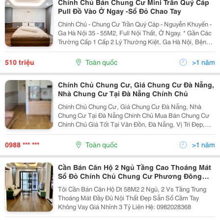
Chính Chủ Bán Chung Cư Mini Trần Quý Cáp
Pull Đồ Vào Ở Ngay -Sổ Đỏ Chao Tay
Chính Chủ - Chung Cư Trần Quý Cáp - Nguyễn Khuyến -
Ga Hà Nội 35 - 55M2, Full Nội Thất, Ở Ngay. * Gần Các
Trường Cấp 1 Cấp 2 Lý Thường Kiệt, Ga Hà Nội, Bệnh
Viện Da Liễu, Hồ Văn Chương. * Vị Trí Chung Cư: Trung
Tâm Quận, Gần Các Tuyến Đường Lớn: Văn...
510 triệu
Toàn quốc
>1 năm
Chính Chủ Chung Cư, Giá Chung Cư Đà Nẵng,
Nhà Chung Cư Tại Đà Nẵng Chính Chủ
Chính Chủ Chung Cư, Giá Chung Cư Đà Nẵng, Nhà
Chung Cư Tại Đà Nẵng Chính Chủ Mua Bán Chung Cư
Chính Chủ Giá Tốt Tại Vân Đồn, Đà Nẵng, Vị Trí Đẹp,
Gần Biển Chính Chủ Cần Bán Chung Cư A2-705
Vicoland Vân Đồn, P. Nại Hiên Q.sơn Trà, Đà
0988 *** ***
Toàn quốc
>1 năm
Nẵng,Hướng...
Cần Bán Căn Hộ 2 Ngủ Tầng Cao Thoáng Mát
Sổ Đỏ Chính Chủ Chung Cư Phương Đông
Green Park
Tôi Cần Bán Căn Hộ Dt 58M2 2 Ngủ, 2 Vs Tầng Trung
Thoáng Mát Đầy Đủ Nội Thất Đẹp Sẵn Sổ Cầm Tay
Không Vay Giá Nhỉnh 3 Tỷ Liên Hệ: 0982028368