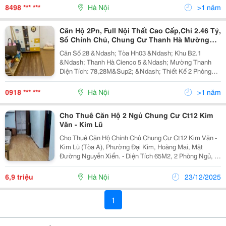
8498 *** ***
Hà Nội
>1 năm
Căn Hộ 2Pn, Full Nội Thất Cao Cấp,Chỉ 2.46 Tỷ,
Sổ Chính Chủ, Chung Cư Thanh Hà Mường
Thanh
Căn Số 28 &Ndash; Tòa Hh03 &Ndash; Khu B2.1
&Ndash; Thanh Hà Cienco 5 &Ndash; Mường Thanh
Diện Tích: 78,28M&Sup2; &Ndash; Thiết Kế 2 Phòng
Ngủ , 2 Vệ Sinh , Ban Công Cực Thoáng Giá Bán: 2 Tỷ
460 Triệu &Ndash; Bao Sang Tên Pháp Lý: Hợp Đồng
0918 *** ***
Hà Nội
>1 năm
Mua...
Cho Thuê Căn Hộ 2 Ngủ Chung Cư Ct12 Kim
Văn - Kim Lũ
Cho Thuê Căn Hộ Chính Chủ Chung Cư Ct12 Kim Văn -
Kim Lũ (Tòa A), Phường Đại Kim, Hoàng Mai, Mặt
Đường Nguyễn Xiển. - Diện Tích 65M2, 2 Phòng Ngủ, 2
Vệ Sinh - Nội Thất: Có Giường Tủ, Bàn Ghế, Nóng Lạnh
- Điện Nước Giá Nhà Nước - Giá Cho Thuê:...
6,9 triệu
Hà Nội
23/12/2025
1