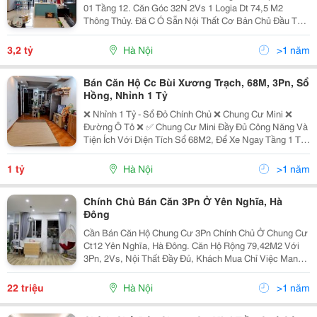
01 Tầng 12. Căn Góc 32N 2Vs 1 Logia Dt 74,5 M2
Thông Thủy. Đã C Ó Sẵn Nội Thất Cơ Bản Chủ Đầu Tư .
Giá 3 Tỷ 2 Bao Thuế Phí Chuyển Nhượng. Ai Có Nhu
Cầu Xin Liên Hệ: 0978837119 ( Em Kiên)
3,2 tỷ
Hà Nội
>1 năm
Bán Căn Hộ Cc Bùi Xương Trạch, 68M, 3Pn, Sổ
Hồng, Nhỉnh 1 Tỷ
❌ Nhỉnh 1 Tỷ - Sổ Đỏ Chính Chủ ❌ Chung Cư Mini ❌
Đường Ô Tô ❌ ✅ Chung Cư Mini Đầy Đủ Công Năng Và
Tiện Ích Với Diện Tích Sổ 68M2, Để Xe Ngay Tầng 1 Toà
Nhà, Chủ Bán Tặng Lại Toàn Bộ Nội Thất, Khách Mua
Chỉ Việc Xách Đồ Ở Luôn. ✅ Đường Vào Nhà Ô Tô...
1 tỷ
Hà Nội
>1 năm
Chính Chủ Bán Căn 3Pn Ở Yên Nghĩa, Hà
Đông
Cần Bán Căn Hộ Chung Cư 3Pn Chính Chủ Ở Chung Cư
Ct12 Yên Nghĩa, Hà Đông. Căn Hộ Rộng 79,42M2 Với
3Pn, 2Vs, Nội Thất Đầy Đủ, Khách Mua Chỉ Việc Mang
Quần Áo Đến Ở. Ảnh Thật Căn Hộ, Căn Hộ Hiện Tôi Vẫn
Đang Ở Đây, Xem Nhà Tầm 8H Tối Ngày Thường,
22 triệu
Hà Nội
>1 năm
Còn...