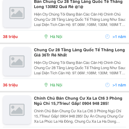
Bán Chung Cư 28 Tầng Làng Quốc Tế Thăng
Long 130M2 Quá Rẻ @!@
Hiện Cty Chúng Tôi Đang Bán Các Căn Hộ Chính Chủ
Chung Cư 28 Tầng Làng Quốc Tế Thăng Long Như Sau:
Loại Diện Tích Căn Hộ: 97.06M ;108M; 130M; 169M Tòa
Tháp Đông 1) Căn 2507, Diện Tích = 97M2, Hướng Tb.
Giá Bán: 34Tr/M2 2) Căn 1005, Diện Tích 130M
38 triệu
Hà Nội
>1 năm
Chung Cư 28 Tầng Làng Quốc Tế Thăng Long
Giá 36Tr Rẻ Nhất
Hiện Cty Chúng Tôi Đang Bán Các Căn Hộ Chính Chủ
Chung Cư 28 Tầng Làng Quốc Tế Thăng Long Như Sau:
Loại Diện Tích Căn Hộ: 97.06M ;108M; 130M; 169M Tòa
Tháp Đông 1) Căn 1, Diện Tích 169M2, Tầng Trung, Ban
Công Tn,Tb,Đb Nhìn Ra Hồ Nghĩa Tân. Giá Bá
36 triệu
Hà Nội
>1 năm
Chính Chủ Bán Chung Cư Xa La Ct6 3 Phòng
Ngủ Chỉ 15,7Trieu! Gấp! 0904 948 285!
Chính Chủ Bán Chung Cư Xa La Ct6 3 Phòng Ngủ Chỉ
15,7Trieu! Gấp! 0904 948 285! Dự Án Chung Chung Cư
Xa La Phúc La Hà Đông, Chung Cu Xa La Ha Dong
Chính Chủ , Chung Cư Xa La Phúc La Hà Đông. Bán Cc