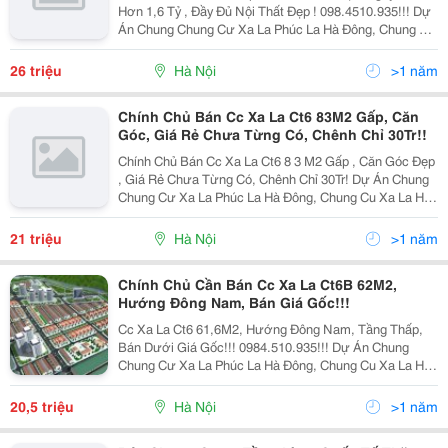
Hơn 1,6 Tỷ , Đầy Đủ Nội Thất Đẹp ! 098.4510.935!!! Dự
Án Chung Chung Cư Xa La Phúc La Hà Đông, Chung Cu
Xa La Ha Dong Chính Chủ , Chung Cư Xa La Phúc La Hà
Đông. Bán Cc Xala Ở Luôn, Chung Cu Xa La Ha
26 triệu
Hà Nội
>1 năm
Chính Chủ Bán Cc Xa La Ct6 83M2 Gấp, Căn
Góc, Giá Rẻ Chưa Từng Có, Chênh Chỉ 30Tr!!
Chính Chủ Bán Cc Xa La Ct6 8 3 M2 Gấp , Căn Góc Đẹp
, Giá Rẻ Chưa Từng Có, Chênh Chỉ 30Tr! Dự Án Chung
Chung Cư Xa La Phúc La Hà Đông, Chung Cu Xa La Ha
Dong Chính Chủ , Chung Cư Xa La Phúc La Hà Đông.
Bán Cc Xala Ở Luôn, Chung Cu Xa La Ha Dong
21 triệu
Hà Nội
>1 năm
Chính Chủ Cần Bán Cc Xa La Ct6B 62M2,
Hướng Đông Nam, Bán Giá Gốc!!!
Cc Xa La Ct6 61,6M2, Hướng Đông Nam, Tầng Thấp,
Bán Dưới Giá Gốc!!! 0984.510.935!!! Dự Án Chung
Chung Cư Xa La Phúc La Hà Đông, Chung Cu Xa La Ha
Dong Chính Chủ , Chung Cư Xa La Phúc La Hà Đông.
Bán Cc Xala Ở Luôn, Chung Cu Xa La Ha Dong Chính
20,5 triệu
Hà Nội
>1 năm
Chủ