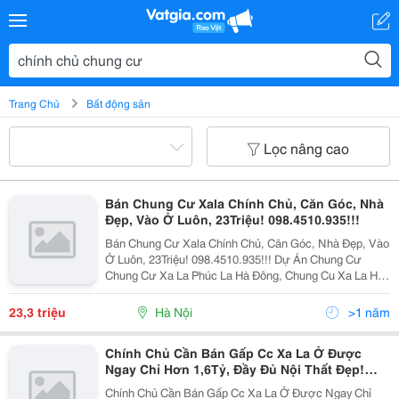
Trang Chủ
Bất động sản
Lọc nâng cao
Bán Chung Cư Xala Chính Chủ, Căn Góc, Nhà
Đẹp, Vào Ở Luôn, 23Triệu! 098.4510.935!!!
Bán Chung Cư Xala Chính Chủ, Căn Góc, Nhà Đẹp, Vào
Ở Luôn, 23Triệu! 098.4510.935!!! Dự Án Chung Cư
Chung Cư Xa La Phúc La Hà Đông, Chung Cu Xa La Ha
Dong Chính Chủ , Chung Cư Xa La Phúc La Hà Đông.
Bán Cc Bán Chung Cư Xa La Hà Đông, Du An Chung Cu
23,3 triệu
Hà Nội
>1 năm
Chính Chủ Cần Bán Gấp Cc Xa La Ở Được
Ngay Chỉ Hơn 1,6Tỷ, Đầy Đủ Nội Thất Đẹp!
098.4510.935!!!
Chính Chủ Cần Bán Gấp Cc Xa La Ở Được Ngay Chỉ