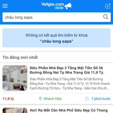
Không có kết quả tìm kiếm từ khoá
"châu long sapa"
Tin đăng mới nhất
Siêu Phẩm Nhà Đẹp 3 Tầng Mặt Tiền Số 56
Đường Đồng Nai Tp Nha Trang Giá 11,9 Tỷ.
Siêu Phẩm Nhà Đẹp 3 Tầng Mặt Tiền Số 56 Đường
Đồng Nai - Tp Nha Trang - Giá 11,9 Tỷ. Vị Trí Kinh Doanh
Cạnh Đường Tố Hữu - Tp Nha Trang - Gần Các Khu Đô
Thị. Nhà Mới Đẹp 3 Tầng Mặt Tiền + 1 Mặt Hẻm - Kiến
Trúc Hiện Đại - Đầy Đủ Tiện Nghi. - Nhà Có...
11,9 tỷ
Khánh Hòa
7 phút trước
Hot! Ra Mắt Căn Nhà Phố Siêu Đẹp Có Thang