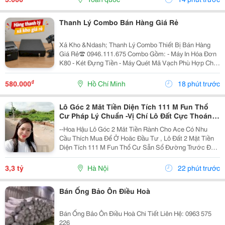
Thanh Lý Combo Bán Hàng Giá Rẻ
Xả Kho &Ndash; Thanh Lý Combo Thiết Bị Bán Hàng
Giá Rẻ☎️ 0946.111.675 Combo Gồm: - Máy In Hóa Đơn
K80 - Két Đựng Tiền - Máy Quét Mã Vạch Phù Hợp Cho
Tạp Hóa, Shop, Siêu Thị Mini, Quán Ăn, Cafe... ☎️ Liên
Hệ: 0946.111.675 Kazuko Việt Nam...
₫
580.000
Hồ Chí Minh
18 phút trước
Lô Góc 2 Măt Tiền Diện Tích 111 M Fun Thổ
Cư Pháp Lý Chuẩn -Vị Chí Lô Đất Cực Thoáng
Mát ,Đất Nằm Mặt Đường Chục
--Hoa Hậu Lô Góc 2 Măt Tiền Rành Cho Ace Có Nhu
Cầu Thích Mua Để Ở Hoăc Đầu Tư , Lô Đất 2 Mặt Tiền
Diện Tích 111 M Fun Thổ Cư Sẫn Sổ Đường Trước Đất
Chuẩn Bị Đang Giải Nhựa Rộng 5,,5 M 2 Ô Tô Tránh
Nhau Vị Trí Đất Sát Trường Học Cấp 1 Thôn Thanh...
3,3 tỷ
Hà Nội
22 phút trước
Bán Ống Bảo Ôn Điều Hoà
Bán Ống Bảo Ôn Điều Hoà Chi Tiết Liên Hệ: 0963 575
226