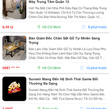
Máy Trung Tâm Quận 12
Hot! Ra Mắt Căn Nhà Phố Siêu Đẹp Có Thang Máy Trung
Tâm Quận 12 &Ndash; Chỉ 8.6 Tỷ Còn Thương Lượng
Chính Chủ Bán Nhà Đường Trần Thị Năm, Quận 12
&Ndash; Vị Trí Đẹp, Khu Dân Cư Hiện Hữu, Tiện Ích Đầy
Đủ. Diện Tích: 4M &Times; 20M Nhà...
8,49 tỷ
Hồ Chí Minh
8 phút trước
Bàn Giám Đốc Chân Sắt Gỗ Tự Nhiên Sang
Trọng
Bàn Làm Việc Giám Đốc Gỗ Tự Nhiên Là Lựa Chọn Phù
Hợp Cho Không Gian Lãnh Đạo Cần Sự Sang Trọng,
Chắc Chắn Và Khác Biệt. Mặt Bàn Gỗ Dày, Vân Gỗ Tự
Nhiên Đẹp Mắt Kết Hợp Cùng Hệ Chân Sắt Hiện Đại,
Tạo Nên Tổng Thể Vừa Bền Bỉ Vừa Tinh Tế. Mẫu Bàn
0987 *** ***
Hồ Chí Minh
10 phút trước
Này...
Sunwin Mang Đến Hệ Sinh Thái Game Đổi
Thưởng Đa Dạng
Sunwin Mang Đến Hệ Sinh Thái Game Đổi Thưởng Đa
Dạng Với Hàng Trăm Trò Chơi Hấp Dẫn Như Game Bài,
Nổ Hũ, Bắn Cá, . Mỗi Tựa Game Được Tối Ưu Đồ Họa
Sắc Nét, Thao Tác Mượt Mà, Tỷ Lệ Trả Thưởng Cạnh
Tranh Cùng Hệ Thống Bảo Mật Hiện Đại.
₫
3.000
Toàn quốc
14 phút trước