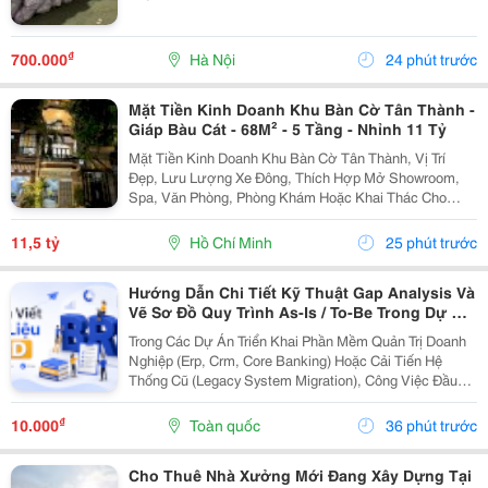
₫
700.000
Hà Nội
24 phút trước
Mặt Tiền Kinh Doanh Khu Bàn Cờ Tân Thành -
Giáp Bàu Cát - 68M² - 5 Tầng - Nhỉnh 11 Tỷ
Mặt Tiền Kinh Doanh Khu Bàn Cờ Tân Thành, Vị Trí
Đẹp, Lưu Lượng Xe Đông, Thích Hợp Mở Showroom,
Spa, Văn Phòng, Phòng Khám Hoặc Khai Thác Cho
Thuê. Ưu Điểm Nổi Bật: Diện Tích: 68M&Sup2; Kết
Cấu: 4 Tầng + Sân Thượng 6 Phòng Ngủ Khép Kín...
11,5 tỷ
Hồ Chí Minh
25 phút trước
Hướng Dẫn Chi Tiết Kỹ Thuật Gap Analysis Và
Vẽ Sơ Đồ Quy Trình As-Is / To-Be Trong Dự Án
Chuyển Đổi Số
Trong Các Dự Án Triển Khai Phần Mềm Quản Trị Doanh
Nghiệp (Erp, Crm, Core Banking) Hoặc Cải Tiến Hệ
Thống Cũ (Legacy System Migration), Công Việc Đầu
Tiên Và Quan Trọng Nhất Của It Ba Không Phải Là Nhảy
Vào Thiết Kế Ngay Tính Năng Mới. Thay Vào Đó,...
₫
10.000
Toàn quốc
36 phút trước
Cho Thuê Nhà Xưởng Mới Đang Xây Dựng Tại