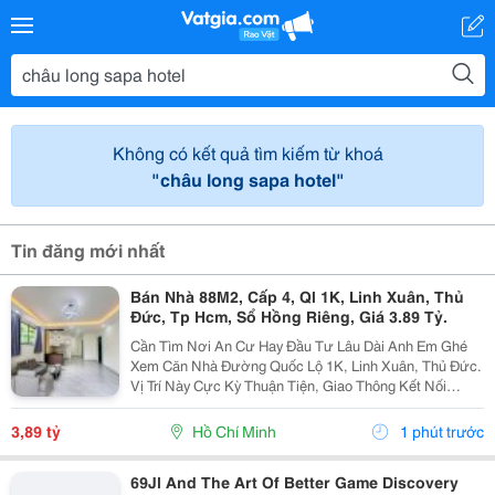
Không có kết quả tìm kiếm từ khoá
"châu long sapa hotel"
Tin đăng mới nhất
Bán Nhà 88M2, Cấp 4, Ql 1K, Linh Xuân, Thủ
Đức, Tp Hcm, Sổ Hồng Riêng, Giá 3.89 Tỷ.
Cần Tìm Nơi An Cư Hay Đầu Tư Lâu Dài Anh Em Ghé
Xem Căn Nhà Đường Quốc Lộ 1K, Linh Xuân, Thủ Đức.
Vị Trí Này Cực Kỳ Thuận Tiện, Giao Thông Kết Nối
Nhanh Chóng, Cực Kỳ Phù Hợp Cho Khách Mua Để Giữ
Tài Sản Hoặc Cho Thuê Đều Rất Ổn Định. Thông Tin...
3,89 tỷ
Hồ Chí Minh
1 phút trước
69Jl And The Art Of Better Game Discovery