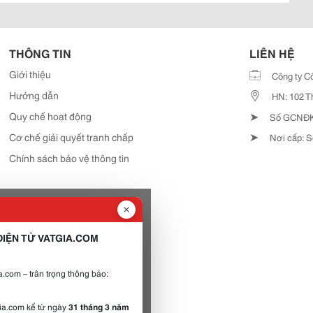
THÔNG TIN
LIÊN HỆ
Giới thiệu
Công ty C
Hướng dẫn
HN: 102 T
➤
Quy chế hoạt động
Số GCNĐKD
➤
Cơ chế giải quyết tranh chấp
Nơi cấp: S
Chính sách bảo vệ thông tin
IỆN TỬ VATGIA.COM
.com – trân trọng thông báo:
gia.com kể từ ngày
31 tháng 3 năm