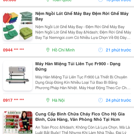
Nệm Ngồi Lót Ghế Máy Bay Đệm Rời Ghế Máy
Bay
Nệm Ngồi Lót Ghế Máy Bay - Đệm Rời Ghế Máy Bay
Nệm Ngồi Lót Ghế Máy Bay &Ndash; Đệm Rời Ghế Máy
Bay Tại Nemngoi.com Có Nhiều Lựa Chọn Về Độ Dày,
Ruột Nệm, Chất Liệu Vỏ Và Kích Thước Để Đáp Ứng
Nhu Cầu Người Mua. Sản Phẩm Đang Có Khuyến Mãi,
0944 *** ***
Hồ Chí Minh
21 phút trước
Ưu Đãi...
Máy Hàn Miệng Túi Liên Tục Fr900 - Dạng
Đứng
Máy Hàn Miệng Túi Liên Tục Fr900 Là Thiết Bị Chuyên
Dụng Giúp Đóng Kín Nhiều Loại Túi Bao Bì Bằng
Phương Pháp Hàn Nhiệt. Máy Hoạt Động Theo Cơ Chế
Liên Tục, Hỗ Trợ Tăng Tốc Độ Đóng Gói Và Tạo Đường
Hàn Đều Trên Từng Sản Phẩm. Đây Là Lựa Chọn Phù
0917 *** ***
Hà Nội
24 phút trước
Hợp...
Cung Cấp Bình Chữa Cháy Fico Cho Hộ Gia
Đình, Cửa Hàng, Văn Phòng Nhỏ Tại Hcm
An Toàn Pccc &Ndash; Không Còn Là Lựa Chọn, Mà Là
Luật Bắt Buộc! Thế Nhưng Khi Làm Nhà Thầu, Đại Lý