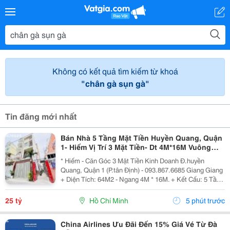
Không có kết quả tìm kiếm từ khoá
"chân gà sụn gà"
Tin đăng mới nhất
Bán Nhà 5 Tầng Mặt Tiền Huyền Quang, Quận
1- Hiếm Vị Trí 3 Mặt Tiền- Dt 4M*16M Vuông
Đẹp- Chính Chủ Giang Giang Xem Nhà
* Hiếm - Căn Góc 3 Mặt Tiền Kinh Doanh Đ.huyền
Quang, Quận 1 (P.tân Định) - 093.867.6685 Giang Giang
+ Diện Tích: 64M2 - Ngang 4M * 16M. + Kết Cấu: 5 Tầng
Mới Btct - Sân Thượng - 5Pn. + Sổ Hồng Vuông Đẹp -
Hoàn Công Chuẩn. + Chủ Chào: 25T. *...
25 tỷ
Hồ Chí Minh
5 phút trước
China Airlines Ưu Đãi Đến 15% Giá Vé Từ Đà