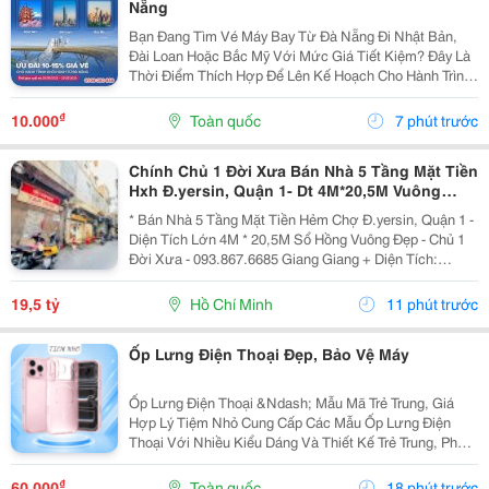
Nẵng
Bạn Đang Tìm Vé Máy Bay Từ Đà Nẵng Đi Nhật Bản,
Đài Loan Hoặc Bắc Mỹ Với Mức Giá Tiết Kiệm? Đây Là
Thời Điểm Thích Hợp Để Lên Kế Hoạch Cho Hành Trình
Cuối Năm Và Đầu Năm 2027. China Airlines Ưu Đãi Đến
15% Giá Vé Từ Đà Nẵng Cho Nhiều Điểm Đến Quốc
₫
10.000
Toàn quốc
7 phút trước
Tế...
Chính Chủ 1 Đời Xưa Bán Nhà 5 Tầng Mặt Tiền
Hxh Đ.yersin, Quận 1- Dt 4M*20,5M Vuông
Đẹp- Giá Tốt Chỉ 19,5T- Nh Định Giá 19T- Khai
* Bán Nhà 5 Tầng Mặt Tiền Hẻm Chợ Đ.yersin, Quận 1 -
Thác Dòng
Diện Tích Lớn 4M * 20,5M Sổ Hồng Vuông Đẹp - Chủ 1
Đời Xưa - 093.867.6685 Giang Giang + Diện Tích:
80M2. + Kết Cấu: 5 Tầng Btct - 6Pn - 6 Wc. + Ngay Chợ
Bến Thành &Amp; Chợ Dân Sinh - Khu Vực...
19,5 tỷ
Hồ Chí Minh
11 phút trước
Ốp Lưng Điện Thoại Đẹp, Bảo Vệ Máy
Ốp Lưng Điện Thoại &Ndash; Mẫu Mã Trẻ Trung, Giá
Hợp Lý Tiệm Nhỏ Cung Cấp Các Mẫu Ốp Lưng Điện
Thoại Với Nhiều Kiểu Dáng Và Thiết Kế Trẻ Trung, Phù
Hợp Với Học Sinh, Sinh Viên Và Người Dùng Yêu Thích
Phụ Kiện Điện Thoại. Ốp Được Thiết Kế Vừa Vặn...
₫
60.000
Toàn quốc
18 phút trước