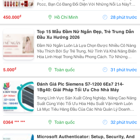
Pccc, Bạn Có Đang Đối Diện Với Những Nỗi Lo Này?
Đại Lý Nhỏ: Sợ Ôm Hàng, Vốn Chôn, Rủi Ro Cao. Nhà
Thầu: Hồ Sơ Pháp Lý Không Đủ, Công Trình Chậm...
₫
450.000
Hồ Chí Minh
28 phút trước
Top 15 Mẫu Đầm Nữ Ngắn Đẹp, Trẻ Trung Dẫn
Đầu Xu Hướng 2026
Đầm Nữ Ngắn Luôn Là Lựa Chọn Được Nhiều Cô Nàng
Yêu Thích Bởi Sự Trẻ Trung, Nữ Tính Và Khả Năng Biến
Hóa Linh Hoạt Trong Nhiều Phong Cách. Từ Những
Thiết Kế Babydoll Đáng Yêu, Đầm Chữ A Thanh Lịch
Đến Kiểu Trễ Vai Quyến Rũ Hay Tay Phồng Điệu Đà,
₫
5.000
Toàn quốc
31 phút trước
Mỗi...
Đánh Giá Plc Siemens S7-1200 6Es7 214-
1Bg40: Giải Pháp Tối Ưu Cho Nhà Máy
Trong Lĩnh Vực Sản Xuất Công Nghiệp, Nâng Cao Năng
Suất Cùng Việc Tối Ưu Hóa Hiệu Suất Vận Hành Luôn
Là Mục Tiêu Hàng Đầu Của Các Nhà Quản Lý Doanh
Nghiệp. Để Hỗ Trợ Các Dây Chuyền Và Hệ Thống Tự
Động Hóa Làm Việc Chính Xác, Mượt Mà Hơn, Một
0364 *** ***
Toàn quốc
32 phút trước
Thiết Bị...
Microsoft Authenticator: Setup, Security, And