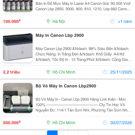
Bản In Đổ Mực Máy In Laser A4 Canon Giá: 90,000 Vnđ
Canon Lbp 2900, 3000, 800, 810, 1210, Lbp 660 Canon
5650, 5750, 5770, Lbp - 3300, 3360 &Hellip; Đổ Mực
Máy In Laser Hp Giá: 90,000 Vnđ
₫
100.000
Hà Nội
>1 năm
Máy In Canon Lbp 2900
Máy Canon Lbp 2900 &Ndash; 98% Siêu Bền &Ndash;
Chức Năng: In Trắng Đen &Ndash; Khổ Giấy: A4/A5
&Ndash; Tốc Độ In : 12 Trang/Phút &Ndash; Cổng Giao
Tiếp: Usb &Ndash; Nguồn : 220V ( Máy + Mực + Cáp
Usb + Dây Nguồn ) Bh : 03 Tháng
2,2 triệu
Hồ Chí Minh
25/11/2025
&Mdash;&Mdash;&Mdash;...
Bộ Vỏ Máy In Canon Lbp2900
Bộ Vỏ Máy In - Canon Lbp 2900 Hàng Linh Kiện - Mới
100% ------------------------------------------- Cty Tin Học Võ
Nguyễn Đc: 114/1 Tân Sơn Nhì, Phường Tân Sơn Nhì,
Tp.hồ Chí Minh Zalo : 0918.319.582 - A.bằng
₫
500.000
Hồ Chí Minh
30/07/2026