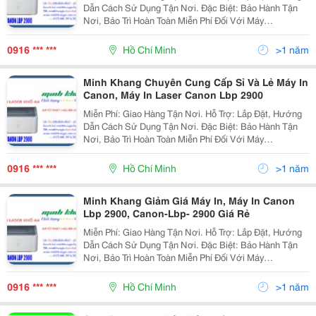
Dẫn Cách Sử Dụng Tận Nơi. Đặc Biệt: Bảo Hành Tận
Nơi, Bảo Trì Hoàn Toàn Miễn Phí Đối Với Máy
Photocopy. @@@ Đại Siêu Thị Máy Văn Phòng @@@
@@@ Máy In Canon @@@ Máy In L
0916 *** ***
Hồ Chí Minh
>1 năm
Minh Khang Chuyên Cung Cấp Sỉ Và Lẻ Máy In
Canon, Máy In Laser Canon Lbp 2900
Miễn Phí: Giao Hàng Tận Nơi. Hỗ Trợ: Lắp Đặt, Hướng
Dẫn Cách Sử Dụng Tận Nơi. Đặc Biệt: Bảo Hành Tận
Nơi, Bảo Trì Hoàn Toàn Miễn Phí Đối Với Máy
Photocopy. @@@ Đại Siêu Thị Máy Văn Phòng @@@
@@@ Máy In Canon @@@ Máy In L
0916 *** ***
Hồ Chí Minh
>1 năm
Minh Khang Giảm Giá Máy In, Máy In Canon
Lbp 2900, Canon-Lbp- 2900 Giá Rẻ
Miễn Phí: Giao Hàng Tận Nơi. Hỗ Trợ: Lắp Đặt, Hướng
Dẫn Cách Sử Dụng Tận Nơi. Đặc Biệt: Bảo Hành Tận
Nơi, Bảo Trì Hoàn Toàn Miễn Phí Đối Với Máy
Photocopy. @@@ Đại Siêu Thị Máy Văn Phòng @@@
@@@ Máy In Canon @@@ Máy In L
0916 *** ***
Hồ Chí Minh
>1 năm