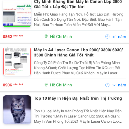
Cty Minh Khang Bán Máy In Canon Lbp 2900
Giá Tốt + Lắp Đặt Tận Nơi
Miễn Phí: Giao Hàng Tận Nơi. Hỗ Trợ: Lắp Đặt, Hướng
Dẫn Cách Sử Dụng Tận Nơi. Đặc Biệt: Bảo Hành Tận
Nơi, Bảo Trì Hoàn Toàn Miễn Phí Đối Với Máy
Photocopy. @@@ Đại Siêu Thị Máy Văn Phòng @@@
@@@ Máy In Canon @@@ Máy In L
0862 *** ***
Hồ Chí Minh
>1 năm
Máy In A4 Laser Canon Lbp 2900/ 3300/ 6030/
3500 Chính Hãng Giá Tốt Nhất
Công Ty Cổ Phần Tm Sx Dv Thiết Bị Văn Phòng Minh
Khang &Quot; Chất Lượng Tạo Niềm Tin &Quot; Rất
Hân Hạnh Được Phục Vụ Quý Khách! Máy In Laser
Canon Lbp 6030 Vui Lòng Liên Hệ Để Được Giá Tốt
Nhất &Ndash; Hậu Mãi Chu Đáo Nhất Ms. Trang - 0906
0906 *** ***
Hồ Chí Minh
>1 năm
Top 10 Máy In Hiện Đại Nhất Trên Thị Trường
Top 10 Loại Máy In Văn Phòng Tốt Nhất Hiện Nay Trên
Thị Trường 1.Máy In Laser Canon Lbp 2900 &Ndash;
Máy In Văn Phòng Tốt 2021 Máy In Laser Canon Lbp
2900 Là Một Chiếc Máy In Khỏe Khoắn Vô Cùng Phù