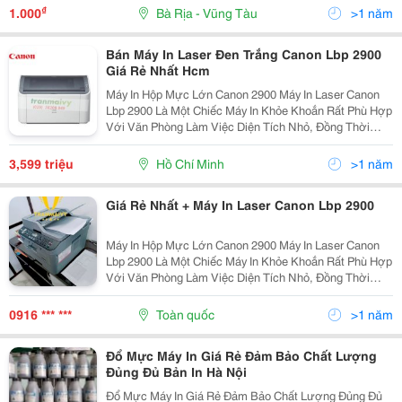
Hợp Với Văn Phòng Làm Việc Dù Diện Tích Nhỏ...
₫
1.000
Bà Rịa - Vũng Tàu
>1 năm
Bán Máy In Laser Đen Trắng Canon Lbp 2900
Giá Rẻ Nhất Hcm
Máy In Hộp Mực Lớn Canon 2900 Máy In Laser Canon
Lbp 2900 Là Một Chiếc Máy In Khỏe Khoắn Rất Phù Hợp
Với Văn Phòng Làm Việc Diện Tích Nhỏ, Đồng Thời
Được Trang Bị Tất Cả Những Tính Năng Ưu Việt Nhất,
Máy In Canon Lbp 2900 Có Thể Đem Đến Cho Bạn
3,599 triệu
Hồ Chí Minh
>1 năm
Các...
Giá Rẻ Nhất + Máy In Laser Canon Lbp 2900
Máy In Hộp Mực Lớn Canon 2900 Máy In Laser Canon
Lbp 2900 Là Một Chiếc Máy In Khỏe Khoắn Rất Phù Hợp
Với Văn Phòng Làm Việc Diện Tích Nhỏ, Đồng Thời
Được Trang Bị Tất Cả Những Tính Năng Ưu Việt Nhất,
Máy In Canon Lbp 2900 Có Thể Đem Đến Cho Bạn
0916 *** ***
Toàn quốc
>1 năm
Các...
Đổ Mực Máy In Giá Rẻ Đảm Bảo Chất Lượng
Đủng Đủ Bản In Hà Nội
Đổ Mực Máy In Giá Rẻ Đảm Bảo Chất Lượng Đủng Đủ