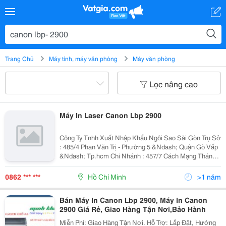
Trang Chủ
Máy tính, máy văn phòng
Máy văn phòng
Lọc nâng cao
Máy In Laser Canon Lbp 2900
Công Ty Tnhh Xuất Nhập Khẩu Ngôi Sao Sài Gòn Trụ Sở
: 485/4 Phan Văn Trị - Phường 5 &Ndash; Quận Gò Vấp
&Ndash; Tp.hcm Chi Nhánh : 457/7 Cách Mạng Tháng
8, Phường 13, Q.10, Hcm Điện Thoại : 08.62.896.113 -
Hotline : 0938.878.113 Fax : 08.
0862 *** ***
Hồ Chí Minh
>1 năm
Bán Máy In Canon Lbp 2900, Máy In Canon
2900 Giá Rẻ, Giao Hàng Tận Nơi,Bảo Hành
Miễn Phí: Giao Hàng Tận Nơi. Hỗ Trợ: Lắp Đặt, Hướng