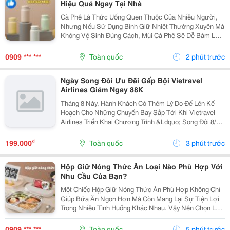
Hiệu Quả Ngay Tại Nhà
Cà Phê Là Thức Uống Quen Thuộc Của Nhiều Người,
Nhưng Nếu Sử Dụng Bình Giữ Nhiệt Thường Xuyên Mà
Không Vệ Sinh Đúng Cách, Mùi Cà Phê Sẽ Dễ Bám Lại
Bên Trong Bình. Điều Này Không Chỉ Ảnh Hưởng Đến
Hương Vị Của Những Loại Đồ Uống Khác Mà Còn Tạo
0909 *** ***
Toàn quốc
2 phút trước
Điều...
Ngày Song Đôi Ưu Đãi Gấp Bội Vietravel
Airlines Giảm Ngay 88K
Tháng 8 Này, Hành Khách Có Thêm Lý Do Để Lên Kế
Hoạch Cho Những Chuyến Bay Sắp Tới Khi Vietravel
Airlines Triển Khai Chương Trình &Ldquo; Song Đôi 8/8
&Ndash; Bay Vui, Ưu Đãi Gấp Bội &Rdquo;. Với Mã Ưu
Đãi Vusongdoi08, Hành Khách Được Giảm Ngay...
₫
199.000
Toàn quốc
3 phút trước
Hộp Giữ Nóng Thức Ăn Loại Nào Phù Hợp Với
Nhu Cầu Của Bạn?
Một Chiếc Hộp Giữ Nóng Thức Ăn Phù Hợp Không Chỉ
Giúp Bữa Ăn Ngon Hơn Mà Còn Mang Lại Sự Tiện Lợi
Trong Nhiều Tình Huống Khác Nhau. Vậy Nên Chọn Loại
Nào Để Đáp Ứng Đúng Nhu Cầu Sử Dụng Hằng Ngày?
1. Những Trường Hợp Nên Sử Dụng Hộp Giữ Nóng
0909 *** ***
Toàn quốc
5 phút trước