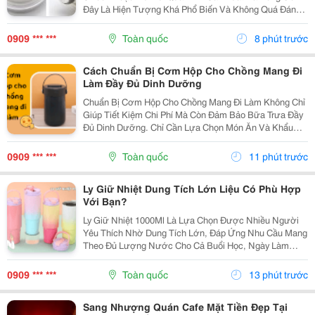
Đây Là Hiện Tượng Khá Phổ Biến Và Không Quá Đáng
Lo Ngại Nếu Được Vệ Sinh Đúng Cách. Hãy Cùng Tìm
Hiểu Cách Khử Mùi Bình Giữ Nhiệt Mới Mua Đơn...
0909 *** ***
Toàn quốc
8 phút trước
Cách Chuẩn Bị Cơm Hộp Cho Chồng Mang Đi
Làm Đầy Đủ Dinh Dưỡng
Chuẩn Bị Cơm Hộp Cho Chồng Mang Đi Làm Không Chỉ
Giúp Tiết Kiệm Chi Phí Mà Còn Đảm Bảo Bữa Trưa Đầy
Đủ Dinh Dưỡng. Chỉ Cần Lựa Chọn Món Ăn Và Khẩu
Phần Phù Hợp, Bạn Có Thể Giúp Bữa Ăn Mỗi Ngày Trở
Nên Ngon Miệng Và Đa Dạng Hơn. 1. Cách Xây Dựng
0909 *** ***
Toàn quốc
11 phút trước
Cơm...
Ly Giữ Nhiệt Dung Tích Lớn Liệu Có Phù Hợp
Với Bạn?
Ly Giữ Nhiệt 1000Ml Là Lựa Chọn Được Nhiều Người
Yêu Thích Nhờ Dung Tích Lớn, Đáp Ứng Nhu Cầu Mang
Theo Đủ Lượng Nước Cho Cả Buổi Học, Ngày Làm
Việc Hoặc Những Chuyến Đi Dài. Hãy Cùng Cozycup
Tìm Hiểu Ngay Trong Bài Viết Dưới Đây. 1. Vì Sao Ly
0909 *** ***
Toàn quốc
13 phút trước
Giữ...
Sang Nhượng Quán Cafe Mặt Tiền Đẹp Tại