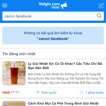
Không có kết quả tìm kiếm từ khoá
"canon facebook"
Tin đăng mới nhất
Ly Giữ Nhiệt Xịn Có Gì Khác? Các Tiêu Chí Mà
Bạn Nên Biết
Một Chiếc Ly Giữ Nhiệt Xịn Không Chỉ Là Vật Dụng Để
Đựng Nước Mà Còn Mang Lại Trải Nghiệm Sử Dụng Tốt
Hơn Mỗi Ngày. Vậy Làm Sao Để Nhận Biết Đâu Là Một
Chiếc Ly Giữ Nhiệt Xịn Đáng Để Đầu Tư? Hãy Cùng
Cozycup Tìm Hiểu Trong Bài Viết Dưới Đây. 1. Thế...
0909 *** ***
Toàn quốc
1 phút trước
Cách Khử Mùi Cà Phê Trong Bình Giữ Nhiệt