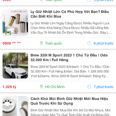
Thức...
Ly Giữ Nhiệt Lớn Có Phù Hợp Với Bạn? Điều
Cần Biết Khi Mua
Ly Giữ Nhiệt Lớn Ngày Càng Được Nhiều Người Lựa
Chọn Nhờ Khả Năng Chứa Được Nhiều Đồ Uống Mà
Vẫn Duy Trì Nhiệt Độ Ổn Định Trong Nhiều Giờ. Đây Là
Sản Phẩm Phù Hợp Với Người Thường Xuyên Di
Chuyển, Làm Việc Ngoài Trời Hoặc Cần Bổ Sung Đủ
0909 *** ***
Toàn quốc
6 phút trước
Nước Trong Cả...
Bmw 320I M Sport 2023 1 Chủ Từ Đầu | Odo
32.000 Km | Full Hãng
Bmw 320I M Sport 2023 &Ndash; 1 Chủ Từ Đầu | Odo
32.000 Km | Full Hãng &Harr; Giá Bán: 1.329.000.000
Vnđ &Diams; Bmw 320I M Sport &Ndash; Đăng Ký
11/2023 &Diams; Xe 1 Chủ Từ Đầu, Sử Dụng Kỹ, Giữ
Gìn Cẩn Thận &Diams; Odo: 32.000 Km &Diams; Bảo
1,329 tỷ
Hồ Chí Minh
7 phút trước
Dưỡng...
Cách Khử Mùi Bình Giữ Nhiệt Mới Mua Hiệu
Quả Trước Khi Sử Dụng
Bình Giữ Nhiệt Mới Mua Đôi Khi Sẽ Có Mùi Nhựa, Mùi
Silicon Hoặc Mùi Từ Quá Trình Sản Xuất Và Đóng Gói.