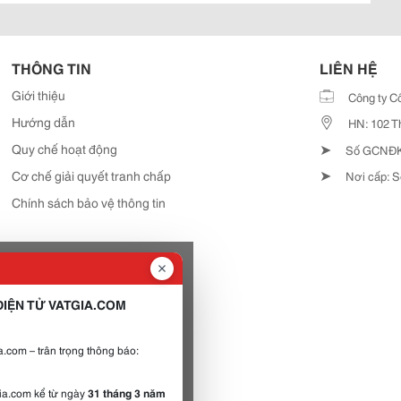
THÔNG TIN
LIÊN HỆ
Giới thiệu
Công ty C
Hướng dẫn
HN: 102 T
➤
Quy chế hoạt động
Số GCNĐKD
➤
Cơ chế giải quyết tranh chấp
Nơi cấp: S
Chính sách bảo vệ thông tin
IỆN TỬ VATGIA.COM
.com – trân trọng thông báo:
gia.com kể từ ngày
31 tháng 3 năm