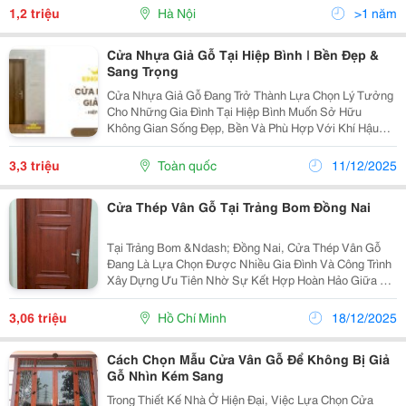
Kính. Không Chỉ Giúp Không Gian Trở Nên Rộng Mở,
1,2 triệu
Hà Nội
>1 năm
Thoáng Đãng...
Cửa Nhựa Giả Gỗ Tại Hiệp Bình | Bền Đẹp &
Sang Trọng
Cửa Nhựa Giả Gỗ Đang Trở Thành Lựa Chọn Lý Tưởng
Cho Những Gia Đình Tại Hiệp Bình Muốn Sở Hữu
Không Gian Sống Đẹp, Bền Và Phù Hợp Với Khí Hậu
Nóng Ẩm. Dòng Cửa Này Mang Đến Vẻ Sang Trọng Của
Vân Gỗ Tự Nhiên Nhưng Khắc Phục Hoàn Toàn Nhược
3,3 triệu
Toàn quốc
11/12/2025
Điểm Của Gỗ...
Cửa Thép Vân Gỗ Tại Trảng Bom Đồng Nai
Tại Trảng Bom &Ndash; Đồng Nai, Cửa Thép Vân Gỗ
Đang Là Lựa Chọn Được Nhiều Gia Đình Và Công Trình
Xây Dựng Ưu Tiên Nhờ Sự Kết Hợp Hoàn Hảo Giữa Độ
Bền Chắc Của Thép Và Vẻ Đẹp Sang Trọng Của Vân Gỗ
Tự Nhiên. Sản Phẩm Không Chỉ Đảm Bảo An Toàn,
3,06 triệu
Hồ Chí Minh
18/12/2025
Chống...
Cách Chọn Mẫu Cửa Vân Gỗ Để Không Bị Giả
Gỗ Nhìn Kém Sang
Trong Thiết Kế Nhà Ở Hiện Đại, Việc Lựa Chọn Cửa