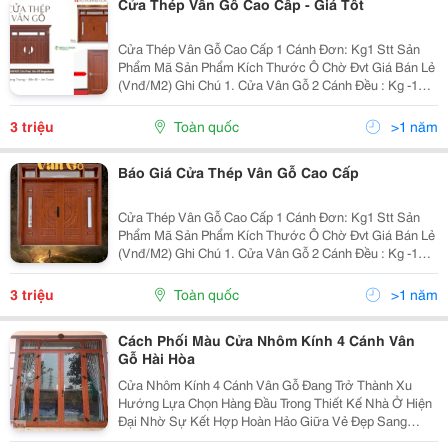
Cửa Thép Vân Gỗ Cao Cấp - Giá Tốt
Cửa Thép Vân Gỗ Cao Cấp 1 Cánh Đơn: Kg1 Stt Sản
Phẩm Mã Sản Phẩm Kích Thước Ô Chờ Đvt Giá Bán Lẻ
(Vnđ/M2) Ghi Chú 1. Cửa Vân Gỗ 2 Cánh Đều : Kg -1
1.1 Pano 520 X 1720 Kg &Ndash; 1 800 &Ndash; 1150
(Rộng) 2000 &Ndash;...
3 triệu
Toàn quốc
>1 năm
Báo Giá Cửa Thép Vân Gỗ Cao Cấp
Cửa Thép Vân Gỗ Cao Cấp 1 Cánh Đơn: Kg1 Stt Sản
Phẩm Mã Sản Phẩm Kích Thước Ô Chờ Đvt Giá Bán Lẻ
(Vnđ/M2) Ghi Chú 1. Cửa Vân Gỗ 2 Cánh Đều : Kg -1
1.1 Pano 520 X 1720 Kg &Ndash; 1 800 &Ndash; 1150
(Rộng) 2000 &Ndash;...
3 triệu
Toàn quốc
>1 năm
Cách Phối Màu Cửa Nhôm Kính 4 Cánh Vân
Gỗ Hài Hòa
Cửa Nhôm Kính 4 Cánh Vân Gỗ Đang Trở Thành Xu
Hướng Lựa Chọn Hàng Đầu Trong Thiết Kế Nhà Ở Hiện
Đại Nhờ Sự Kết Hợp Hoàn Hảo Giữa Vẻ Đẹp Sang
Trọng Của Vân Gỗ Và Độ Bền Vượt Trội Của Nhôm