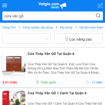
Trang Chủ
Công nghiệp, xây dựng
Xây dựng
Vật liệu hoàn thiện
Lọc nâng cao
Cửa Thép Vân Gỗ Tại Quận 6
Cửa Thép Vân Gỗ Tại Quận 6. Việc Lựa Chọn Cửa
Không Chỉ Là Đảm Bảo Tính Thẩm Mỹ Mà Còn Về Độ
Bền Và An Toàn. Cửa Thép Vân Gỗ Tại Quận 6 &Ndash;
Hồ Chí Minh Nổi Lên Như Một Sự Kết Hợp Hoàn Hảo
Giữa Vẻ Đẹp Tự Nhiên Của Vân Gỗ Và Sự Bền Bỉ Của
2,51 triệu
Toàn quốc
>1 năm
Thép....
Cửa Thép Vân Gỗ 1 Cánh Tại Quận 9
Cửa Thép Vân Gỗ 1 Cánh Tại Quận 9 Cửa Thép Vân Gỗ