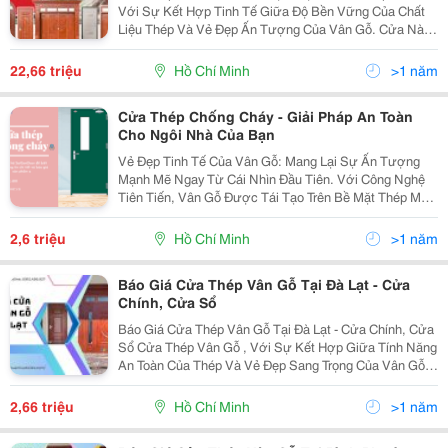
Với Sự Kết Hợp Tinh Tế Giữa Độ Bền Vững Của Chất
Liệu Thép Và Vẻ Đẹp Ấn Tượng Của Vân Gỗ. Cửa Này
Không Chỉ Mang Lại Tính Chất An Toàn Và Bảo Mật Mà
Còn Tôn Lên Vẻ Đẹp Sang Trọng Cho Không Gian
22,66 triệu
Hồ Chí Minh
>1 năm
Sống...
Cửa Thép Chống Cháy - Giải Pháp An Toàn
Cho Ngôi Nhà Của Bạn
Vẻ Đẹp Tinh Tế Của Vân Gỗ: Mang Lại Sự Ấn Tượng
Mạnh Mẽ Ngay Từ Cái Nhìn Đầu Tiên. Với Công Nghệ
Tiên Tiến, Vân Gỗ Được Tái Tạo Trên Bề Mặt Thép Một
Cách Chân Thực Nhất, Tạo Nên Một Diện Mạo Sang
Trọng Và Đẳng Cấp Cho Ngôi Nhà Của Bạn. Sức Mạnh
2,6 triệu
Hồ Chí Minh
>1 năm
Bền...
Báo Giá Cửa Thép Vân Gỗ Tại Đà Lạt - Cửa
Chính, Cửa Sổ
Báo Giá Cửa Thép Vân Gỗ Tại Đà Lạt - Cửa Chính, Cửa
Sổ Cửa Thép Vân Gỗ , Với Sự Kết Hợp Giữa Tính Năng
An Toàn Của Thép Và Vẻ Đẹp Sang Trọng Của Vân Gỗ,
Không Chỉ Mang Lại Sự Bảo Vệ Tối Ưu Mà Còn Tạo
Điểm Nhấn Thẩm Mỹ Cho Không Gian Sống. Đặc
2,66 triệu
Hồ Chí Minh
>1 năm
Biệt,...