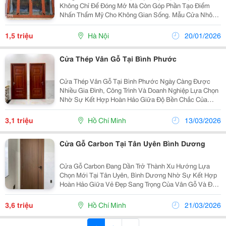
Không Chỉ Để Đóng Mở Mà Còn Góp Phần Tạo Điểm
Nhấn Thẩm Mỹ Cho Không Gian Sống. Mẫu Cửa Nhôm
Kính 4 Cánh Vân Gỗ Đang Là Lựa Chọn Được Rất
Nhiều Gia Đình Ưa Chuộng Bởi Vẻ Đẹp Sang Trọng, Độ
1,5 triệu
Hà Nội
20/01/2026
Bền Cao Và...
Cửa Thép Vân Gỗ Tại Bình Phước
Cửa Thép Vân Gỗ Tại Bình Phước Ngày Càng Được
Nhiều Gia Đình, Công Trình Và Doanh Nghiệp Lựa Chọn
Nhờ Sự Kết Hợp Hoàn Hảo Giữa Độ Bền Chắc Của
Thép Và Vẻ Đẹp Sang Trọng Của Vân Gỗ Tự Nhiên.
Trong Điều Kiện Khí Hậu Nắng Nóng, Mưa Nhiều Tại
3,1 triệu
Hồ Chí Minh
13/03/2026
Bình Phước,...
Cửa Gỗ Carbon Tại Tân Uyên Bình Dương
Cửa Gỗ Carbon Đang Dần Trở Thành Xu Hướng Lựa
Chọn Mới Tại Tân Uyên, Bình Dương Nhờ Sự Kết Hợp
Hoàn Hảo Giữa Vẻ Đẹp Sang Trọng Của Vân Gỗ Và Độ
Bền Vượt Trội Của Vật Liệu Hiện Đại. Không Chỉ Mang
Lại Tính Thẩm Mỹ Cao Cho Không Gian Sống, Dòng
3,6 triệu
Hồ Chí Minh
21/03/2026
Cửa Này...