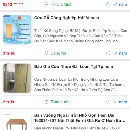
Điểm Của Từng Loại Cửa Vân Gỗ. Hãy Cùng
0813 *** ***
Hồ Chí Minh
>1 năm
Hoabinhdoor...
Cửa Gỗ Công Nghiệp Hdf Veneer
Thiết Kế Sang Trọng: Bề Mặt Được Phủ Lớp Veneer Cao
Cấp, Giữ Nguyên Vẻ Đẹp Tự Nhiên Của Vân Gỗ Thật.
Độ Bền Cao: Khả Năng Chống Cong Vênh, Mối Mọt,
Thích Hợp Với Khí Hậu Nóng Ẩm Tại Việt Nam. Khả
Năng Cách Âm Tốt: Mang Lại Sự Yên Tĩnh Và Riêng
3 triệu
Đồng Nai
>1 năm
Tư...
Báo Giá Cửa Nhựa Đài Loan Tại Tp.hcm
Cửa Nhựa Đài Loan Là Một Trong Những Loại Cửa
Nhựa Giả Gỗ Được Sử Dụng Nhiều Nhất Tại Tp.hcm .
Sản Phẩm Phẩm Là Sự Kết Hợp Giữa Độ Bền Của
Nhựa Và Vẻ Đẹp Của Vân Gỗ. 1. Cửa Nhựa Đài Loan
Là Gì? Cấu Tạo Cửa Nhựa Đài Loan Được Làm Bằng
2 triệu
Toàn quốc
>1 năm
Đúc Nguyên...
Bàn Vuông Ngoài Trời Nhỏ Gọn Hiện Đại
Te2031-80T Nội Thất Furni Giá Rẻ Ở Hcm Bàn
Sân Vườn Bàn Cafe Ban Công
Bàn Vuông Ngoài Trời Nhỏ Gọn Hiện Đại Te2031-80T