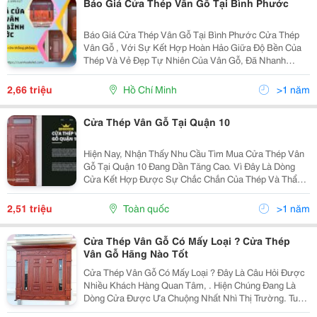
Báo Giá Cửa Thép Vân Gỗ Tại Bình Phước
Báo Giá Cửa Thép Vân Gỗ Tại Bình Phước Cửa Thép
Vân Gỗ , Với Sự Kết Hợp Hoàn Hảo Giữa Độ Bền Của
Thép Và Vẻ Đẹp Tự Nhiên Của Vân Gỗ, Đã Nhanh
Chóng Trở Thành Lựa Chọn Hàng Đầu Cho Nhiều Gia
Đình Và Doanh Nghiệp Tại Bình Phước. Cửa Thép Vân
2,66 triệu
Hồ Chí Minh
>1 năm
Gỗ Không...
Cửa Thép Vân Gỗ Tại Quận 10
Hiện Nay, Nhận Thấy Nhu Cầu Tìm Mua Cửa Thép Vân
Gỗ Tại Quận 10 Đang Dần Tăng Cao. Vì Đây Là Dòng
Cửa Kết Hợp Được Sự Chắc Chắn Của Thép Và Thẩm
Mỹ Của Vân Gỗ. Có Thể Lắp Đặt Ngoài Trời Và Trong
Nhà, Tạo Nên Sự Đồng Nhất, Một Thể Cho Kiến Trúc
2,51 triệu
Toàn quốc
>1 năm
Ngôi...
Cửa Thép Vân Gỗ Có Mấy Loại ? Cửa Thép
Vân Gỗ Hãng Nào Tốt
Cửa Thép Vân Gỗ Có Mấy Loại ? Đây Là Câu Hỏi Được
Nhiều Khách Hàng Quan Tâm, . Hiện Chúng Đang Là
Dòng Cửa Được Ưa Chuộng Nhất Nhì Thị Trường. Tuy
Nhiên Để Biết Cửa Thép Vân Gỗ Có Mấy Loại ? Đặc