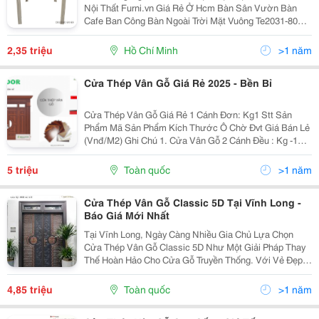
Nội Thất Furni.vn Giá Rẻ Ở Hcm Bàn Sân Vườn Bàn
Cafe Ban Công Bàn Ngoài Trời Mặt Vuông Te2031-80T
Với Vẻ Đẹp Tự Nhiên Của Vân Gỗ Mang Lại Một Diện
Mạo Sang Trọng, Đẳng Cấp Cho Khu Vực Ban Công
2,35 triệu
Hồ Chí Minh
>1 năm
Hoặc...
Cửa Thép Vân Gỗ Giá Rẻ 2025 - Bền Bỉ
Cửa Thép Vân Gỗ Giá Rẻ 1 Cánh Đơn: Kg1 Stt Sản
Phẩm Mã Sản Phẩm Kích Thước Ô Chờ Đvt Giá Bán Lẻ
(Vnđ/M2) Ghi Chú 1. Cửa Vân Gỗ 2 Cánh Đều : Kg -1
1.1 Pano 520 X 1720 Kg - 1 800 - 1150 (Rộng) 2000 -
2550 (Cao) M2 ...
5 triệu
Toàn quốc
>1 năm
Cửa Thép Vân Gỗ Classic 5D Tại Vĩnh Long -
Báo Giá Mới Nhất
Tại Vĩnh Long, Ngày Càng Nhiều Gia Chủ Lựa Chọn
Cửa Thép Vân Gỗ Classic 5D Như Một Giải Pháp Thay
Thế Hoàn Hảo Cho Cửa Gỗ Truyền Thống. Với Vẻ Đẹp
Tự Nhiên Của Vân Gỗ Kết Hợp Công Nghệ Dập Nổi 5D
Tiên Tiến, Mẫu Cửa Này Không Chỉ Mang Lại Tính Thẩm
4,85 triệu
Toàn quốc
>1 năm
Mỹ...