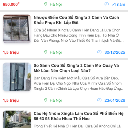
Nhiệt Vượt Trội, Loại Cửa Này Không Chỉ Đáp Ứng...
₫
650.000
Hà Nội
>1 năm
Nhược Điểm Cửa Sổ Xingfa 3 Cánh Và Cách
Khắc Phục Khi Lắp Đặt
Cửa Sổ Nhôm Xingfa 3 Cánh Hiện Đang Là Lựa Chọn
Hàng Đầu Cho Nhiều Công Trình Hiện Đại, Từ Nhà Ở
Đến Văn Phòng, Nhờ Vào Thiết Kế Thanh Lịch Và Độ
Bền Vượt Trội. Với Sự Kết Hợp Hoàn Hảo Giữa Chất
Lượng Nhôm Xingfa Cao Cấp Và Kính Cường Lực, Loại
1,5 triệu
Hà Nội
30/12/2025
Cửa...
So Sánh Cửa Sổ Xingfa 2 Cánh Mở Quay Và
Mở Lùa: Nên Chọn Loại Nào?
Bạn Đang Tìm Kiếm Một Mẫu Cửa Sổ Vừa Bền Đẹp,
Vừa Hiện Đại Cho Ngôi Nhà Của Mình? Cửa Sổ Nhôm
Xingfa 2 Cánh Chính Là Lựa Chọn Hoàn Hảo Đáp Ứng
Mọi Nhu Cầu Về Thẩm Mỹ, Độ Bền Và Công Năng Sử
Dụng. Với Thiết Kế Tinh Tế, Chất Liệu Nhôm Cao Cấp
1,5 triệu
Hà Nội
23/01/2026
Cùng Khả...
Các Hệ Nhôm Xingfa Làm Cửa Sổ Phổ Biến Hệ
55 63 93 Khác Nhau Thế Nào
Trong Thiết Kế Nhà Ở Hiện Đại, Cửa Sổ Không Chỉ Là