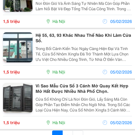
Nơi Đón Gió Và Ánh Sáng Tự Nhiên Mà Còn Góp Phần
Làm Nổi Bật Vẻ Đẹp Tổng Thể Của Công Trình. Trong Số
Các Dòng Sản Phẩm Được Ưa Chuộng Hiện Nay, Cửa
Sổ Nhôm Xingfa Nổi Bật Nhờ Thiết Kế Sang Trọng,
1,5 triệu
Hà Nội
05/02/2026
Độ...
Hệ 55, 63, 93 Khác Nhau Thế Nào Khi Làm Cửa
Sổ.
Trong Bối Cảnh Kiến Trúc Ngày Càng Hiện Đại Và Tinh
Tế, Cửa Sổ Nhôm Xingfa Đã Trở Thành Một Lựa Chọn
Ưu Việt Cho Nhiều Công Trình, Từ Nhà Ở Đến Văn
Phòng, Nhờ Vào Sự Kết Hợp Hoàn Hảo Giữa Độ Bền
Vững, Tính Thẩm Mỹ Cao Và Khả Năng Cách Âm, Cách
1,5 triệu
Hà Nội
05/02/2026
Nhiệt...
Vì Sao Mẫu Cửa Sổ 3 Cánh Mở Quay Kết Hợp
Mở Hất Được Nhiều Nhà Phố Chọn.
Cửa Sổ Không Chỉ Là Nơi Đón Gió, Lấy Sáng Mà Còn
Góp Phần Tạo Điểm Nhấn Cho Ngôi Nhà. Trong Số Các
Loại Cửa Hiện Nay, Cửa Sổ Nhôm Xingfa 3 Cánh Mở
Quay Kết Hợp Mở Hất Đang Được Nhiều Gia Đình Tại
Hà Nội Lựa Chọn Nhờ Thiết Kế Linh Hoạt, Hiện Đại Và
1,5 triệu
Hà Nội
05/02/2026
Độ...