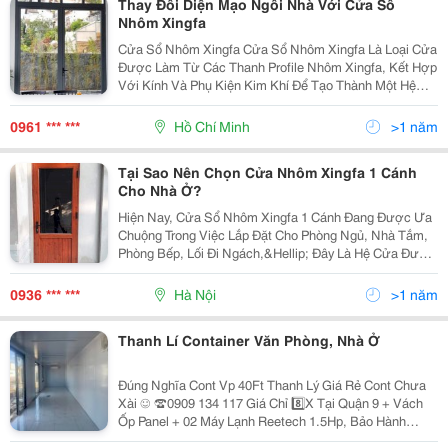
Thay Đổi Diện Mạo Ngôi Nhà Với Cửa Sổ
Nhôm Xingfa
Cửa Sổ Nhôm Xingfa Cửa Sổ Nhôm Xingfa Là Loại Cửa
Được Làm Từ Các Thanh Profile Nhôm Xingfa, Kết Hợp
Với Kính Và Phụ Kiện Kim Khí Để Tạo Thành Một Hệ
Cửa Hoàn Chỉnh. Nhôm Xingfa Là Một Loại Nhôm Cao
Cấp, Có Xuất Xứ Từ Quảng Đông, Trung Quốc, Được...
0961 *** ***
Hồ Chí Minh
>1 năm
Tại Sao Nên Chọn Cửa Nhôm Xingfa 1 Cánh
Cho Nhà Ở?
Hiện Nay, Cửa Sổ Nhôm Xingfa 1 Cánh Đang Được Ưa
Chuộng Trong Việc Lắp Đặt Cho Phòng Ngủ, Nhà Tắm,
Phòng Bếp, Lối Đi Ngách,&Hellip; Đây Là Hệ Cửa Được
Sản Xuất Từ Vật Liệu Cao Cấp Trên Dây Chuyền Tiên
Tiến, Với Trọng Lượng Nhẹ Và Nhiều Tính Năng Nổi...
0936 *** ***
Hà Nội
>1 năm
Thanh Lí Container Văn Phòng, Nhà Ở
Đúng Nghĩa Cont Vp 40Ft Thanh Lý Giá Rẻ Cont Chưa
Xài ☺️ ☎️0909 134 117 Giá Chỉ 8️⃣X Tại Quận 9 + Vách
Ốp Panel + 02 Máy Lạnh Reetech 1.5Hp, Bảo Hành
4️⃣Năm Mới Leng Keng.❄️ + 02 Cửa Đi , 02 Cửa Sổ