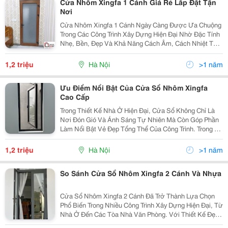
Cửa Nhôm Xingfa 1 Cánh Giá Rẻ Lắp Đặt Tận
Nơi
Cửa Nhôm Xingfa 1 Cánh Ngày Càng Được Ưa Chuộng
Trong Các Công Trình Xây Dựng Hiện Đại Nhờ Đặc Tính
Nhẹ, Bền, Đẹp Và Khả Năng Cách Âm, Cách Nhiệt Tốt.
Với Sự Đa Dạng Mẫu Cửa Ra Vào, Cửa Sổ Nhôm
Xingfa 1 Cánh Mở Quay, Mở Lùa, Mở Hất Phù Hợp
1,2 triệu
Hà Nội
>1 năm
Nhiều Công...
Ưu Điểm Nổi Bật Của Cửa Sổ Nhôm Xingfa
Cao Cấp
Trong Thiết Kế Nhà Ở Hiện Đại, Cửa Sổ Không Chỉ Là
Nơi Đón Gió Và Ánh Sáng Tự Nhiên Mà Còn Góp Phần
Làm Nổi Bật Vẻ Đẹp Tổng Thể Của Công Trình. Trong Số
Các Dòng Sản Phẩm Được Ưa Chuộng Hiện Nay, Cửa
Sổ Nhôm Xingfa Nổi Bật Nhờ Thiết Kế Sang Trọng,
1,2 triệu
Hà Nội
>1 năm
Độ...
So Sánh Cửa Sổ Nhôm Xingfa 2 Cánh Và Nhựa
Cửa Sổ Nhôm Xingfa 2 Cánh Đã Trở Thành Lựa Chọn
Phổ Biến Trong Nhiều Công Trình Xây Dựng Hiện Đại, Từ
Nhà Ở Đến Các Tòa Nhà Văn Phòng. Với Thiết Kế Đẹp
Mắt, Chất Liệu Bền Bỉ, Cùng Khả Năng Cách Âm, Cách