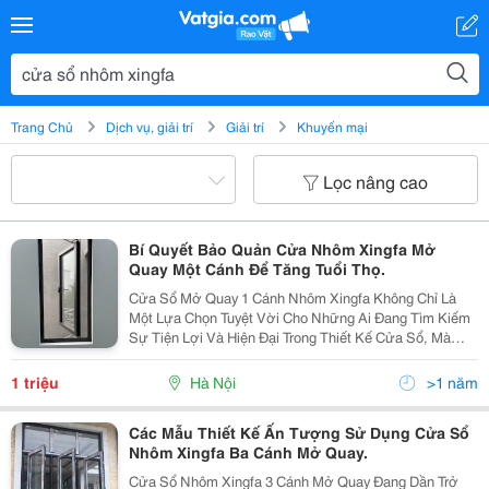
Trang Chủ
Dịch vụ, giải trí
Giải trí
Khuyến mại
Lọc nâng cao
Bí Quyết Bảo Quản Cửa Nhôm Xingfa Mở
Quay Một Cánh Để Tăng Tuổi Thọ.
Cửa Sổ Mở Quay 1 Cánh Nhôm Xingfa Không Chỉ Là
Một Lựa Chọn Tuyệt Vời Cho Những Ai Đang Tìm Kiếm
Sự Tiện Lợi Và Hiện Đại Trong Thiết Kế Cửa Sổ, Mà
Còn Là Biểu Tượng Của Sự Tinh Tế Và Độ Bền Vượt
Trội. Trong Bối Cảnh Thị Trường Cửa Sổ Nhôm Xingfa
1 triệu
Hà Nội
>1 năm
Ngày...
Các Mẫu Thiết Kế Ấn Tượng Sử Dụng Cửa Sổ
Nhôm Xingfa Ba Cánh Mở Quay.
Cửa Sổ Nhôm Xingfa 3 Cánh Mở Quay Đang Dần Trở