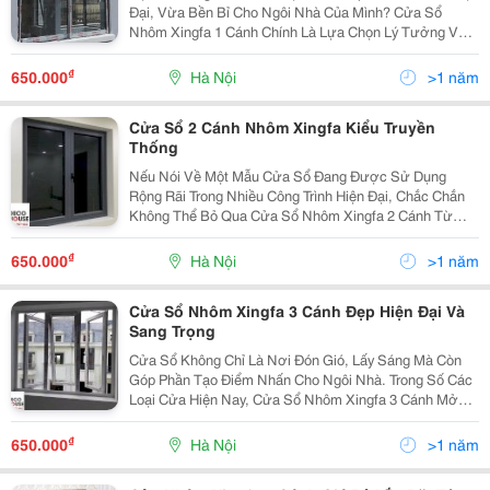
Đại, Vừa Bền Bỉ Cho Ngôi Nhà Của Mình? Cửa Sổ
Nhôm Xingfa 1 Cánh Chính Là Lựa Chọn Lý Tưởng Với
Thiết Kế Tinh Tế, Khả Năng Chống Chịu Thời Tiết Tuyệt
Vời Và Đa Dạng Trong Kiểu Dáng. Không Chỉ Mang...
₫
650.000
Hà Nội
>1 năm
Cửa Sổ 2 Cánh Nhôm Xingfa Kiểu Truyền
Thống
Nếu Nói Về Một Mẫu Cửa Sổ Đang Được Sử Dụng
Rộng Rãi Trong Nhiều Công Trình Hiện Đại, Chắc Chắn
Không Thể Bỏ Qua Cửa Sổ Nhôm Xingfa 2 Cánh Từ
Decohouse. Với Thời Gian Dài Có Mặt Trên Thị Trường,
Sản Phẩm Này Đã Khẳng Định Vị Thế Của Mình Trong
₫
650.000
Hà Nội
>1 năm
Lòng...
Cửa Sổ Nhôm Xingfa 3 Cánh Đẹp Hiện Đại Và
Sang Trọng
Cửa Sổ Không Chỉ Là Nơi Đón Gió, Lấy Sáng Mà Còn
Góp Phần Tạo Điểm Nhấn Cho Ngôi Nhà. Trong Số Các
Loại Cửa Hiện Nay, Cửa Sổ Nhôm Xingfa 3 Cánh Mở
Quay Kết Hợp Mở Hất Đang Được Nhiều Gia Đình Tại
Hà Nội Lựa Chọn Nhờ Thiết Kế Linh Hoạt, Hiện Đại Và
₫
650.000
Hà Nội
>1 năm
Độ...