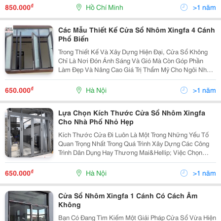
Nhôm Xingfa , Kính Cường Lực + Sàn...
₫
850.000
Hồ Chí Minh
>1 năm
Các Mẫu Thiết Kế Cửa Sổ Nhôm Xingfa 4 Cánh
Phổ Biến
Trong Thiết Kế Và Xây Dựng Hiện Đại, Cửa Sổ Không
Chỉ Là Nơi Đón Ánh Sáng Và Gió Mà Còn Góp Phần
Làm Đẹp Và Nâng Cao Giá Trị Thẩm Mỹ Cho Ngôi Nhà.
Trong Đó, Cửa Sổ Nhôm Xingfa 4 Cánh Đang Trở Thành
Lựa Chọn Hàng Đầu Nhờ Vào Độ Bền Cao, Khả Năng
₫
650.000
Hà Nội
>1 năm
Cách...
Lựa Chọn Kích Thước Cửa Sổ Nhôm Xingfa
Cho Nhà Phố Nhỏ Hẹp
Kích Thước Cửa Đi Luôn Là Một Trong Những Yếu Tố
Quan Trọng Nhất Trong Quá Trình Xây Dựng Các Công
Trình Dân Dụng Hay Thương Mai&Hellip; Việc Chọn
Kích Thước Cửa Không Chuẩn Không Chỉ Ảnh Hưởng
Đến Thiết Kế Cửa, Mà Còn Làm Mất Đi Thẩm Mỹ Tổng
₫
650.000
Hà Nội
>1 năm
Thể Của...
Cửa Sổ Nhôm Xingfa 1 Cánh Có Cách Âm
Không
Bạn Có Đang Tìm Kiếm Một Giải Pháp Cửa Sổ Vừa Hiện