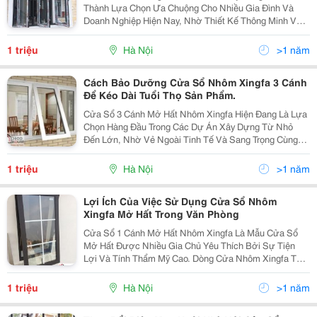
Thành Lựa Chọn Ưa Chuộng Cho Nhiều Gia Đình Và
Doanh Nghiệp Hiện Nay, Nhờ Thiết Kế Thông Minh Và
Tính Năng Vượt Trội. Trong Bối Cảnh Đô Thị Hóa Ngày
Càng Mở Rộng, Việc Lựa Chọn Cửa Sổ Không Chỉ
1 triệu
Hà Nội
>1 năm
Dừng Lại...
Cách Bảo Dưỡng Cửa Sổ Nhôm Xingfa 3 Cánh
Để Kéo Dài Tuổi Thọ Sản Phẩm.
Cửa Sổ 3 Cánh Mở Hất Nhôm Xingfa Hiện Đang Là Lựa
Chọn Hàng Đầu Trong Các Dự Án Xây Dựng Từ Nhỏ
Đến Lớn, Nhờ Vẻ Ngoài Tinh Tế Và Sang Trọng Cùng
Độ Bền Cao Của Profile Nhôm Xingfa. Sản Phẩm Này
Không Chỉ Được Đánh Giá Cao Về Mặt Thẩm Mỹ Mà
1 triệu
Hà Nội
>1 năm
Còn Được...
Lợi Ích Của Việc Sử Dụng Cửa Sổ Nhôm
Xingfa Mở Hất Trong Văn Phòng
Cửa Sổ 1 Cánh Mở Hất Nhôm Xingfa Là Mẫu Cửa Sổ
Mở Hất Được Nhiều Gia Chủ Yêu Thích Bởi Sự Tiện
Lợi Và Tính Thẩm Mỹ Cao. Dòng Cửa Nhôm Xingfa Từ
Lâu Đã Nổi Tiếng Với Độ Bền Chắc, Thiết Kế Sang
Trọng Phù Hợp Với Nhiều Không Gian Kiến Trúc Khác
1 triệu
Hà Nội
>1 năm
Nhau. Để...