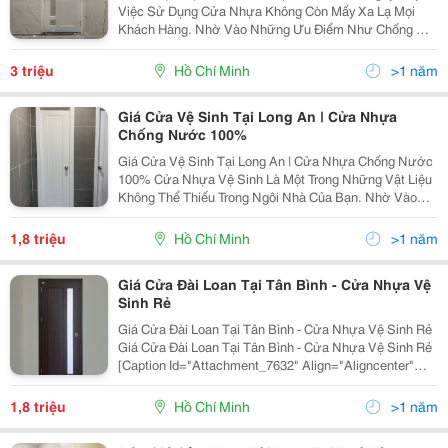
Việc Sử Dụng Cửa Nhựa Không Còn Mấy Xa Lạ Mọi
Khách Hàng. Nhờ Vào Những Ưu Điểm Như Chống Mối
Mọt, Chống Thấm Nước, Chống Ẩm...nên Hầu Như Nó
Có Thể Thay Thế Được Cửa Gỗ Tự Nhiên. Nhưng Cửa
3 triệu
Hồ Chí Minh
>1 năm
Nhựa Sẽ...
Giá Cửa Vệ Sinh Tại Long An | Cửa Nhựa
Chống Nước 100%
Giá Cửa Vệ Sinh Tại Long An | Cửa Nhựa Chống Nước
100% Cửa Nhựa Vệ Sinh Là Một Trong Những Vật Liệu
Không Thể Thiếu Trong Ngôi Nhà Của Bạn. Nhờ Vào
Cấu Tạo Của Chúng Là Nhựa Nên Có Khả Nắng Chống
Nước Tuyệt Tối, Không Gây Ẩm Mốc Và Mối Mọt.
1,8 triệu
Hồ Chí Minh
>1 năm
Cửa...
Giá Cửa Đài Loan Tại Tân Bình - Cửa Nhựa Vệ
Sinh Rẻ
Giá Cửa Đài Loan Tại Tân Bình - Cửa Nhựa Vệ Sinh Rẻ
Giá Cửa Đài Loan Tại Tân Bình - Cửa Nhựa Vệ Sinh Rẻ
[Caption Id="Attachment_7632" Align="Aligncenter"
Width="800"] Cửa Nhựa Đài Loan [/Caption] Phân Loại
Giá Cửa Nhựa Đài Loan Giá Cửa Đài Loan...
1,8 triệu
Hồ Chí Minh
>1 năm