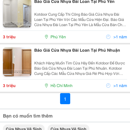
Báo Giá Cửa Nhựa Đài Loan Tại Phú Yên
Kotdoor Cung Cấp Thi Công Báo Giá Cửa Nhựa Đài
Loan Tại Phú Yên Với Các Mẫu Cửa Hiện Đại. Báo Giá
Cửa Nhựa Đài Loan Tại Phú Yên Là Mẫu Cửa Bán Chạy
Nhất Hiện Nay Với Các Mẫu Làm Cửa Nhựa Phòng
Ngủ, Cửa Nhựa Vệ Sinh. Công Năng Vượt Trội So Với
3 triệu
Phú Yên
>1 năm
Các...
Báo Giá Cửa Nhựa Đài Loan Tại Phú Nhuận
Khách Hàng Muốn Tìm Cửa Hãy Đến Kotdoor Để Được
Báo Giá Cửa Nhựa Đài Loan Tại Phú Nhuân. Kotdoor
Cung Cấp Các Mẫu Cửa Nhựa Giá Rẻ Phù Hợp Với
Khách Hàng. Cửa Nhựa Đài Loan Có Thể Lắp Được
Cửa Nhựa Phòng Ngủ Và Cửa Nhựa Vệ Sinh. Mẫu Cửa
3 triệu
Hồ Chí Minh
>1 năm
Nhựa Đài Loan...
1
Bạn có muốn tìm thêm
Cửa Nhựa Vệ Sinh
Cửa Nhựa Vệ Sinh