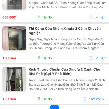
Xingfa 2 Cánh Để Cải Thiện Không Gian Sống Hoặc Làm
Việc Của Mình Chưa? Được Thiết Kế Để Phù Hợp Với
Mọi Nhu Cầu Về An Toàn, Độ Bền Và Thẩm Mỹ, Loại
Cửa Này Không Chỉ Mang Lại Sự An Toàn Tối Ưu Mà
₫
650.000
Hà Nội
>1 năm
Còn...
Thi Công Cửa Nhôm Xingfa 2 Cánh Chuyên
Nghiệp
Ngày Nay, Ngôi Nhà Không Chỉ Là Nơi Trú Ngụ Mà Còn
Là Biểu Tượng Cho Phong Cách Sống Và Cá Tính Của
Chủ Nhân. Trong Bối Cảnh Đó, Cửa Nhôm Xingfa 2
Cánh Đã Trở Thành Sự Lựa Chọn Được Ưa Chuộng Bởi
Nhiều Hộ Gia Đình Nhờ Thiết Kế Tinh Tế, Độ Bền Cao
1,2 triệu
Hà Nội
>1 năm
Và...
Kích Thước Chuẩn Cửa Xingfa 2 Cánh Cho
Nhà Phố (Gợi Ý Phổ Biến)
Trong Thiết Kế Nhà Hiện Đại, Cửa Nhôm Xingfa 2 Cánh
Đang Là Lựa Chọn Hàng Đầu Nhờ Tính Thẩm Mỹ Cao,
Độ Bền Vượt Trội Và Khả Năng Cách Âm &Ndash;
Cách Nhiệt Hiệu Quả. Với Thiết Kế Mở Rộng Không
Gian, Dễ Dàng Kết Hợp Nội Thất Và Linh Hoạt Trong
1,5 triệu
Hà Nội
16/12/2025
Sử...