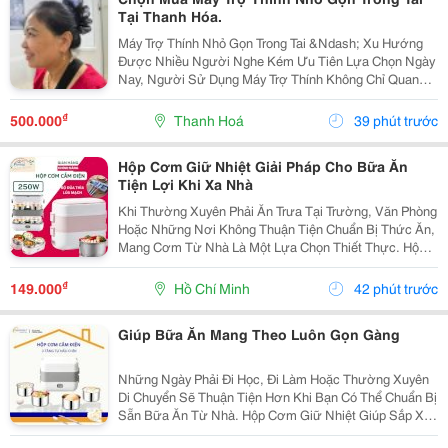
Tại Thanh Hóa.
Máy Trợ Thính Nhỏ Gọn Trong Tai &Ndash; Xu Hướng
Được Nhiều Người Nghe Kém Ưu Tiên Lựa Chọn Ngày
Nay, Người Sử Dụng Máy Trợ Thính Không Chỉ Quan
Tâm Đến Nghe Rõ, Mà Còn Mong Muốn Một Thiết Bị
Nhỏ Gọn, Thẩm Mỹ, Dễ Sử Dụng Và Thoải Mái Khi Đeo.
₫
500.000
Thanh Hoá
39 phút trước
...
Hộp Cơm Giữ Nhiệt Giải Pháp Cho Bữa Ăn
Tiện Lợi Khi Xa Nhà
Khi Thường Xuyên Phải Ăn Trưa Tại Trường, Văn Phòng
Hoặc Những Nơi Không Thuận Tiện Chuẩn Bị Thức Ăn,
Mang Cơm Từ Nhà Là Một Lựa Chọn Thiết Thực. Hộp
Cơm Giữ Nhiệt Giúp Bạn Sắp Xếp Các Món Ăn Gọn
Gàng Và Dễ Dàng Mang Theo Trong Ngày. Lựa Chọn
₫
149.000
Hồ Chí Minh
42 phút trước
Hộp...
Giúp Bữa Ăn Mang Theo Luôn Gọn Gàng
Những Ngày Phải Đi Học, Đi Làm Hoặc Thường Xuyên
Di Chuyển Sẽ Thuận Tiện Hơn Khi Bạn Có Thể Chuẩn Bị
Sẵn Bữa Ăn Từ Nhà. Hộp Cơm Giữ Nhiệt Giúp Sắp Xếp
Cơm Và Thức Ăn Ngăn Nắp, Dễ Mang Theo Và Phù