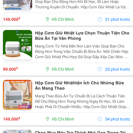
Giúp Bạn Chủ Động Hơn Khi Đi Học, Đi Làm Hoặc
Thường Xuyên Di Chuyển. Hộp Cơm Giữ Nhiệt Là Vật
Dụng Hữu Ích Để Sắp Xếp Cơm Và Thức Ăn Gọn Gàng,
Thuận Tiện Mang Theo Trong Ngày. Lựa Chọn Hộp Theo
₫
149.000
Hồ Chí Minh
31 phút trước
Nhu...
Hộp Cơm Giữ Nhiệt Lựa Chọn Thuận Tiện Cho
Bữa Ăn Tại Văn Phòng
Mang Cơm Từ Nhà Đến Nơi Làm Việc Giúp Bạn Chủ
Động Hơn Trong Việc Chuẩn Bị Bữa Ăn. Một Chiếc Hộp
Cơm Giữ Nhiệt Phù Hợp Sẽ Giúp Sắp Xếp Các Món Ăn
Gọn Gàng, Dễ Mang Theo Và Thuận Tiện Sử Dụng
Trong Thời Gian Nghỉ Trưa. Chọn Hộp Có Cấu Tạo Phù
₫
99.000
Hồ Chí Minh
33 phút trước
Hợp ...
Hộp Cơm Giữ Nhiệttiện Ích Cho Những Bữa
Ăn Mang Theo
Mang Theo Bữa Ăn Tự Chuẩn Bị Là Cách Thuận Tiện
Để Chủ Động Hơn Trong Những Ngày Đi Học, Đi Làm
Hoặc Phải Di Chuyển Nhiều. Hộp Cơm Giữ Nhiệt Giúp
Các Món Ăn Được Sắp Xếp Ngăn Nắp, Dễ Mang Theo
Và Phù Hợp Với Nhiều Lịch Trình Khác Nhau. Chọn
₫
149.000
Hồ Chí Minh
34 phút trước
Hộp...
Chọn Mua Máy Trợ Thính Nhỏ Gọn Trong Tai