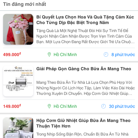
Tin đăng mới nhất
Bí Quyết Lựa Chọn Hoa Và Quà Tặng Cảm Xúc
Cho Từng Dịp Đặc Biệt Trong Năm
Tặng Quà Là Một Nghệ Thuật Đòi Hỏi Sự Tinh Tế Để
Người Nhận Cảm Nhận Được Trọn Vẹn Tình Cảm Của
Bạn. Một Lựa Chọn Đang Rất Được Giới Trẻ Ưa Chuộng
Hiện Nay Là Dòng Sản Phẩm Kết Hợp Giữa Hoa Lụa
Bền Đẹp Và Các Phụ Kiện Công Nghệ Như Mã Qr Lời
₫
499.000
Hồ Chí Minh
8 phút trước
Nhắn....
Giải Pháp Gọn Gàng Cho Bữa Ăn Mang Theo
Mang Theo Bữa Ăn Từ Nhà Là Lựa Chọn Phù Hợp Với
Những Người Có Lịch Học Tập, Làm Việc Kéo Dài Hoặc
Thường Xuyên Di Chuyển. Hộp Cơm Giữ Nhiệt Giúp
Sắp Xếp Các Món Ăn Ngăn Nắp, Thuận Tiện Mang
Theo Và Sử Dụng Trong Ngày. Chọn Hộp Có Ngăn Phù
₫
149.000
Hồ Chí Minh
30 phút trước
Hợp ...
Hộp Cơm Giữ Nhiệt Giúp Bữa Ăn Mang Theo
Thuận Tiện Hơn
Trong Nhịp Sống Bận Rộn, Chuẩn Bị Bữa Ăn Từ Nhà