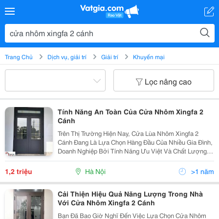
Trang Chủ
Dịch vụ, giải trí
Giải trí
Khuyến mại
Lọc nâng cao
Tính Năng An Toàn Của Cửa Nhôm Xingfa 2
Cánh
Trên Thị Trường Hiện Nay, Cửa Lùa Nhôm Xingfa 2
Cánh Đang Là Lựa Chọn Hàng Đầu Của Nhiều Gia Đình,
Doanh Nghiệp Bởi Tính Năng Ưu Việt Và Chất Lượng
Tuyệt Đỉnh Mà Sản Phẩm Này Mang Lại. Điểm Đặc Biệt
Là Khả Năng Tiết Kiệm Không Gian Tối Đa Mà Cửa
1,2 triệu
Hà Nội
>1 năm
Lùa...
Cải Thiện Hiệu Quả Năng Lượng Trong Nhà
Với Cửa Nhôm Xingfa 2 Cánh
Bạn Đã Bao Giờ Nghĩ Đến Việc Lựa Chọn Cửa Nhôm