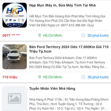
Nạp Mực Máy In, Sửa Máy Tính Tại Nhà
Hết Mực Tìm Đến Hoàng Kim Phát Máy Tính Hỏng Gọi
Tới Hoàng Kim Phát Chỉ Cần Bạn Gọi Đội Ngũ Nhân
Viên Sẽ Đến Ngay Lh: 0977.610.388 (Mr: Duy)
0977 *** ***
Hồ Chí Minh
20 phút trước
Bán Ford Territory 2024 Odo 17.000Km Giá 710
Triệu Tp.hcm
Bán Ford Territory 2024 &Ndash; Odo 17.000Km
&Ndash; Giá 710 Triệu &Ndash; Tp.hcm Ford Territory
Đời 2024 Đang Có Sẵn Tại Tp.hcm, Xe Màu Trắng Sang
Trọng, Ngoại Hình Hiện Đại, Phù Hợp Nhu Cầu Sử Dụng
Gia Đình, Đi Làm Hoặc Kinh Doanh Dịch Vụ. &Diams;...
710 triệu
Hồ Chí Minh
35 phút trước
Tuyển Nhân Viên Nhà Hàng
Nhà Hàng A Phát 17 Đc : 61 Trần Hưng Đạo,P.tăng Nhơn
Phú, Thủ Đức, Hcm Tuyển Dụng 1. Tổ Trưởng : 02 2.
Phục Vụ Nam Nữ : 10 3. Tạp Vụ : 03 4. Thu Ngân : 01 5.