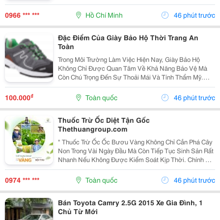
Tiếp Thực : 02 6. Tả Hổ : 02 Mức Lương + Phụ Cấp :
Thoả Thuận Khi Phỏng...
0966 *** ***
Hồ Chí Minh
46 phút trước
Đặc Điểm Của Giày Bảo Hộ Thời Trang An
Toàn
Trong Môi Trường Làm Việc Hiện Nay, Giày Bảo Hộ
Không Chỉ Được Quan Tâm Về Khả Năng Bảo Vệ Mà
Còn Chú Trọng Đến Sự Thoải Mái Và Tính Thẩm Mỹ.
Chính Vì Vậy, Giày Bảo Hộ Thời Trang An Toàn Đang Trở
Thành Lựa Chọn Được Nhiều Người Lao Động, Kỹ Sư
₫
100.000
Toàn quốc
46 phút trước
Và...
Thuốc Trừ Ốc Diệt Tận Gốc
Thethuangroup.com
" Thuốc Trừ Ốc Ốc Bươu Vàng Không Chỉ Cắn Phá Cây
Non Trong Vài Ngày Đầu Mà Còn Tiếp Tục Sinh Sản Rất
Nhanh Nếu Không Được Kiểm Soát Kịp Thời. Chính Vì
Vậy, Khi Tìm Kiếm Giải Pháp Phòng Trừ, Nhiều Bà Con
Thường Đặt Ra Một Mong Muốn Rất Rõ Ràng: Xử Lý...
0974 *** ***
Toàn quốc
46 phút trước
Bán Toyota Camry 2.5G 2015 Xe Gia Đình, 1
Chủ Từ Mới