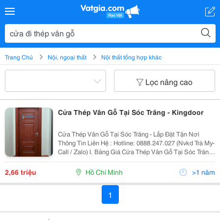
Trang Chủ
Nội, ngoại thất
Nội thất tổng hợp khác
Lọc nâng cao
Cửa Thép Vân Gỗ Tại Sóc Trăng - Kingdoor
Cửa Thép Vân Gỗ Tại Sóc Trăng - Lắp Đặt Tận Nơi
Thông Tin Liên Hệ : Hotline: 0888.247.027 (Nvkd Trà My-
Call / Zalo) I. Bảng Giá Cửa Thép Vân Gỗ Tại Sóc Trăng
: 1. Giá M2 Cửa Đi Thép Vân Gỗ Tại Quận Sóc Trăng :
&Mdash; Cửa Thép Vân Gỗ...
2,66 triệu
Hồ Chí Minh
>1 năm
1