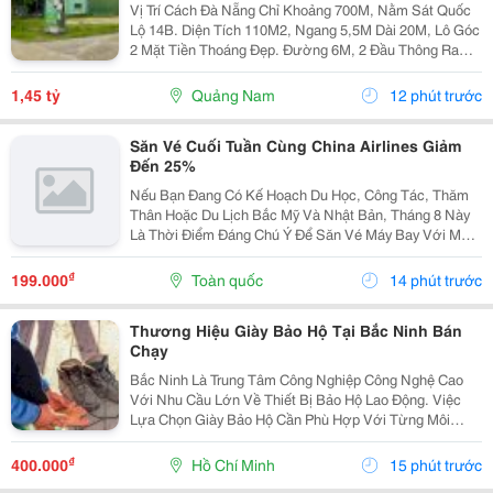
Vị Trí Cách Đà Nẵng Chỉ Khoảng 700M, Nằm Sát Quốc
Lộ 14B. Diện Tích 110M2, Ngang 5,5M Dài 20M, Lô Góc
2 Mặt Tiền Thoáng Đẹp. Đường 6M, 2 Đầu Thông Ra
Quốc Lộ 14B Và Đt609, Di Chuyển Thuận Tiện. Khu Dân
Cư Đông Đúc, Nhà Cửa Hiện Hữu, Tiện Ích...
1,45 tỷ
Quảng Nam
12 phút trước
Săn Vé Cuối Tuần Cùng China Airlines Giảm
Đến 25%
Nếu Bạn Đang Có Kế Hoạch Du Học, Công Tác, Thăm
Thân Hoặc Du Lịch Bắc Mỹ Và Nhật Bản, Tháng 8 Này
Là Thời Điểm Đáng Chú Ý Để Săn Vé Máy Bay Với Mức
Giá Ưu Đãi. China Airlines Triển Khai Chương Trình Ưu
Đãi Cuối Tuần Giảm Đến 25% Cho Một Số Hành Trình...
₫
199.000
Toàn quốc
14 phút trước
Thương Hiệu Giày Bảo Hộ Tại Bắc Ninh Bán
Chạy
Bắc Ninh Là Trung Tâm Công Nghiệp Công Nghệ Cao
Với Nhu Cầu Lớn Về Thiết Bị Bảo Hộ Lao Động. Việc
Lựa Chọn Giày Bảo Hộ Cần Phù Hợp Với Từng Môi
Trường Làm Việc, Từ Cơ Khí, Sản Xuất Đến Phòng
Sạch, Điện Tử. Bài Viết Cung Cấp Những Thông Tin
₫
400.000
Hồ Chí Minh
15 phút trước
Thực Tế Về...