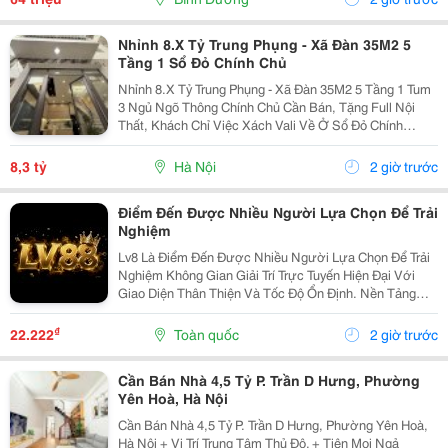
Chính Là...
Nhỉnh 8.X Tỷ Trung Phụng - Xã Đàn 35M2 5
Tầng 1 Sổ Đỏ Chính Chủ
Nhỉnh 8.X Tỷ Trung Phụng - Xã Đàn 35M2 5 Tầng 1 Tum
3 Ngủ Ngõ Thông Chính Chủ Cần Bán, Tặng Full Nội
Thất, Khách Chỉ Việc Xách Vali Về Ở Sổ Đỏ Chính
Chủ(Nói Không Với Quy Hoạch) Mr Cường 0936161345
8,3 tỷ
Hà Nội
2 giờ trước
Điểm Đến Được Nhiều Người Lựa Chọn Để Trải
Nghiệm
Lv8 Là Điểm Đến Được Nhiều Người Lựa Chọn Để Trải
Nghiệm Không Gian Giải Trí Trực Tuyến Hiện Đại Với
Giao Diện Thân Thiện Và Tốc Độ Ổn Định. Nền Tảng
Cung Cấp Đa Dạng Trò Chơi, Cập Nhật Thường Xuyên,
Hỗ Trợ Trên Nhiều Thiết Bị Và Mang Đến Trải Nghiệm...
₫
22.222
Toàn quốc
2 giờ trước
Cần Bán Nhà 4,5 Tỷ P. Trần D Hưng, Phường
Yên Hoà, Hà Nội
Cần Bán Nhà 4,5 Tỷ P. Trần D Hưng, Phường Yên Hoà,
Hà Nội + Vị Trí Trung Tâm Thủ Đô. + Tiện Mọi Ngả