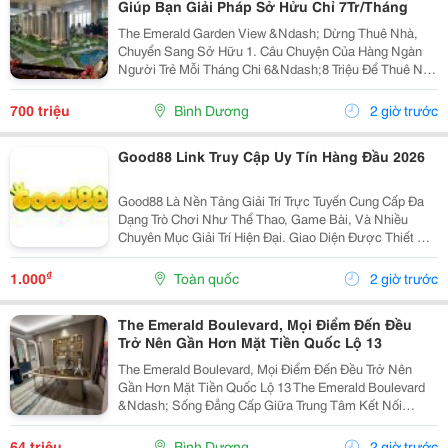
Giúp Bạn Giải Pháp Sở Hửu Chỉ 7Tr/Tháng
The Emerald Garden View &Ndash; Dừng Thuê Nhà,
Chuyển Sang Sở Hữu 1. Câu Chuyện Của Hàng Ngàn
Người Trẻ Mỗi Tháng Chi 6&Ndash;8 Triệu Để Thuê Nhà
Nhưng Tài Sản Vẫn Là Con Số 0. Emerald Garden View
Mang Đến Giải Pháp Giúp Bạn Chuyển Tiền Thuê Nhà...
700 triệu
Bình Dương
2 giờ trước
Good88 Link Truy Cập Uy Tín Hàng Đầu 2026
Good88 Là Nền Tảng Giải Trí Trực Tuyến Cung Cấp Đa
Dạng Trò Chơi Như Thể Thao, Game Bài, Và Nhiều
Chuyên Mục Giải Trí Hiện Đại. Giao Diện Được Thiết Kế
Trực Quan, Thân Thiện Với Người Dùng Trên Cả Điện
Thoại Và Máy Tính. Hệ Thống Bảo Mật Hiện Đại...
₫
1.000
Toàn quốc
2 giờ trước
The Emerald Boulevard, Mọi Điểm Đến Đều
Trở Nên Gần Hơn Mặt Tiền Quốc Lộ 13
The Emerald Boulevard, Mọi Điểm Đến Đều Trở Nên
Gần Hơn Mặt Tiền Quốc Lộ 13 The Emerald Boulevard
&Ndash; Sống Đẳng Cấp Giữa Trung Tâm Kết Nối
Tp.hcm Bạn Đang Tìm Một Căn Hộ Vừa Để Ở, Vừa Có
Tiềm Năng Đầu Tư Mạnh? The Emerald Boulevard
64 triệu
Bình Dương
2 giờ trước