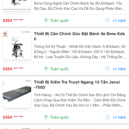
Bmw Công Nghệ Cân Chỉnh Bánh Xe 3D &Ndash; Tốc
Độ Cao, Độ Chính Xác Cao Và Dễ Sử Dụng Phiên Bản
Dùng Cáp, Bao Gồm: Tủ Điều Khiển Máy Tính Hiệu Suất
Cao (Highperformance Pc) Màn Hình 27&Rdquo; Và...
0354 *** ***
Toàn quốc
>1 năm
Thiết Bị Cân Chỉnh Góc Đặt Bánh Xe Bmw Kds
Ii
Thông Số Kỹ Thuật: - Nhiệt Độ Vận Hành: 5 &Ndash; 40
&Deg;C - Nguồn Điện: 120 &Ndash; 220 V | 50 &Ndash;
60 Hz - Loại Truyền Dữ Liệu: Không Dây - Hệ Thống Đo:
Ccd - Công Suất: 0,5 Kw - Tần Số Hoạt Động: 433 Mhz -
Nhiệt Độ Lưu Trữ: -20...
0354 *** ***
Toàn quốc
>1 năm
Thiết Bị Kiểm Tra Trượt Ngang 10 Tấn Jevol
-700D
Tính Năng: - Xe Có Thể Đo Chính Xác Độ Lệch Chỉ Bằng
Cách Chạy Qua Bàn Kiểm Tra Bên. - Cảm Biến Độ Chính
Xác Cao, Độ Chính Xác Đo Hơn 0.1 Mm. - Phần Mềm
Hiển Thị Kết Quả Đo Trực Quan. - Hỗ Trợ Thiết Bị Cân
Chỉnh Góc Đặt Bánh Xe 4 Bánh Trong...
0354 *** ***
Toàn quốc
>1 năm