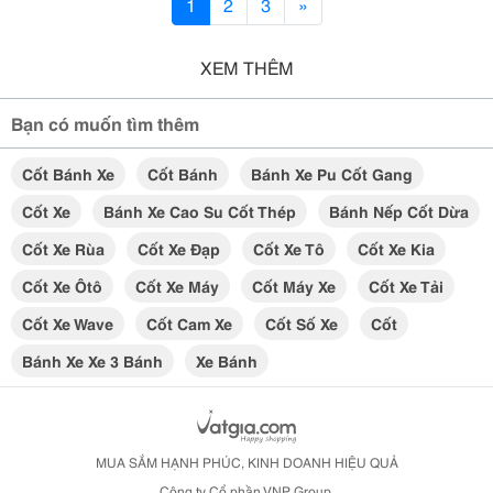
1
2
3
»
XEM THÊM
Bạn có muốn tìm thêm
Cốt Bánh Xe
Cốt Bánh
Bánh Xe Pu Cốt Gang
Cốt Xe
Bánh Xe Cao Su Cốt Thép
Bánh Nếp Cốt Dừa
Cốt Xe Rùa
Cốt Xe Đạp
Cốt Xe Tô
Cốt Xe Kia
Cốt Xe Ôtô
Cốt Xe Máy
Cốt Máy Xe
Cốt Xe Tải
Cốt Xe Wave
Cốt Cam Xe
Cốt Số Xe
Cốt
Bánh Xe Xe 3 Bánh
Xe Bánh
MUA SẮM HẠNH PHÚC, KINH DOANH HIỆU QUẢ
Công ty Cổ phần VNP Group.