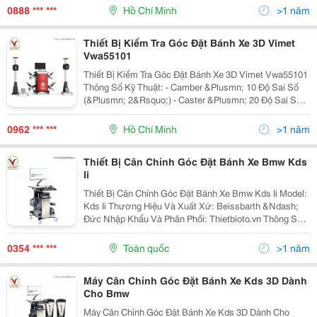
Nhất Của Bánh Xe Phía Trước. Bàn Xoay Sẽ Chỉ Thị
0888 *** ***
Hồ Chí Minh
>1 năm
Chính...
Thiết Bị Kiểm Tra Góc Đặt Bánh Xe 3D Vimet
Vwa55101
Thiết Bị Kiểm Tra Góc Đặt Bánh Xe 3D Vimet Vwa55101
Thông Số Kỹ Thuật: - Camber &Plusmn; 10 Độ Sai Số
(&Plusmn; 2&Rsquo;) - Caster &Plusmn; 20 Độ Sai Số
&Plusmn; 6&Rsquo; - King-Pin (Sal) &Plusmn; 20 Độ
Sai Số &Plusmn; 6&Rsquo; - Toe...
0962 *** ***
Hồ Chí Minh
>1 năm
Thiết Bị Cân Chỉnh Góc Đặt Bánh Xe Bmw Kds
Ii
Thiết Bị Cân Chỉnh Góc Đặt Bánh Xe Bmw Kds Ii Model:
Kds Ii Thương Hiệu Và Xuất Xứ: Beissbarth &Ndash;
Đức Nhập Khẩu Và Phân Phối: Thietbioto.vn Thông Số
Kỹ Thuật: - Nhiệt Độ Vận Hành: 5 &Ndash; 40 &Deg;C -
Nguồn Điện: 120 &Ndash; 220 V...
0354 *** ***
Toàn quốc
>1 năm
Máy Cân Chỉnh Góc Đặt Bánh Xe Kds 3D Dành
Cho Bmw
Máy Cân Chỉnh Góc Đặt Bánh Xe Kds 3D Dành Cho