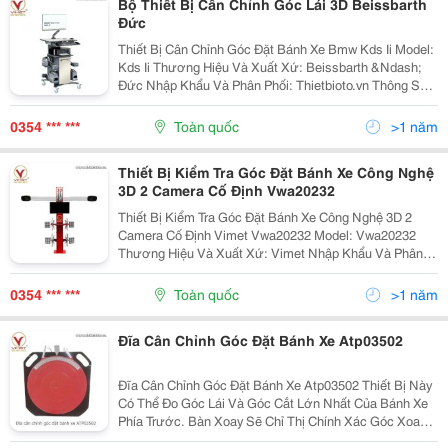
Bộ Thiết Bị Cân Chỉnh Góc Lái 3D Beissbarth
Đức
Thiết Bị Cân Chỉnh Góc Đặt Bánh Xe Bmw Kds Ii Model:
Kds Ii Thương Hiệu Và Xuất Xứ: Beissbarth &Ndash;
Đức Nhập Khẩu Và Phân Phối: Thietbioto.vn Thông Số
Kỹ Thuật: - Nhiệt Độ Vận Hành: 5 &Ndash; 40 &Deg;C -
Nguồn Điện: 120 &Ndash; 220 V...
0354 *** ***
Toàn quốc
>1 năm
Thiết Bị Kiểm Tra Góc Đặt Bánh Xe Công Nghệ
3D 2 Camera Cố Định Vwa20232
Thiết Bị Kiểm Tra Góc Đặt Bánh Xe Công Nghệ 3D 2
Camera Cố Định Vimet Vwa20232 Model: Vwa20232
Thương Hiệu Và Xuất Xứ: Vimet Nhập Khẩu Và Phân
Phối: Thietbioto.vn Thông Số Kỹ Thuật: - Góc Camber
(Trước / Sau) - Dải Đo: &Plusmn; 15&Deg;...
0354 *** ***
Toàn quốc
>1 năm
Đĩa Cân Chỉnh Góc Đặt Bánh Xe Atp03502
Đĩa Cân Chỉnh Góc Đặt Bánh Xe Atp03502 Thiết Bị Này
Có Thể Đo Góc Lái Và Góc Cắt Lớn Nhất Của Bánh Xe
Phía Trước. Bàn Xoay Sẽ Chỉ Thị Chính Xác Góc Xoay
Của Bánh Xe Phù Hợp Hầu Hết Với Các Loại Xe Du