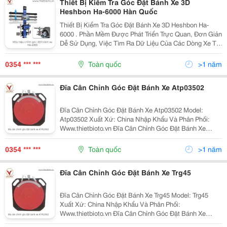
Thiết Bị Kiểm Tra Góc Đặt Bánh Xe 3D
Heshbon Ha-6000 Hàn Quốc
Thiết Bị Kiểm Tra Góc Đặt Bánh Xe 3D Heshbon Ha-
6000 . Phần Mềm Được Phát Triển Trực Quan, Đơn Giản
Dễ Sử Dụng, Việc Tìm Ra Dữ Liệu Của Các Dòng Xe Trở
Lên Dễ Dàng. . Khả Năng Kiểm Tra Và Sai Số Của Thiết
Bị Ở Mức Rất Thấp . Có Nhiều Tùy...
0354 *** ***
Toàn quốc
>1 năm
Đĩa Cân Chỉnh Góc Đặt Bánh Xe Atp03502
Đĩa Cân Chỉnh Góc Đặt Bánh Xe Atp03502 Model:
Atp03502 Xuất Xứ: China Nhập Khẩu Và Phân Phối:
Www.thietbioto.vn Đĩa Cân Chỉnh Góc Đặt Bánh Xe
Atp03502 Thiết Bị Này Có Thể Đo Góc Lái Và Góc Cắt
Lớn Nhất Của Bánh Xe Phía Trước. Bàn Xoay Sẽ...
0354 *** ***
Toàn quốc
>1 năm
Đĩa Cân Chỉnh Góc Đặt Bánh Xe Trg45
Đĩa Cân Chỉnh Góc Đặt Bánh Xe Trg45 Model: Trg45
Xuất Xứ: China Nhập Khẩu Và Phân Phối:
Www.thietbioto.vn Đĩa Cân Chỉnh Góc Đặt Bánh Xe
Trg45 Thiết Bị Này Có Thể Đo Góc Lái Và Góc Cắt Lớn