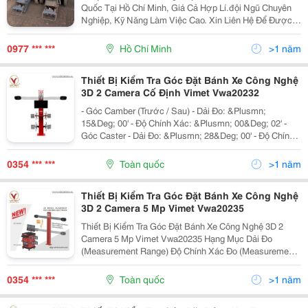
Quốc Tại Hồ Chí Minh, Giá Cả Hợp Lí.đội Ngũ Chuyên
Nghiệp, Kỹ Năng Làm Việc Cao. Xin Liên Hệ Để Được
Tư Vấn.trân Trọng!
Zalo/Sdt:0934041480(Ms.linh)/0977922878(Mr.ninh)
0977 *** ***
Hồ Chí Minh
>1 năm
Thiết Bị Kiểm Tra Góc Đặt Bánh Xe Công Nghệ
3D 2 Camera Cố Định Vimet Vwa20232
- Góc Camber (Trước / Sau) - Dải Đo: &Plusmn;
15&Deg; 00' - Độ Chính Xác: &Plusmn; 00&Deg; 02' -
Góc Caster - Dải Đo: &Plusmn; 28&Deg; 00' - Độ Chính
Xác: &Plusmn; 00&Deg; 05' - Độ Lắc Lư: &Plusmn; 25
&Deg; 00 ' - Độ Chính Xác: &Plusmn; 00...
0354 *** ***
Toàn quốc
>1 năm
Thiết Bị Kiểm Tra Góc Đặt Bánh Xe Công Nghệ
3D 2 Camera 5 Mp Vimet Vwa20235
Thiết Bị Kiểm Tra Góc Đặt Bánh Xe Công Nghệ 3D 2
Camera 5 Mp Vimet Vwa20235 Hạng Mục Dải Đo
(Measurement Range) Độ Chính Xác Đo (Measurement
Accuracy) Nguồn Điện (Power Supply)
110&Ndash;220V, 50/60Hz Độ Phân Giải...
0354 *** ***
Toàn quốc
>1 năm