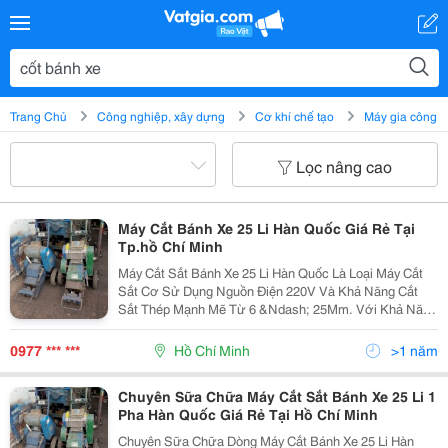
Trang Chủ
Công nghiệp, xây dựng
Cơ khí chế tạo
Máy gia công
Lọc nâng cao
Máy Cắt Bánh Xe 25 Li Hàn Quốc Giá Rẻ Tại
Tp.hồ Chí Minh
Máy Cắt Sắt Bánh Xe 25 Li Hàn Quốc Là Loại Máy Cắt
Sắt Cơ Sử Dụng Nguồn Điện 220V Và Khả Năng Cắt
Sắt Thép Mạnh Mẽ Từ 6 &Ndash; 25Mm. Với Khả Năng
Làm Việc Bền Bỉ Ở Cường Độ Cao Máy Là Sự Thay Thế
Tuyệt Vời Cho Các Dòng Máy Cắt Sắt 3 Pha Vì Không...
0977 *** ***
Hồ Chí Minh
>1 năm
Chuyên Sữa Chữa Máy Cắt Sắt Bánh Xe 25 Li 1
Pha Hàn Quốc Giá Rẻ Tại Hồ Chí Minh
Chuyên Sữa Chữa Dòng Máy Cắt Bánh Xe 25 Li Hàn