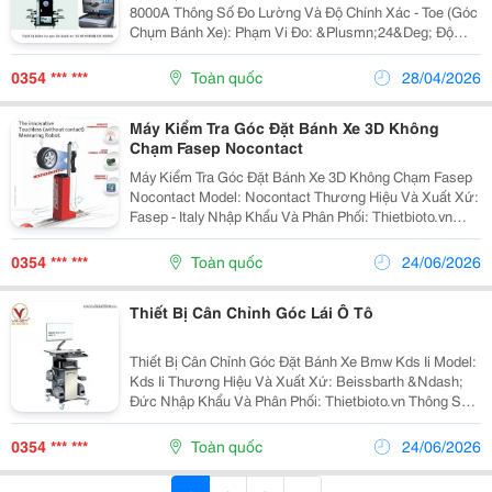
8000A Thông Số Đo Lường Và Độ Chính Xác - Toe (Góc
Chụm Bánh Xe): Phạm Vi Đo: &Plusmn;24&Deg; Độ
Chính Xác: &Plusmn;0.02&Deg; - Camber (Góc Nghiêng
Bánh Xe): Phạm Vi Đo: &Plusmn;10&Deg; ...
0354 *** ***
Toàn quốc
28/04/2026
Máy Kiểm Tra Góc Đặt Bánh Xe 3D Không
Chạm Fasep Nocontact
Máy Kiểm Tra Góc Đặt Bánh Xe 3D Không Chạm Fasep
Nocontact Model: Nocontact Thương Hiệu Và Xuất Xứ:
Fasep - Italy Nhập Khẩu Và Phân Phối: Thietbioto.vn
Thông Số Đo Lường - Độ Chính Xác: 0.03&Deg;
&Ndash; 0.2 Mm - Đường Kính Bánh Xe:...
0354 *** ***
Toàn quốc
24/06/2026
Thiết Bị Cân Chỉnh Góc Lái Ô Tô
Thiết Bị Cân Chỉnh Góc Đặt Bánh Xe Bmw Kds Ii Model:
Kds Ii Thương Hiệu Và Xuất Xứ: Beissbarth &Ndash;
Đức Nhập Khẩu Và Phân Phối: Thietbioto.vn Thông Số
Kỹ Thuật: - Nhiệt Độ Vận Hành: 5 &Ndash; 40 &Deg;C -
Nguồn Điện: 120 &Ndash; 220 V...
0354 *** ***
Toàn quốc
24/06/2026