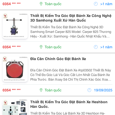
Lịch, Xe Tải, Xe Buýt,&Hellip; &Ndash; Góc Đo...
0354 *** ***
Toàn quốc
>1 năm
Thiết Bị Kiểm Tra Góc Đặt Bánh Xe Công Nghệ
3D Samhong Xuất Xứ Hàn Quốc
Thiết Bị Kiểm Tra Góc Đặt Bánh Xe Công Nghệ 3D
Samhong Smart Carper 825 Model: Carper 825 Thương
Hiệu - Xuất Xứ: Samhong - Hàn Quốc Nhật Khẩu Và
Phân Phối: Www.thietbioto.vn Có Đủ Chứng Chỉ Xuất Xứ
Co/Cq Và Cam Kết Đạt Tiêu Chuẩn Nđ 116 Của...
0354 *** ***
Toàn quốc
>1 năm
Đĩa Cân Chỉnh Góc Đặt Bánh Xe
Đĩa Cân Chỉnh Góc Đặt Bánh Xe Atp03502 Thiết Bị Này
Có Thể Đo Góc Lái Và Góc Cắt Lớn Nhất Của Bánh Xe
Phía Trước. Bàn Xoay Sẽ Chỉ Thị Chính Xác Góc Xoay
Của Bánh Xe Phù Hợp Hầu Hết Với Các Loại Xe Du
Lịch, Xe Tải, Xe Buýt,&Hellip; &Ndash; Góc...
0354 *** ***
Toàn quốc
19/09/2025
Thiết Bị Kiểm Tra Góc Đặt Bánh Xe Heshbon
Hàn Quốc.
Thiết Bị Kiểm Tra Góc Lái Bánh Xe 3D Heshbon Ha-