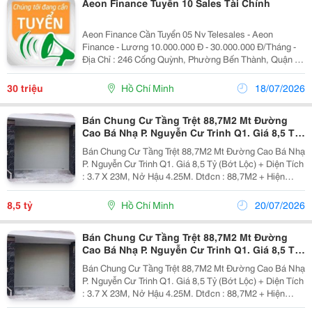
Aeon Finance Tuyển 10 Sales Tài Chính
Aeon Finance Cần Tuyển 05 Nv Telesales - Aeon
Finance - Lương 10.000.000 Đ - 30.000.000 Đ/Tháng -
Địa Chỉ : 246 Cống Quỳnh, Phường Bến Thành, Quận 1,
Tp Hồ Chí Minh + Mô Tả Công Việc ▪︎ Gọi Điện Tư Vấn,
Giới Thiệu Sản Phẩm/Dịch Vụ Đến...
30 triệu
Hồ Chí Minh
18/07/2026
Bán Chung Cư Tầng Trệt 88,7M2 Mt Đường
Cao Bá Nhạ P. Nguyễn Cư Trinh Q1. Giá 8,5 Tỷ
(Bớt Lộc)
Bán Chung Cư Tầng Trệt 88,7M2 Mt Đường Cao Bá Nhạ
P. Nguyễn Cư Trinh Q1. Giá 8,5 Tỷ (Bớt Lộc) + Diện Tích
: 3.7 X 23M, Nở Hậu 4.25M. Dtđcn : 88,7M2 + Hiện
Trạng : Trệt, Trống Suốt, 1Wc. Nhà Mới, Trống. + Vị Trí :
Gần Ngã 3 Cống Quỳnh, Cơ Sở 2...
8,5 tỷ
Hồ Chí Minh
20/07/2026
Bán Chung Cư Tầng Trệt 88,7M2 Mt Đường
Cao Bá Nhạ P. Nguyễn Cư Trinh Q1. Giá 8,5 Tỷ
(Bớt Lộc)
Bán Chung Cư Tầng Trệt 88,7M2 Mt Đường Cao Bá Nhạ
P. Nguyễn Cư Trinh Q1. Giá 8,5 Tỷ (Bớt Lộc) + Diện Tích
: 3.7 X 23M, Nở Hậu 4.25M. Dtđcn : 88,7M2 + Hiện
Trạng : Trệt, Trống Suốt, 1Wc. Nhà Mới, Trống. + Vị Trí :