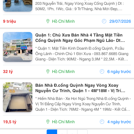
203 Nguyễn Trãi, Ngay Vòng Xoay Cống Quỳnh ) Dt :
50M2, 1Pn, 1Wc, Giá : 9 Tr/Tháng, Nhà Mới Đẹp,
Thoáng Mát, Căn Hộ Được Trang Bị Rần Như Đầy Đủ
Nội Thất Lh : Duy 0932042418 - N.phương 0918064364
9 triệu
Hồ Chí Minh
29/07/2026
Quận 1: Chủ Xưa Bán Nhà 4 Tầng Mặt Tiền
Cống Quỳnh Ngay Góc Phạm Ngũ Lão- Dt
4M*23M Vuông Đẹp- Vị Trí Đẹp Khai Thác Kinh
* Quận 1: Mặt Tiền Kinh Doanh Đ.cống Quỳnh, P.cầu
Doanh Đa
Ông Lãnh - Chính Chủ 1 Đời Xưa - 093.867.6685 Giang
Giang - Diện Tích: 90M2 - Ngang 3,9M * 22,5M. - Kết
Cấu: 4 Tầng - Sân Thượng. - Đang Sẵn Dòng Tiền Kinh
Doanh Đều - Vị Trí Trung Tâm Khan Hiếm...
32 tỷ
Hồ Chí Minh
6 ngày trước
Bán Nhà Đ.cống Quỳnh Ngay Vòng Xoay
Nguyễn Cư Trinh, Quận 1 - 4M*18M - Vị Trí
Đẳng Cấp Hiếm Nhà Bán * Lh Giang Giang:
* Hiếm Nhà Bán - Xe Hơi Ngủ Trong Nhà Đ.cống Quỳnh -
Vị Trí Đẳng Cấp Ngay Vòng Xoay Nguyễn Cư Trinh,
Quận 1 - Diện Tích: 76M2 - Ngang 4M * 19Mz - Kết Cấu:
4 Tầng. - Chỉ Cách 30M Ra Mặt Tiền Chính - Xung
Quanh Nhà Cao Tầng Đồng Bộ - Khu Dân Trí...
19,5 tỷ
Hồ Chí Minh
4 ngày trước