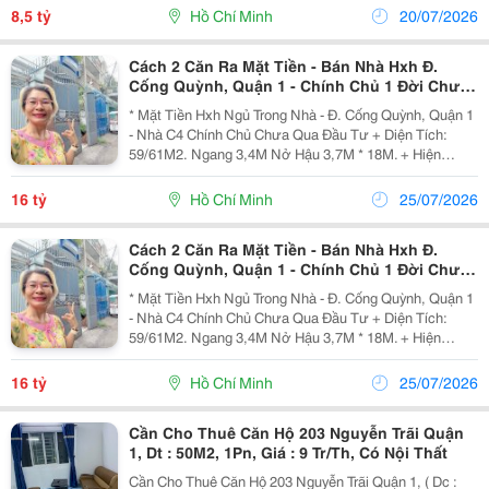
Gần Ngã 3 Cống Quỳnh, Cơ Sở 2...
8,5 tỷ
Hồ Chí Minh
20/07/2026
Cách 2 Căn Ra Mặt Tiền - Bán Nhà Hxh Đ.
Cống Quỳnh, Quận 1 - Chính Chủ 1 Đời Chưa
Qua Đầu Tư
* Mặt Tiền Hxh Ngủ Trong Nhà - Đ. Cống Quỳnh, Quận 1
- Nhà C4 Chính Chủ Chưa Qua Đầu Tư + Diện Tích:
59/61M2. Ngang 3,4M Nở Hậu 3,7M * 18M. + Hiện
Trạng: C4 - Phù Hợp Chủ Mới Xây Theo Công Năng Sử
Dụng. + Cách 2 Căn Ra Mặt Tiền Lớn. + Ngay Chợ...
16 tỷ
Hồ Chí Minh
25/07/2026
Cách 2 Căn Ra Mặt Tiền - Bán Nhà Hxh Đ.
Cống Quỳnh, Quận 1 - Chính Chủ 1 Đời Chưa
Qua Đầu Tư
* Mặt Tiền Hxh Ngủ Trong Nhà - Đ. Cống Quỳnh, Quận 1
- Nhà C4 Chính Chủ Chưa Qua Đầu Tư + Diện Tích:
59/61M2. Ngang 3,4M Nở Hậu 3,7M * 18M. + Hiện
Trạng: C4 - Phù Hợp Chủ Mới Xây Theo Công Năng Sử
Dụng. + Cách 2 Căn Ra Mặt Tiền Lớn. + Ngay Chợ...
16 tỷ
Hồ Chí Minh
25/07/2026
Cần Cho Thuê Căn Hộ 203 Nguyễn Trãi Quận
1, Dt : 50M2, 1Pn, Giá : 9 Tr/Th, Có Nội Thất
Cần Cho Thuê Căn Hộ 203 Nguyễn Trãi Quận 1, ( Dc :