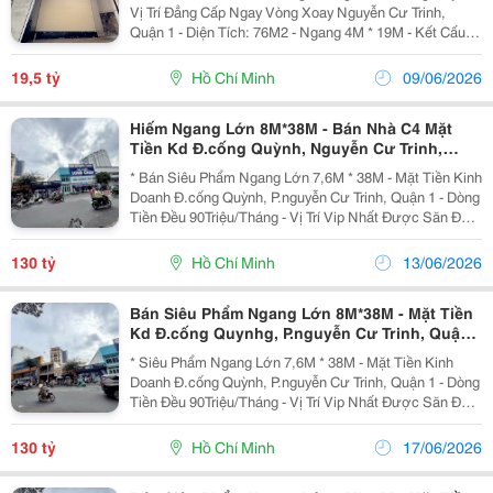
Lh Giang Giang:
Vị Trí Đẳng Cấp Ngay Vòng Xoay Nguyễn Cư Trinh,
Quận 1 - Diện Tích: 76M2 - Ngang 4M * 19M - Kết Cấu: 4
Tầng. - Chỉ Cách 30M Ra Mặt Tiền Chính - Xung Quanh
Nhà Cao Tầng Đồng Bộ - Khu Dân Trí Thức...
19,5 tỷ
Hồ Chí Minh
09/06/2026
Hiếm Ngang Lớn 8M*38M - Bán Nhà C4 Mặt
Tiền Kd Đ.cống Quỳnh, Nguyễn Cư Trinh,
Quận 1 - Dòng Tiền Đều 90Tr/Th - Giang
* Bán Siêu Phẩm Ngang Lớn 7,6M * 38M - Mặt Tiền Kinh
Giang:
Doanh Đ.cống Quỳnh, P.nguyễn Cư Trinh, Quận 1 - Dòng
Tiền Đều 90Triệu/Tháng - Vị Trí Vip Nhất Được Săn Đón
- Diện Tích: 271M2. - Kết Cấu: Cấp 4 - Phù Hợp Chủ Mới
Về Xây Theo Công Năng Hoạt Động -...
130 tỷ
Hồ Chí Minh
13/06/2026
Bán Siêu Phẩm Ngang Lớn 8M*38M - Mặt Tiền
Kd Đ.cống Quynhg, P.nguyễn Cư Trinh, Quận
1 - Hdt 90/Th - Vị Trí Vip Nhất Ngay Bộ Công
* Siêu Phẩm Ngang Lớn 7,6M * 38M - Mặt Tiền Kinh
An, Bệnh Viện Từ Dũ
Doanh Đ.cống Quỳnh, P.nguyễn Cư Trinh, Quận 1 - Dòng
Tiền Đều 90Triệu/Tháng - Vị Trí Vip Nhất Được Săn Đón
- Diện Tích: 271M2. - Kết Cấu: Cấp 4 - Phù Hợp Chủ Mới
Về Xây Theo Công Năng Hoạt Động - Khu...
130 tỷ
Hồ Chí Minh
17/06/2026