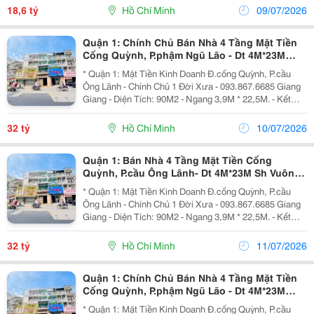
Dụng. Ngay Siêu Thị Cống Quỳnh, Bệnh Viện Từ Dũ,...
18,6 tỷ
Hồ Chí Minh
09/07/2026
Quận 1: Chính Chủ Bán Nhà 4 Tầng Mặt Tiền
Cống Quỳnh, P.phậm Ngũ Lão - Dt 4M*23M
Vuông Đẹp- Ngay Vòng Xoay Phạm Ngũ Lão
* Quận 1: Mặt Tiền Kinh Doanh Đ.cống Quỳnh, P.cầu
Phố Tây
Ông Lãnh - Chính Chủ 1 Đời Xưa - 093.867.6685 Giang
Giang - Diện Tích: 90M2 - Ngang 3,9M * 22,5M. - Kết
Cấu: 4 Tầng - Sân Thượng. - Đang Sẵn Dòng Tiền Kinh
Doanh Đều - Vị Trí Trung Tâm Khan Hiếm...
32 tỷ
Hồ Chí Minh
10/07/2026
Quận 1: Bán Nhà 4 Tầng Mặt Tiền Cống
Quỳnh, P.cầu Ông Lãnh- Dt 4M*23M Sh Vuông
Đẹp- Ngay Vòng Xoay Phạm Ngũ Lão Phố Tây
* Quận 1: Mặt Tiền Kinh Doanh Đ.cống Quỳnh, P.cầu
Bùi Viện-
Ông Lãnh - Chính Chủ 1 Đời Xưa - 093.867.6685 Giang
Giang - Diện Tích: 90M2 - Ngang 3,9M * 22,5M. - Kết
Cấu: 4 Tầng - Sân Thượng. - Đang Sẵn Dòng Tiền Kinh
Doanh Đều - Vị Trí Trung Tâm Khan Hiếm...
32 tỷ
Hồ Chí Minh
11/07/2026
Quận 1: Chính Chủ Bán Nhà 4 Tầng Mặt Tiền
Cống Quỳnh, P.phậm Ngũ Lão - Dt 4M*23M
Vuông Đẹp- Ngay Vòng Xoay Phạm Ngũ Lão
* Quận 1: Mặt Tiền Kinh Doanh Đ.cống Quỳnh, P.cầu