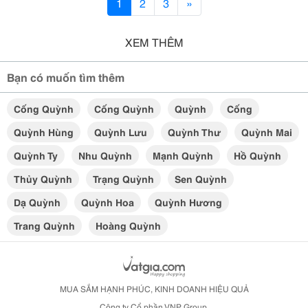
1
2
3
»
XEM THÊM
Bạn có muốn tìm thêm
Cống Quỳnh
Cống Quỳnh
Quỳnh
Cống
Quỳnh Hùng
Quỳnh Lưu
Quỳnh Thư
Quỳnh Mai
Quỳnh Ty
Nhu Quỳnh
Mạnh Quỳnh
Hồ Quỳnh
Thủy Quỳnh
Trạng Quỳnh
Sen Quỳnh
Dạ Quỳnh
Quỳnh Hoa
Quỳnh Hương
Trang Quỳnh
Hoàng Quỳnh
MUA SẮM HẠNH PHÚC, KINH DOANH HIỆU QUẢ
Công ty Cổ phần VNP Group.