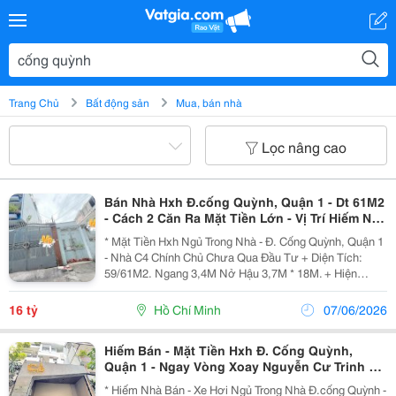
Trang Chủ
Bất động sản
Mua, bán nhà
Lọc nâng cao
Bán Nhà Hxh Đ.cống Quỳnh, Quận 1 - Dt 61M2
- Cách 2 Căn Ra Mặt Tiền Lớn - Vị Trí Hiếm Nhà
Bán
* Mặt Tiền Hxh Ngủ Trong Nhà - Đ. Cống Quỳnh, Quận 1
- Nhà C4 Chính Chủ Chưa Qua Đầu Tư + Diện Tích:
59/61M2. Ngang 3,4M Nở Hậu 3,7M * 18M. + Hiện
Trạng: C4 - Phù Hợp Chủ Mới Xây Theo Công Năng Sử
Dụng. + Cách 2 Căn Ra Mặt Tiền Lớn. + Ngay Chợ...
16 tỷ
Hồ Chí Minh
07/06/2026
Hiếm Bán - Mặt Tiền Hxh Đ. Cống Quỳnh,
Quận 1 - Ngay Vòng Xoay Nguyễn Cư Trinh Vị
Trí Siêu Vip - Khu Đẳng Cấp Kinh Doanh Đỉnh *
* Hiếm Nhà Bán - Xe Hơi Ngủ Trong Nhà Đ.cống Quỳnh -