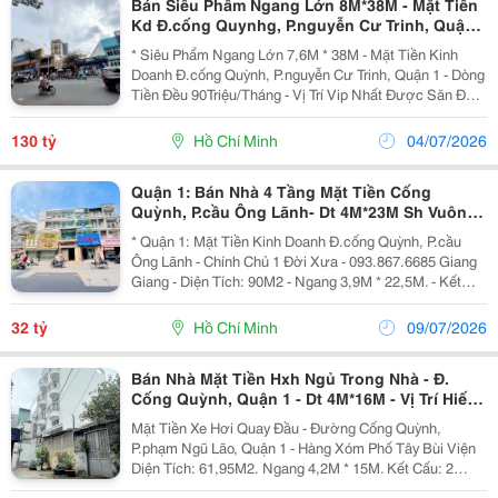
Bán Siêu Phẩm Ngang Lớn 8M*38M - Mặt Tiền
Kd Đ.cống Quynhg, P.nguyễn Cư Trinh, Quận
1 - Hdt 90/Th - Vị Trí Vip Nhất Ngay Bộ Công
* Siêu Phẩm Ngang Lớn 7,6M * 38M - Mặt Tiền Kinh
An, Bệnh Viện Từ Dũ
Doanh Đ.cống Quỳnh, P.nguyễn Cư Trinh, Quận 1 - Dòng
Tiền Đều 90Triệu/Tháng - Vị Trí Vip Nhất Được Săn Đón
- Diện Tích: 271M2. - Kết Cấu: Cấp 4 - Phù Hợp Chủ Mới
Về Xây Theo Công Năng Hoạt Động - Khu...
130 tỷ
Hồ Chí Minh
04/07/2026
Quận 1: Bán Nhà 4 Tầng Mặt Tiền Cống
Quỳnh, P.cầu Ông Lãnh- Dt 4M*23M Sh Vuông
Đẹp- Ngay Vòng Xoay Phạm Ngũ Lão Phố Tây
* Quận 1: Mặt Tiền Kinh Doanh Đ.cống Quỳnh, P.cầu
Bùi Viện-
Ông Lãnh - Chính Chủ 1 Đời Xưa - 093.867.6685 Giang
Giang - Diện Tích: 90M2 - Ngang 3,9M * 22,5M. - Kết
Cấu: 4 Tầng - Sân Thượng. - Đang Sẵn Dòng Tiền Kinh
Doanh Đều - Vị Trí Trung Tâm Khan Hiếm...
32 tỷ
Hồ Chí Minh
09/07/2026
Bán Nhà Mặt Tiền Hxh Ngủ Trong Nhà - Đ.
Cống Quỳnh, Quận 1 - Dt 4M*16M - Vị Trí Hiếm
Bán
Mặt Tiền Xe Hơi Quay Đầu - Đường Cống Quỳnh,
P.phạm Ngũ Lão, Quận 1 - Hàng Xóm Phố Tây Bùi Viện
Diện Tích: 61,95M2. Ngang 4,2M * 15M. Kết Cấu: 2
Tầng - Thuận Tiện Chủ Mới Về Xây Theo Công Năng Sử