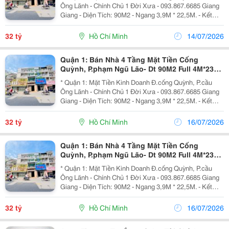
Phố Tây
Ông Lãnh - Chính Chủ 1 Đời Xưa - 093.867.6685 Giang
Giang - Diện Tích: 90M2 - Ngang 3,9M * 22,5M. - Kết
Cấu: 4 Tầng - Sân Thượng. - Đang Sẵn Dòng Tiền Kinh
Doanh Đều - Vị Trí Trung Tâm Khan Hiếm...
32 tỷ
Hồ Chí Minh
14/07/2026
Quận 1: Bán Nhà 4 Tầng Mặt Tiền Cống
Quỳnh, P.phạm Ngũ Lão- Dt 90M2 Full 4M*23M-
Chính Chủ Xưa Giang Giang Giá Tốt
* Quận 1: Mặt Tiền Kinh Doanh Đ.cống Quỳnh, P.cầu
Ông Lãnh - Chính Chủ 1 Đời Xưa - 093.867.6685 Giang
Giang - Diện Tích: 90M2 - Ngang 3,9M * 22,5M. - Kết
Cấu: 4 Tầng - Sân Thượng. - Đang Sẵn Dòng Tiền Kinh
Doanh Đều - Vị Trí Trung Tâm Khan Hiếm...
32 tỷ
Hồ Chí Minh
16/07/2026
Quận 1: Bán Nhà 4 Tầng Mặt Tiền Cống
Quỳnh, P.phạm Ngũ Lão- Dt 90M2 Full 4M*23M-
Chính Chủ Xưa Giang Giang Giá Tốt
* Quận 1: Mặt Tiền Kinh Doanh Đ.cống Quỳnh, P.cầu
Ông Lãnh - Chính Chủ 1 Đời Xưa - 093.867.6685 Giang
Giang - Diện Tích: 90M2 - Ngang 3,9M * 22,5M. - Kết
Cấu: 4 Tầng - Sân Thượng. - Đang Sẵn Dòng Tiền Kinh
Doanh Đều - Vị Trí Trung Tâm Khan Hiếm...
32 tỷ
Hồ Chí Minh
16/07/2026