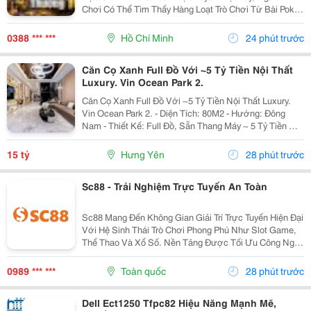
Chơi Có Thể Tìm Thấy Hàng Loạt Trò Chơi Từ Bài Poker,
Blackjack, Đến Slot Game Và Thể Thao, Tất Cả Đều
Được Phát Triển Với Công Nghệ Tiên Tiến Nhất....
0388 *** ***
Hồ Chí Minh
24 phút trước
Căn Cọ Xanh Full Đồ Với ~5 Tỷ Tiền Nội Thất
Luxury. Vin Ocean Park 2.
Căn Cọ Xanh Full Đồ Với ~5 Tỷ Tiền Nội Thất Luxury.
Vin Ocean Park 2. - Diện Tích: 80M2 - Hướng: Đông
Nam - Thiết Kế: Full Đồ, Sẵn Thang Máy ~ 5 Tỷ Tiền Nội
Thất. - Giá Bán: 15 Tỷ - Giảm Giá Bán Tiếp Về Còn 14.6
Tỷ ( Thu...
15 tỷ
Hưng Yên
28 phút trước
Sc88 - Trải Nghiệm Trực Tuyến An Toàn
Sc88 Mang Đến Không Gian Giải Trí Trực Tuyến Hiện Đại
Với Hệ Sinh Thái Trò Chơi Phong Phú Như Slot Game,
Thể Thao Và Xổ Số. Nền Tảng Được Tối Ưu Công Nghệ
Giúp Giao Dịch Nhanh, Bảo Mật An Toàn Và Vận Hành
Ổn Định Trên Mọi Thiết Bị. Thương Hiệu: Sc88...
0989 *** ***
Toàn quốc
28 phút trước
Dell Ect1250 Tfpc82 Hiệu Năng Mạnh Mẽ,