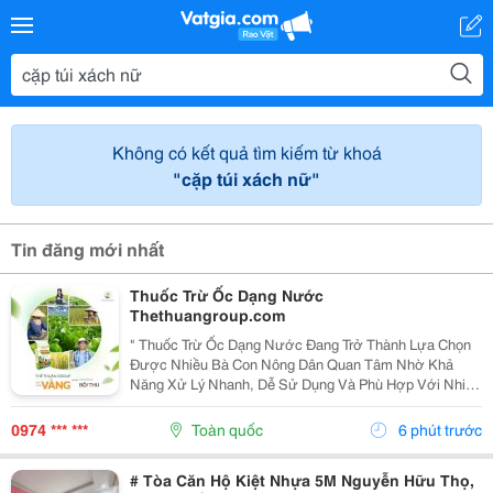
Không có kết quả tìm kiếm từ khoá
"cặp túi xách nữ"
Tin đăng mới nhất
Thuốc Trừ Ốc Dạng Nước
Thethuangroup.com
" Thuốc Trừ Ốc Dạng Nước Đang Trở Thành Lựa Chọn
Được Nhiều Bà Con Nông Dân Quan Tâm Nhờ Khả
Năng Xử Lý Nhanh, Dễ Sử Dụng Và Phù Hợp Với Nhiều
Loại Cây Trồng Khác Nhau. Trong Điều Kiện Thời Tiết
Nóng Ẩm, Mưa Nhiều, Các Loại Ốc Gây Hại Thường
0974 *** ***
Toàn quốc
6 phút trước
Phát...
# Tòa Căn Hộ Kiệt Nhựa 5M Nguyễn Hữu Thọ,