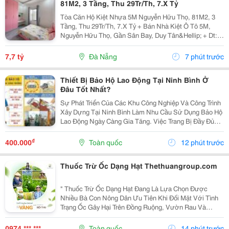
81M2, 3 Tầng, Thu 29Tr/Th, 7.X Tỷ
Tòa Căn Hộ Kiệt Nhựa 5M Nguyễn Hữu Thọ, 81M2, 3
Tầng, Thu 29Tr/Th, 7.X Tỷ + Bán Nhà Kiệt Ô Tô 5M,
Nguyễn Hữu Thọ, Gần Sân Bay, Duy Tân&Hellip; + Dt:
81M2, Ngang 8M, 3 Tầng Đúc Kiên Cố Sạch Đẹp, 8 Căn
Hộ Có Gác, Full Nội Thất Cao Cấp. Đang Cho Thuê...
7,7 tỷ
Đà Nẵng
7 phút trước
Thiết Bị Bảo Hộ Lao Động Tại Ninh Bình Ở
Đâu Tốt Nhất?
Sự Phát Triển Của Các Khu Công Nghiệp Và Công Trình
Xây Dựng Tại Ninh Bình Làm Nhu Cầu Sử Dụng Bảo Hộ
Lao Động Ngày Càng Gia Tăng. Việc Trang Bị Đầy Đủ
Thiết Bị Bảo Hộ Lao Động Tại Ninh Bình Đạt Chuẩn Giúp
Bảo Vệ Người Lao Động Trước Các Rủi Ro, Nâng...
₫
400.000
Toàn quốc
12 phút trước
Thuốc Trừ Ốc Dạng Hạt Thethuangroup.com
" Thuốc Trừ Ốc Dạng Hạt Đang Là Lựa Chọn Được
Nhiều Bà Con Nông Dân Ưu Tiên Khi Đối Mặt Với Tình
Trạng Ốc Gây Hại Trên Đồng Ruộng, Vườn Rau Và
Nhiều Loại Cây Trồng Khác. Sự Phát Triển Mạnh Của
Các Loài Ốc, Đặc Biệt Là Ốc Bươu Vàng, Có Thể Khiến
0974 *** ***
Toàn quốc
14 phút trước