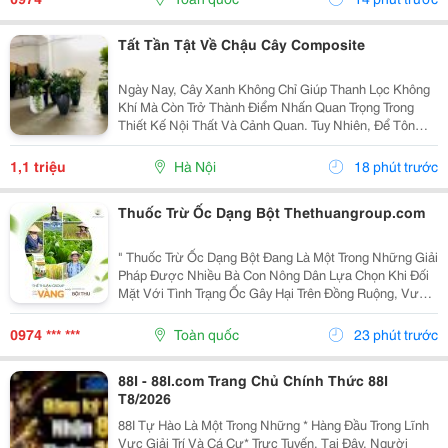
Cây...
Tất Tần Tật Về Chậu Cây Composite
Ngày Nay, Cây Xanh Không Chỉ Giúp Thanh Lọc Không
Khí Mà Còn Trở Thành Điểm Nhấn Quan Trọng Trong
Thiết Kế Nội Thất Và Cảnh Quan. Tuy Nhiên, Để Tôn
Lên Vẻ Đẹp Của Cây Và Tạo Nên Một Tổng Thể Hài
Hòa, Việc Lựa Chọn Chậu Trồng Cây Phù Hợp Là Điều
1,1 triệu
Hà Nội
18 phút trước
Không...
Thuốc Trừ Ốc Dạng Bột Thethuangroup.com
" Thuốc Trừ Ốc Dạng Bột Đang Là Một Trong Những Giải
Pháp Được Nhiều Bà Con Nông Dân Lựa Chọn Khi Đối
Mặt Với Tình Trạng Ốc Gây Hại Trên Đồng Ruộng, Vườn
Cây Và Các Khu Vực Canh Tác Nông Nghiệp. Với Khả
Năng Phân Tán Nhanh, Dễ Sử Dụng Và Tác Động...
0974 *** ***
Toàn quốc
23 phút trước
88I - 88I.com Trang Chủ Chính Thức 88I
T8/2026
88I Tự Hào Là Một Trong Những * Hàng Đầu Trong Lĩnh
Vực Giải Trí Và Cá Cư* Trực Tuyến. Tại Đây, Người