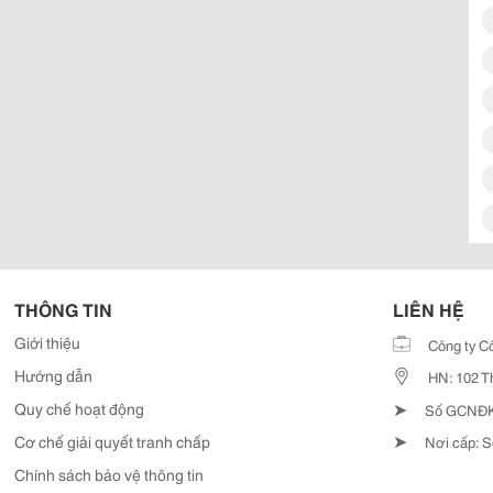
THÔNG TIN
LIÊN HỆ
Giới thiệu
Công ty C
Hướng dẫn
HN: 102 T
➤
Quy chế hoạt động
Số GCNĐKD
➤
Cơ chế giải quyết tranh chấp
Nơi cấp: S
Chính sách bảo vệ thông tin