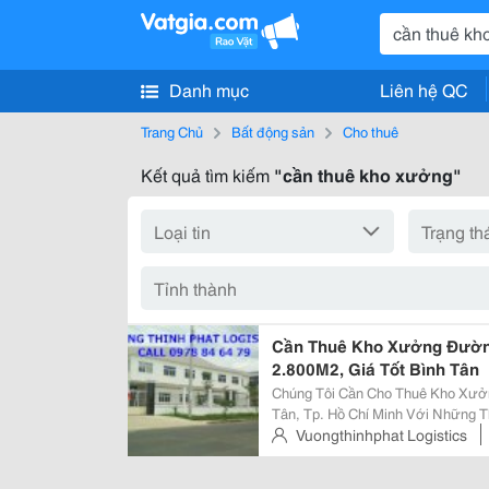
Danh mục
Liên hệ QC
Trang Chủ
Bất động sản
Cho thuê
Kết quả tìm kiếm
"cần thuê kho xưởng"
Cần Thuê Kho Xưởng Đường
2.800M2, Giá Tốt Bình Tân
Chúng Tôi Cần Cho Thuê Kho Xưở
Tân, Tp. Hồ Chí Minh Với Những Thông Tin Chi 
Dụng: 2.800M2. - Diện Tích Kho Xây Dựng: 2.200M2. - Diện Tích Văn Phòng
Vuongthinhphat Logistics
Cùng Bãi Xe: Gần 600M2. ...
Minh