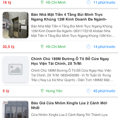
Bước Ra Mặt Tiền Xe Hơi, Gần Chợ Tiện Ích Chợ...
16 tỷ
Hồ Chí Minh
11 phút trước
Bán Nhà Mặt Tiền 4 Tầng Bùi Minh Trực
Ngang Khủng 12M Kinh Doanh Đa Ngành-
Bán Nhà Mặt Tiền 4 Tầng Bùi Minh Trực Ngang Khủng
12M Kinh Doanh Đa Ngành- 0931172218 Alobán Nhà
Mặt Tiền 4 Tầng Bùi Minh Trực Ngang Khủng 12M Kinh
Doanh Đa Ngành Kết Cấu 4 Tầng Kiên Cố, Chủ Thiện
Chí Bán Nhanh Đưa Gia Đình Đi Định Cư Đức Gần...
32,5 tỷ
Hồ Chí Minh
14 phút trước
Chính Chủ 189M Đường Ô Tô Đỗ Cửa Ngay
Học Viện Tài Chính, 2X Tr/M:
Chính Chủ 189M Đường Ô Tô Đỗ Cửa Ngay Học Viện
Tài Chính, 2X Tr/M: 0835459289 - Vị Trí Tuấn Dị -Trưng
Trắc-( Nay Là Xã Như Quỳnh) - Diện Tích 189M2 Mặt
Tiền 9M Nở Hậu - Chỉ 3 Bc Chân Ra Chợ Tuấn Dị Ql
Lộ5A Giao Thông Cực Thuận Tiện ❤ Bán Kính...
5 tỷ
Hưng Yên
45 phút trước
Báo Giá Cửa Nhôm Xingfa Lùa 2 Cánh Mới
Nhất
Cửa Nhôm Xingfa Lùa 2 Cánh Đang Trở Thành Lựa