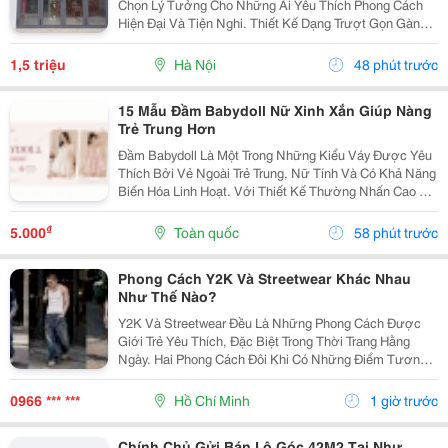
Chọn Lý Tưởng Cho Những Ai Yêu Thích Phong Cách
Hiện Đại Và Tiện Nghi. Thiết Kế Dạng Trượt Gọn Gàng
Trên Ray Giúp Cửa Vận Hành Nhẹ Nhàng, Tiết Kiệm
Diện Tích, Phù Hợp Cả Không Gian Nhỏ Hẹp Lẫn Những
1,5 triệu
Hà Nội
48 phút trước
Công...
15 Mẫu Đầm Babydoll Nữ Xinh Xắn Giúp Nàng
Trẻ Trung Hơn
Đầm Babydoll Là Một Trong Những Kiểu Váy Được Yêu
Thích Bởi Vẻ Ngoài Trẻ Trung, Nữ Tính Và Có Khả Năng
Biến Hóa Linh Hoạt. Với Thiết Kế Thường Nhấn Cao Ở
Phần Ngực Hoặc Eo Rồi Xòe Nhẹ Xuống Dưới, Kiểu
Váy Này Tạo Cảm Giác Thoải Mái Nhưng Vẫn Giữ
₫
5.000
Toàn quốc
58 phút trước
Được...
Phong Cách Y2K Và Streetwear Khác Nhau
Như Thế Nào?
Y2K Và Streetwear Đều Là Những Phong Cách Được
Giới Trẻ Yêu Thích, Đặc Biệt Trong Thời Trang Hằng
Ngày. Hai Phong Cách Đôi Khi Có Những Điểm Tương
Đồng Như Trang Phục Thoải Mái, Phom Rộng Và Ảnh
Hưởng Từ Văn Hóa Đường Phố. Tuy Nhiên, Y2K Và...
0966 *** ***
Hồ Chí Minh
1 giờ trước
Chính Chủ Gửi Bán Lô Góc 42M2 Tại Như