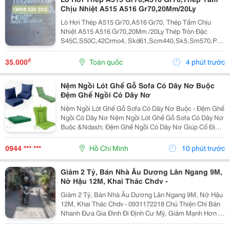
Chịu Nhiệt A515 A516 Gr70,20Mm/20Ly
Lò Hơi Thép A515 Gr70,A516 Gr70, Thép Tấm Chịu
Nhiệt A515 A516 Gr70,20Mm /20Ly Thép Tròn Đặc
S45C,S50C,42Crmo4, Skd61,Scm440,Sk5,Sm570,P20
Thép Tấm Chịu Nhiệt A515 Gr70,A516 Gr70, 20Mm
X2000X6000/12000Mm Thép Tấm Chịu Mài Mòn,Chịu
₫
35.000
Toàn quốc
4 phút trước
Mòn Cao...
Nệm Ngồi Lót Ghế Gỗ Sofa Có Dây Nơ Buộc
Đệm Ghế Ngồi Có Dây Nơ
Nệm Ngồi Lót Ghế Gỗ Sofa Có Dây Nơ Buộc - Đệm Ghế
Ngồi Có Dây Nơ Nệm Ngồi Lót Ghế Gỗ Sofa Có Dây Nơ
Buộc &Ndash; Đệm Ghế Ngồi Có Dây Nơ Giúp Cố Định
Nệm Chắc Hơn, Hạn Chế Xô Lệch Và Giữ Form Gọn
Khi Sử Dụng. Nemngoi.com Có Nhiều Kích Thước, Độ
0944 *** ***
Hồ Chí Minh
10 phút trước
Dày...
Giảm 2 Tỷ, Bán Nhà Âu Dương Lân Ngang 9M,
Nở Hậu 12M, Khai Thác Chdv -
Giảm 2 Tỷ, Bán Nhà Âu Dương Lân Ngang 9M, Nở Hậu
12M, Khai Thác Chdv - 0931172218 Chủ Thiện Chí Bán
Nhanh Đưa Gia Đình Đi Định Cư Mỹ, Giảm Mạnh Hơn 2
Tỷ Giá Cả Còn Thương Lượng Hàng Xóm Dân Trí, 1