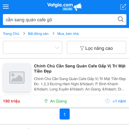
Trang Chủ
Bất động sản
Mua, bán nhà
Lọc nâng cao
Chính Chủ Cần Sang Quán Cafe Gấp Vị Trí Mặt
Tiền Đẹp
Chính Chủ Cần Sang Quán Cafe Gấp Vị Trí Mặt Tiền Đẹp
Đc: 1,2,3 Đường Hàm Nghi &Ndash; P. Bình Khánh
&Ndash; Long Xuyên &Ndash; An Giang. &Ndash; Diện
Tích: 200M2 &Ndash; Quán Nằm Vị Trí Đẹp, 2 Mặt Tiền
Đường, Khu Dân Cư Đông Đúc Nhiều Người...
190 triệu
An Giang
>1 năm
1