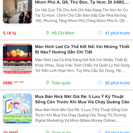
Nhơn Phú A, Q9, Thủ Đức, Tp Hcm. Dt 54M2,
Sổ Hồng Riêng. Giá 5,18 Tỷ
Cơ Hội Cực Tốt Cho Anh Chị Nào Đang Tìm Nơi An Cư
Tại Tp Hcm. Chính Chủ Cần Bán Gấp Căn Nhà Đường
160, Phường Tăng Nhơn Phú (Tăng Nhơn Phú A, Q9
Cũ). Vị Trí Nhà Nằm Trong Khu Dân Cư Ổn Định, Giao
Thông Thuận Tiện Chỉ Vài Bước Là Ra Lã Xuân Oai,
5,18 tỷ
Hồ Chí Minh
41 phút trước
Lê...
Màn Hình Led Có Thể Kết Nối Với Những Thiết
Bị Nào? Hướng Dẫn Chi Tiết
Màn Hình Led Có Khả Năng Kết Nối Với Nhiều Thiết Bị
Khác Nhau, Giúp Việc Trình Chiếu Và Quản Lý Nội Dung
Trở Nên Linh Hoạt Hơn. Tùy Nhu Cầu Sử Dụng, Hệ
Thống Có Thể Nhận Tín Hiệu Từ Máy Tính, Laptop,
Camera, Đầu Phát Hd/4K, Tv Box, Điện Thoại, Máy...
0986 *** ***
Toàn quốc
50 phút trước
Mua Bán Nick Mkt Giá Rẻ: 5 Lưu Ý Kỹ Thuật
Sống Còn Trước Khi Mua Via Chạy Quảng Cáo
Mua Bán Nick Mkt Giá Rẻ: 5 Lưu Ý Kỹ Thuật Sống Còn
Trước Khi Mua Via Chạy Quảng Cáo Trong Thị Trường
Digital Marketing Và Mmo (Make Money Online),
Facebook Ads Vẫn Luôn Là Kênh Mang Lại Lượng
Khách Hàng Tiềm Năng Và Dòng Doanh Thu Đột Phá.
₫
20.000
Toàn quốc
53 phút trước