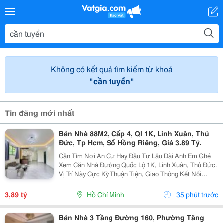
Không có kết quả tìm kiếm từ khoá
"cần tuyển"
Tin đăng mới nhất
Bán Nhà 88M2, Cấp 4, Ql 1K, Linh Xuân, Thủ
Đức, Tp Hcm, Sổ Hồng Riêng, Giá 3.89 Tỷ.
Cần Tìm Nơi An Cư Hay Đầu Tư Lâu Dài Anh Em Ghé
Xem Căn Nhà Đường Quốc Lộ 1K, Linh Xuân, Thủ Đức.
Vị Trí Này Cực Kỳ Thuận Tiện, Giao Thông Kết Nối
Nhanh Chóng, Cực Kỳ Phù Hợp Cho Khách Mua Để Giữ
Tài Sản Hoặc Cho Thuê Đều Rất Ổn Định. Thông Tin...
3,89 tỷ
Hồ Chí Minh
35 phút trước
Bán Nhà 3 Tầng Đường 160, Phường Tăng