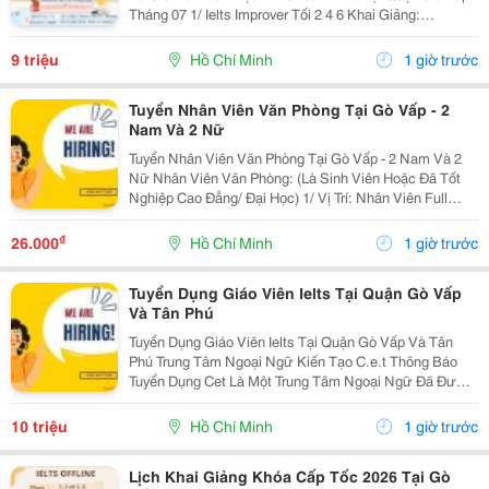
Tháng 07 1/ Ielts Improver Tối 2 4 6 Khai Giảng:
13/07/2026 Khung Giờ: 18:00 Đến 21:00 Học Phí Ưu Đãi
5% Khi Đăng Ký 2/ Ielts...
9 triệu
Hồ Chí Minh
1 giờ trước
Tuyển Nhân Viên Văn Phòng Tại Gò Vấp - 2
Nam Và 2 Nữ
Tuyển Nhân Viên Văn Phòng Tại Gò Vấp - 2 Nam Và 2
Nữ Nhân Viên Văn Phòng: (Là Sinh Viên Hoặc Đã Tốt
Nghiệp Cao Đẳng/ Đại Học) 1/ Vị Trí: Nhân Viên Full
Time (2 Nam 2 Nữ) Ca Làm: 13:00 Đến 21:00 (1 Tháng
Được Nghỉ Phép 1 Ngày, Và Hưởng Các Ngày...
₫
26.000
Hồ Chí Minh
1 giờ trước
Tuyển Dụng Giáo Viên Ielts Tại Quận Gò Vấp
Và Tân Phú
Tuyển Dụng Giáo Viên Ielts Tại Quận Gò Vấp Và Tân
Phú Trung Tâm Ngoại Ngữ Kiến Tạo C.e.t Thông Báo
Tuyển Dụng Cet Là Một Trung Tâm Ngoại Ngữ Đã Được
Thành Lập 16 Năm Chuyên Về Chương Trình Anh Văn
Học Thuật Ielts &Ndash; Toefl Ibt. Trung Tâm...
10 triệu
Hồ Chí Minh
1 giờ trước
Lịch Khai Giảng Khóa Cấp Tốc 2026 Tại Gò