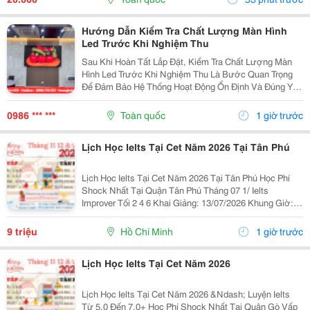
Để Vận...
Hướng Dẫn Kiểm Tra Chất Lượng Màn Hình
Led Trước Khi Nghiệm Thu
Sau Khi Hoàn Tất Lắp Đặt, Kiểm Tra Chất Lượng Màn
Hình Led Trước Khi Nghiệm Thu Là Bước Quan Trọng
Để Đảm Bảo Hệ Thống Hoạt Động Ổn Định Và Đúng Yêu
Cầu Kỹ Thuật. Một Số Hạng Mục Cần Kiểm Tra Gồm:
Chất Lượng Hiển Thị, Độ Sáng, Màu Sắc, Độ Đồng
0986 *** ***
Toàn quốc
1 giờ trước
Đều...
Lịch Học Ielts Tại Cet Năm 2026 Tại Tân Phú
Lịch Học Ielts Tại Cet Năm 2026 Tại Tân Phú Học Phí
Shock Nhất Tại Quận Tân Phú Tháng 07 1/ Ielts
Improver Tối 2 4 6 Khai Giảng: 13/07/2026 Khung Giờ:
18:00 Đến 21:00 Học Phí Ưu Đãi 5% Khi Đăng Ký 2/ Ielts
Basic Tối 3 5 7 Khai...
9 triệu
Hồ Chí Minh
1 giờ trước
Lịch Học Ielts Tại Cet Năm 2026
Lịch Học Ielts Tại Cet Năm 2026 &Ndash; Luyện Ielts
Từ 5.0 Đến 7.0+ Học Phí Shock Nhất Tại Quận Gò Vấp