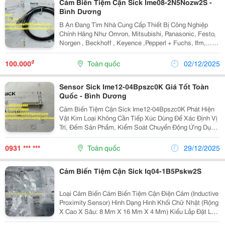
Cảm Biến Tiệm Cận Sick Ime08-2N5Nozw2S -
Bình Dương
B Ạn Đang Tìm Nhà Cung Cấp Thiết Bị Công Nghiệp
Chính Hãng Như Omron, Mitsubishi, Panasonic, Festo,
Norgen , Beckhoff , Keyence ,Pepperl + Fuchs, Ifm,...Và
Các Sản Phẩm Theo Máy? Chúng Tôi Có Tất Cả Những
Gì Bạn Cần - Nguồn Hàng Chính Hãng, Mức...
₫
100.000
Toàn quốc
02/12/2025
Sensor Sick Ime12-04Bpszc0K Giá Tốt Toàn
Quốc - Bình Dương
Cảm Biến Tiệm Cận Sick Ime12-04Bpszc0K Phát Hiện
Vật Kim Loại Không Cần Tiếp Xúc Dùng Để Xác Định Vị
Trí, Đếm Sản Phẩm, Kiểm Soát Chuyển Động Ứng Dụng
Trong Tự Động Hóa, Băng Chuyền, Máy Móc Công
Nghiệp Ngõ Ra Pnp Các Mã Hàng Tương Tự: ...
0931 *** ***
Toàn quốc
29/12/2025
Cảm Biến Tiệm Cận Sick Iq04-1B5Pskw2S
Loại Cảm Biến Cảm Biến Tiệm Cận Điện Cảm (Inductive
Proximity Sensor) Hình Dạng Hình Khối Chữ Nhật (Rộng
X Cao X Sâu: 8 Mm X 16 Mm X 4 Mm) Kiểu Lắp Đặt Lắp
Đặt Phẳng (Flush Installation) Khoảng Cách Phát Hiện