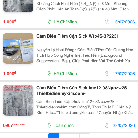
Khoảng Cách Phát Hiện ( \(S_{N}\) ) : 8 Mm. Khoảng
Cách Phát Hiện An Toàn ( \(S_{A}\) ) : 6.48 Mm. Cách
Thức Lắp Đặt : Non-Flush (Lắp Không Phẳng / Đầu Lồi).
Tần Số Chuyển Mạch : 2,000 Hz (Cho...
₫
1.000
Hồ Chí Minh
16/07/2026
Cảm Biến Tiệm Cận Sick Wtb4S-3P2231
Nguyên Lý Hoạt Động : Cảm Biến Tiệm Cận Quang Học
Tích Hợp Công Nghệ Triệt Tiêu Nền (Background
Suppression - Bgs), Giúp Phát Hiện Vật Thể Chính Xác
Mà Không Bị Nhiễu Bởi Màu Sắc Hoặc Các Bề Mặt
Phản Xạ Phía Sau. Phạm Vi Phát Hiện : Từ 4 Mm Đến
₫
1.000
Hồ Chí Minh
17/07/2026
120...
Cảm Biến Tiệm Cận Sick Ime12-08Npozw2S -
Thietbidienmykim.com-
Cảm Biến Tiệm Cận Sick Ime12-08Npozw2S -
Thietbidienmykim.com Công Ty Tnhh Thiết Bị Điện Mỹ
Kim, Http://Thietbidienmykim.com/ Chuyên Nhập Khẩu
Và Cung Cấp Thiết Bị Điện Tự Động Hóa &Amp; Công
Nghiệp Tại Thị Trường Việt Nam. Với Những Thương...
0907 *** ***
Toàn quốc
23/07/2026