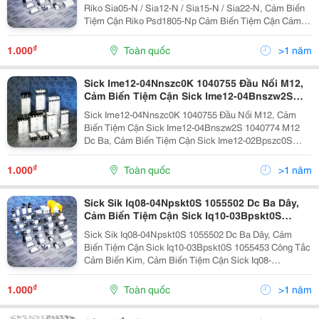
Cảm Biến Tiệm Cận Cảm Ứng Universal
Riko Sia05-N / Sia12-N / Sia15-N / Sia22-N, Cảm Biến
Tiệm Cận Riko Psd1805-Np Cảm Biến Tiệm Cận Cảm
Ứng Universal Sick Im18-05Bps-Zc1 6011991 Khiên,
Cảm Biến Tiệm Cận Sick Im12-08Nps-Zc1 7900045
₫
1.000
Toàn quốc
>1 năm
M12,...
Sick Ime12-04Nnszc0K 1040755 Đầu Nối M12,
Cảm Biến Tiệm Cận Sick Ime12-04Bnszw2S
1040774 M12 Dc Ba, Cảm Biến Tiệm Cận Sick
Sick Ime12-04Nnszc0K 1040755 Đầu Nối M12, Cảm
Ime12-02Bpszc0S Phích Cắm Hàng Không
Biến Tiệm Cận Sick Ime12-04Bnszw2S 1040774 M12
1040732
Dc Ba, Cảm Biến Tiệm Cận Sick Ime12-02Bpszc0S
Phích Cắm Hàng Không 1040732 Sick Ime12-
08Npozw2S 1040786 M12 Pinp, Cảm Biến Tiệm Cận
₫
1.000
Toàn quốc
>1 năm
Sick Ime12-08Nnozw2S...
Sick Sik Iq08-04Npskt0S 1055502 Dc Ba Dây,
Cảm Biến Tiệm Cận Sick Iq10-03Bpskt0S
1055453 Công Tắc Cảm Biến Kim, Cảm Biến
Sick Sik Iq08-04Npskt0S 1055502 Dc Ba Dây, Cảm
Tiệm Cận Sick Iq08-02Bpskw2S 1055490 Dc Ba
Biến Tiệm Cận Sick Iq10-03Bpskt0S 1055453 Công Tắc
Dây
Cảm Biến Kim, Cảm Biến Tiệm Cận Sick Iq08-
02Bpskw2S 1055490 Dc Ba Dây Cảm Biến Tiếp Xúc
D5B-1513, Cảm Biến Tiệm Cận V640-Hs61, Cảm Biến
₫
1.000
Toàn quốc
>1 năm
Tiệm Cận...