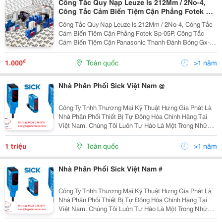
Công Tắc Quy Nạp Leuze Is 212Mm / 2No-4,
Công Tắc Cảm Biến Tiệm Cận Phẳng Fotek Sp-
05P, Công Tắc Cảm Biến Tiệm Cận Panasonic
Công Tắc Quy Nạp Leuze Is 212Mm / 2No-4, Công Tắc
Thanh Đánh Bóng Gx-5Su 5 Mm Không Có
Cảm Biến Tiệm Cận Phẳng Fotek Sp-05P, Công Tắc
Ren Dc Hai
Cảm Biến Tiệm Cận Panasonic Thanh Đánh Bóng Gx-
5Su 5 Mm Không Có Ren Dc Hai Công Tắc Sick Ime30-
20Nnszw2S / Ime30-20, Công Tắc Cảm Biến Tiệm Cận
₫
1.000
Toàn quốc
>1 năm
Sick...
Nhà Phân Phối Sick Việt Nam @
Công Ty Tnhh Thương Mại Kỹ Thuật Hưng Gia Phát Là
Nhà Phân Phối Thiết Bị Tự Động Hóa Chính Hãng Tại
Việt Nam. Chúng Tôi Luôn Tự Hào Là Một Trong Những
Nhà Cung Cấp Thiết Bị Cảm Biến Tiệm Cận Sick Hàng
Đầu Chuyên Dùng Cho Ngành Công Nghiệp Trong...
1 triệu
Toàn quốc
>1 năm
Nhà Phân Phối Sick Việt Nam #
Công Ty Tnhh Thương Mại Kỹ Thuật Hưng Gia Phát Là
Nhà Phân Phối Thiết Bị Tự Động Hóa Chính Hãng Tại
Việt Nam. Chúng Tôi Luôn Tự Hào Là Một Trong Những
Nhà Cung Cấp Thiết Bị Cảm Biến Tiệm Cận Sick Hàng