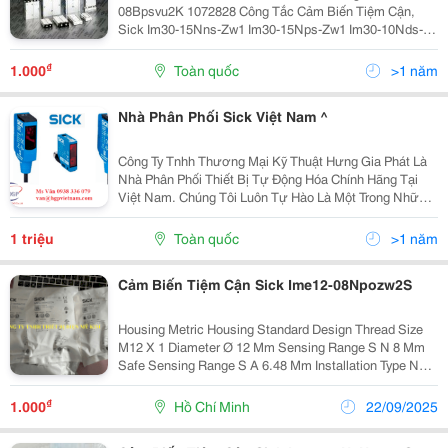
15Nps-Zw1 Im30-10Nds-Zw1 Một Năm
08Bpsvu2K 1072828 Công Tắc Cảm Biến Tiệm Cận,
Sick Im30-15Nns-Zw1 Im30-15Nps-Zw1 Im30-10Nds-
Zw1 Một Năm Sick Ime12-04Npszw2K 1040749 Dc Ba,
Sick Ime12-04Bnszcok Công Tắc Cảm Biến Tiệm Cận
₫
1.000
Toàn quốc
>1 năm
Cảm Ứng...
Nhà Phân Phối Sick Việt Nam ^
Công Ty Tnhh Thương Mại Kỹ Thuật Hưng Gia Phát Là
Nhà Phân Phối Thiết Bị Tự Động Hóa Chính Hãng Tại
Việt Nam. Chúng Tôi Luôn Tự Hào Là Một Trong Những
Nhà Cung Cấp Thiết Bị Cảm Biến Tiệm Cận Sick Hàng
Đầu Chuyên Dùng Cho Ngành Công Nghiệp Trong...
1 triệu
Toàn quốc
>1 năm
Cảm Biến Tiệm Cận Sick Ime12-08Npozw2S
Housing Metric Housing Standard Design Thread Size
M12 X 1 Diameter Ø 12 Mm Sensing Range S N 8 Mm
Safe Sensing Range S A 6.48 Mm Installation Type Non-
Flush Switching Frequency 2,000...
₫
1.000
Hồ Chí Minh
22/09/2025