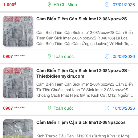
(Sn) 1.5 Mm ...
₫
1.000
Hồ Chí Minh
07/01/2026
Cảm Biến Tiệm Cận Sick Ime12-08Npozw2S
Cảm Biến Tiệm Cận Sick Ime12-08Npozw2S Cảm Biến
Tiệm Cận Sick Ime12-08Npozw2S (1040786) Là Loại
Cảm Biến Tiệm Cận Cảm Ứng (Inductive) Vỏ Hình Trụ
M12, Không Lắp Âm (Non-Flush), Khoảng Cách Phát
Hiện 8Mm, Ngõ Ra Pnp Nc, Kết Nối Cáp Dài 2M . Sản
0907 *** ***
Toàn quốc
05/03/2026
Phẩm...
Cảm Biến Tiệm Cận Sick Ime12-08Npozw2S -
Thietbidienmykim.com
Cảm Biến Tiệm Cận Sick Ime12-08Npozw2S Cảm Biến
Từ Tiêu Chuẩn Loại Kinh Tế Sick Ime12-08Npozw2S .
Khoảng Cách Phát Hiện: 8Mm; Kích Cỡ: M12; Nguồn
Cấp: 10...30Vdc; Loại Chống Nhiễu: Không Có Phần ...
Công Ty Tnhh Thiết Bị Điện Mỹ Kim, ...
0907 *** ***
Toàn quốc
18/03/2026
Cảm Biến Tiệm Cận Sick Ime12-08Npszcos
Kích Thước Đầu Ren : M12 X 1 (Đường Kính 12 Mm).