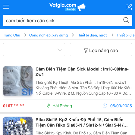
Trang Chủ
Công nghiệp, xây dựng
Thiết bị điện, nước
Thiết bị đi
Lọc nâng cao
Cảm Biến Tiệm Cận Sick Model : Im18-08Nns-
Zw1
Thông Số Kỹ Thuật: Mã Sản Phẩm: Im18-08Nns-Zw1
Khoảng Phát Hiện: 8 Mm. Tần Số Đáp Ứng: 600 Hz Kiểu
Nối Cable, 3-Wire, 2 M. Nguồn Cung Cấp 10 - 30 V Dc.
Ngõ Ra: Npn Ip 67
0167 *** ***
Hải Phòng
05/09/2025
Riko Sid15-Kp2 Khẩu Độ Phổ 15, Cảm Biến
Tiệm Cận Riko Sia05-N / Sia12-N / Sia15-N /
Sia22-N, Cảm Biến Tiệm Cận Riko Psd1805-Np
Riko Sid15-Kp2 Khẩu Độ Phổ 15, Cảm Biến Tiệm Cận