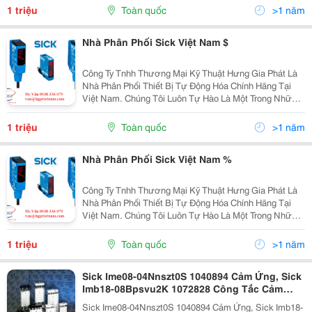
Đầu Chuyên Dùng Cho Ngành Công Nghiệp Trong...
1 triệu
Toàn quốc
>1 năm
Nhà Phân Phối Sick Việt Nam $
Công Ty Tnhh Thương Mại Kỹ Thuật Hưng Gia Phát Là
Nhà Phân Phối Thiết Bị Tự Động Hóa Chính Hãng Tại
Việt Nam. Chúng Tôi Luôn Tự Hào Là Một Trong Những
Nhà Cung Cấp Thiết Bị Cảm Biến Tiệm Cận Sick Hàng
Đầu Chuyên Dùng Cho Ngành Công Nghiệp Trong...
1 triệu
Toàn quốc
>1 năm
Nhà Phân Phối Sick Việt Nam %
Công Ty Tnhh Thương Mại Kỹ Thuật Hưng Gia Phát Là
Nhà Phân Phối Thiết Bị Tự Động Hóa Chính Hãng Tại
Việt Nam. Chúng Tôi Luôn Tự Hào Là Một Trong Những
Nhà Cung Cấp Thiết Bị Cảm Biến Tiệm Cận Sick Hàng
Đầu Chuyên Dùng Cho Ngành Công Nghiệp Trong...
1 triệu
Toàn quốc
>1 năm
Sick Ime08-04Nnszt0S 1040894 Cảm Ứng, Sick
Imb18-08Bpsvu2K 1072828 Công Tắc Cảm
Biến Tiệm Cận, Sick Im30-15Nns-Zw1 Im30-
Sick Ime08-04Nnszt0S 1040894 Cảm Ứng, Sick Imb18-