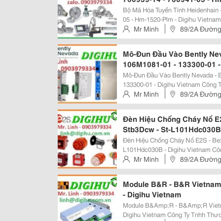
Bộ Mã Hóa Tuyến Tính Heidenhain -
05 - Hm-1520-Plm - Digihu Vietnam Công Ty Tnhh Thương Mại Và Dịch Vụ Đi
Gia Hưng, Chúng Tôi Chuyên Cung
Mr Minh
89/2A Đường
Cảm Biến, Thiết Bị Đo Nhiệt...
Mô-Đun Đầu Vào Bently Nev
106M1081-01 - 133300-01 -
Mô-Đun Đầu Vào Bently Nevada - B
133300-01 - Digihu Vietnam Công Ty Tnhh Thương Mại Và Dịch Vụ Điền Gia
Hưng, Chúng Tôi Chuyên Cung Cấ
Mr Minh
89/2A Đường
Biến, Thiết Bị Đo Nhiệt Độ, Áp Suất
Đèn Hiệu Chống Cháy Nổ 
Stb3Dcw - St-L101Hdc030B 
Đèn Hiệu Chống Cháy Nổ E2S - B
L101Hdc030B - Digihu Vietnam Công Ty Tnhh Thương Mại Và Dịch Vụ Điền
Gia Hưng, Chúng Tôi Chuyên Cung
Mr Minh
89/2A Đường
Cảm Biến, Thiết Bị Đo Nhiệt Độ, Áp
Module B&R - B&R Vietnam 
- Digihu Vietnam
Module B&Amp;R - B&Amp;R Vietna
Digihu Vietnam Công Ty Tnhh Thương Mại Và Dịch Vụ Điền Gia Hưng, Chúng