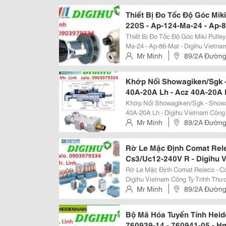
Thiết Bị Đo Tốc Độ Góc Miki 
220S - Ap-124-Ma-24 - Ap-8
Thiết Bị Đo Tốc Độ Góc Miki Pulley
Ma-24 - Ap-86-Mat - Digihu Vietnam Công Ty Tnhh Thương Mại Và Dịch
Điền Gia Hưng, Chúng Tôi Chuyên
Mr Minh
89/2A Đường
Gồm Cảm Biến, Thiết Bị Đo...
Khớp Nối Showagiken/Sgk -
40A-20A Lh - Acz 40A-20A L
Khớp Nối Showagiken/Sgk - Showa
40A-20A Lh - Digihu Vietnam Công Ty Tnhh Thương Mại Và Dịch Vụ Điền Gia
Hưng, Chúng Tôi Chuyên Cung Cấ
Mr Minh
89/2A Đường
Biến, Thiết Bị Đo Nhiệt Độ, Áp...
Rờ Le Mặc Định Comat Rele
Cs3/Uc12-240V R - Digihu 
Rờ Le Mặc Định Comat Releco - C
Digihu Vietnam Công Ty Tnhh Thương Mại Và Dịch Vụ Điền Gia Hưng, Chúng
Tôi Chuyên Cung Cấp Các Thiệt B
Mr Minh
89/2A Đường
Đo Nhiệt Độ, Áp Suất, Đo Mức, Đo.
Bộ Mã Hóa Tuyến Tính Heide
760939-14 - 760941-05 - H