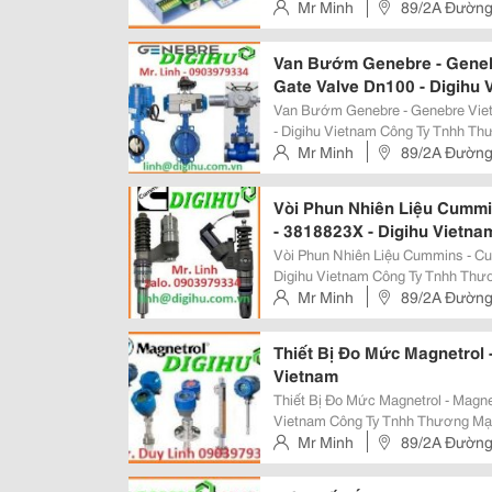
Tôi Chuyên Cung Cấp Các Thiệt B
Mr Minh
89/2A Đường
Đo Nhiệt Độ, Áp Suất, Đo Mức, Đo.
Van Bướm Genebre - Genebr
Gate Valve Dn100 - Digihu 
Van Bướm Genebre - Genebre Vietn
- Digihu Vietnam Công Ty Tnhh Thương Mại Và Dịch Vụ Điền Gia Hưng, Chúng
Tôi Chuyên Cung Cấp Các Thiệt B
Mr Minh
89/2A Đường
Đo Nhiệt Độ, Áp Suất, Đo...
Vòi Phun Nhiên Liệu Cummi
- 3818823X - Digihu Vietna
Vòi Phun Nhiên Liệu Cummins - C
Digihu Vietnam Công Ty Tnhh Thương Mại Và Dịch Vụ Điền Gia Hưng, Chúng
Tôi Chuyên Cung Cấp Các Thiệt B
Mr Minh
89/2A Đường
Đo Nhiệt Độ, Áp Suất, Đo Mức, Đo.
Thiết Bị Đo Mức Magnetrol -
Vietnam
Thiết Bị Đo Mức Magnetrol - Magne
Vietnam Công Ty Tnhh Thương Mại Và Dịch Vụ Điền Gia Hưng, Chúng Tôi
Chuyên Cung Cấp Các Thiệt Bị Tự
Mr Minh
89/2A Đường
Nhiệt Độ, Áp Suất, Đo Mức, Đo Lưu