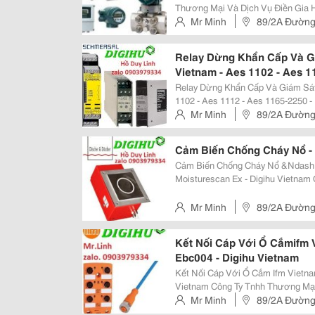
Thương Mại Và Dịch Vụ Điền Gia 
Thiệt Bị Tự Động Hóa Bao Gồm Cảm
Mr Minh
89/2A Đường
Mức, Đo Lưu Lượng. Hãy Cung...
Relay Dừng Khẩn Cấp Và G
Vietnam - Aes 1102 - Aes 1
Relay Dừng Khẩn Cấp Và Giám Sá
1102 - Aes 1112 - Aes 1165-2250 - Digihu Vietnam 
Và Dịch Vụ Điền Gia Hưng, Chúng 
Mr Minh
89/2A Đường
Hóa Bao Gồm Cảm Biến, Thiết Bị Đ
Cảm Biến Chống Cháy Nổ - 
Cảm Biến Chống Cháy Nổ &Ndash
Moisturescan Ex - Digihu Vietnam Công Ty Tnhh Thương Mại Và Dịch Vụ Điền
Gia Hưng, Chúng Tôi Chuyên Cung
Cảm Biến, Thiết Bị Đo Nhiệt Độ,...
Mr Minh
89/2A Đường
Kết Nối Cáp Với Ổ Cắmifm V
Ebc004 - Digihu Vietnam
Kết Nối Cáp Với Ổ Cắm Ifm Vietnam
Vietnam Công Ty Tnhh Thương Mại Và Dịch Vụ Điền Gia Hưng, Chúng Tôi
Chuyên Cung Cấp Các Thiệt Bị Tự
Mr Minh
89/2A Đường
Nhiệt Độ, Áp Suất, Đo Mức, Đo Lưu