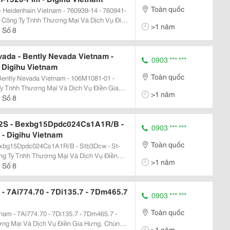
Toàn quốc
 Heidenhain Vietnam - 760939-14 - 760941-
ền
>1 năm
 Cấp Các Thiệt Bị Tự Động Hóa Bao Gồm
 Số 8
ada - Bently Nevada Vietnam -
0903 *** ***
 Digihu Vietnam
Toàn quốc
ently Nevada Vietnam - 106M1081-01 -
>1 năm
p Các Thiệt Bị Tự Động Hóa Bao Gồm Cảm
 Số 8
,...
E2S - Bexbg15Dpdc024Cs1A1R/B -
0903 *** ***
- Digihu Vietnam
Toàn quốc
exbg15Dpdc024Cs1A1R/B - Stb3Dcw - St-
>1 năm
 Cấp Các Thiệt Bị Tự Động Hóa Bao Gồm
 Số 8
 Suất,...
- 7Ai774.70 - 7Di135.7 - 7Dm465.7
0903 *** ***
Toàn quốc
m - 7Ai774.70 - 7Di135.7 - 7Dm465.7 -
>1 năm