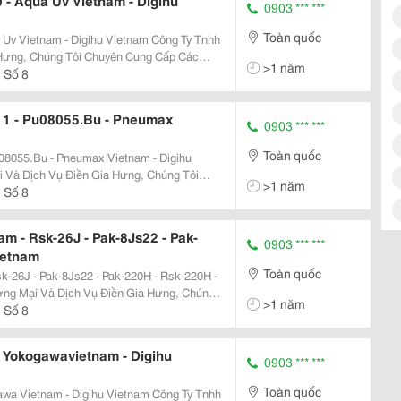
- Aqua Uv Vietnam - Digihu
0903 *** ***
Toàn quốc
tnam - Digihu Vietnam Công Ty Tnhh
Hưng, Chúng Tôi Chuyên Cung Cấp Các
>1 năm
 Biến, Thiết Bị Đo Nhiệt Độ, Áp Suất, Đo
 Số 8
11 - Pu08055.Bu - Pneumax
0903 *** ***
Toàn quốc
08055.Bu - Pneumax Vietnam - Digihu
>1 năm
 Động Hóa Bao Gồm Cảm Biến, Thiết Bị Đo
 Số 8
...
m - Rsk-26J - Pak-8Js22 - Pak-
0903 *** ***
ietnam
Toàn quốc
k-26J - Pak-8Js22 - Pak-220H - Rsk-220H -
>1 năm
ị Tự Động Hóa Bao Gồm Cảm Biến, Thiết Bị
 Số 8
 Yokogawavietnam - Digihu
0903 *** ***
Toàn quốc
nam - Digihu Vietnam Công Ty Tnhh