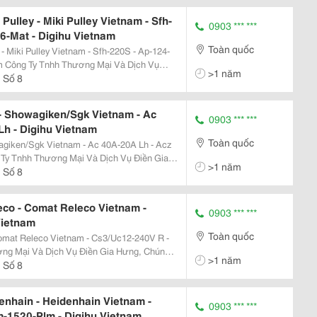
Pulley - Miki Pulley Vietnam - Sfh-
0903 *** ***
6-Mat - Digihu Vietnam
Toàn quốc
 - Miki Pulley Vietnam - Sfh-220S - Ap-124-
 Vụ
>1 năm
 Cung Cấp Các Thiệt Bị Tự Động Hóa Bao
 Số 8
 Showagiken/Sgk Vietnam - Ac
0903 *** ***
h - Digihu Vietnam
Toàn quốc
giken/Sgk Vietnam - Ac 40A-20A Lh - Acz
>1 năm
p Các Thiệt Bị Tự Động Hóa Bao Gồm Cảm
 Số 8
co - Comat Releco Vietnam -
0903 *** ***
Vietnam
Toàn quốc
omat Releco Vietnam - Cs3/Uc12-240V R -
>1 năm
ị Tự Động Hóa Bao Gồm Cảm Biến, Thiết Bị
 Số 8
..
nhain - Heidenhain Vietnam -
0903 *** ***
m-1520-Plm - Digihu Vietnam