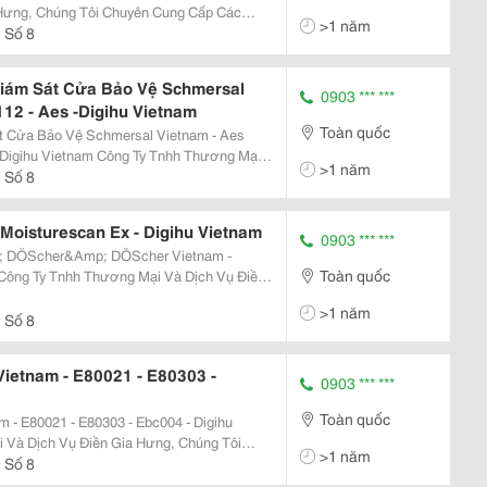
Hưng, Chúng Tôi Chuyên Cung Cấp Các
>1 năm
 Biến, Thiết Bị Đo Nhiệt Độ, Áp Suất, Đo
 Số 8
iám Sát Cửa Bảo Vệ Schmersal
0903 *** ***
112 - Aes -Digihu Vietnam
Toàn quốc
t Cửa Bảo Vệ Schmersal Vietnam - Aes
Công Ty Tnhh Thương Mại
>1 năm
Tôi Chuyên Cung Cấp Các Thiệt Bị Tự Động
 Số 8
o...
Moisturescan Ex - Digihu Vietnam
0903 *** ***
; DÖScher&Amp; DÖScher Vietnam -
Toàn quốc
 Cấp Các Thiệt Bị Tự Động Hóa Bao Gồm
>1 năm
 Số 8
ietnam - E80021 - E80303 -
0903 *** ***
Toàn quốc
 - E80021 - E80303 - Ebc004 - Digihu
>1 năm
 Động Hóa Bao Gồm Cảm Biến, Thiết Bị Đo
 Số 8
...