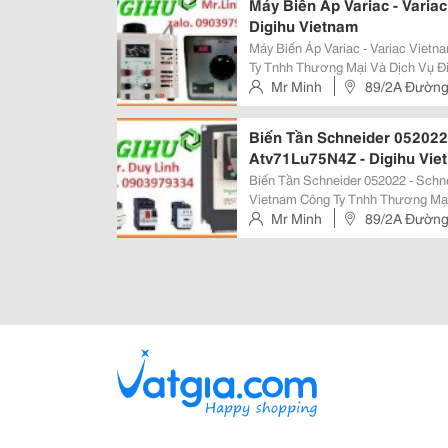
Máy Biến Áp Variac - Varia
Digihu Vietnam
Máy Biến Áp Variac - Variac Vietnam
Ty Tnhh Thương Mại Và Dịch Vụ Đ
Các Thiệt Bị Tự Động Hóa Bao Gồm
Mr Minh
89/2A Đường
Đo Mức, Đo Lưu...
Biến Tần Schneider 052022 
Atv71Lu75N4Z - Digihu Vie
Biến Tần Schneider 052022 - Schn
Vietnam Công Ty Tnhh Thương Mại Và Dịch Vụ Điền Gia Hưng, Chúng Tôi
Chuyên Cung Cấp Các Thiệt Bị Tự
Mr Minh
89/2A Đường
Nhiệt Độ, Áp Suất, Đo Mức, Đo Lưu