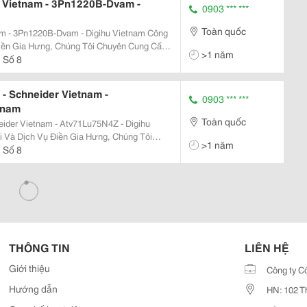
c Vietnam - 3Pn1220B-Dvam -
0903 *** ***
Toàn quốc
 - 3Pn1220B-Dvam - Digihu Vietnam Công
iền Gia Hưng, Chúng Tôi Chuyên Cung Cấp
>1 năm
 Cảm Biến, Thiết Bị Đo Nhiệt Độ, Áp Suất,
 Số 8
- Schneider Vietnam -
0903 *** ***
tnam
Toàn quốc
eider Vietnam - Atv71Lu75N4Z - Digihu
>1 năm
 Động Hóa Bao Gồm Cảm Biến, Thiết Bị Đo
 Số 8
...
THÔNG TIN
LIÊN HỆ
Giới thiệu
Công ty C
Hướng dẫn
HN: 102 T