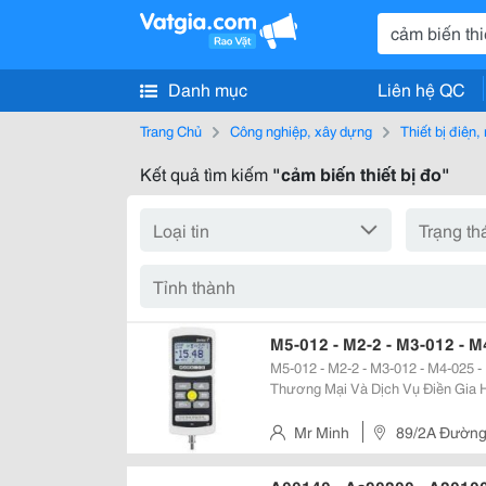
Danh mục
Liên hệ QC
Trang Chủ
Công nghiệp, xây dựng
Thiết bị điện
Kết quả tìm kiếm
"cảm biến thiết bị đo"
M5-012 - M2-2 - M3-012 - M
M5-012 - M2-2 - M3-012 - M4-025 - M7-025
Thương Mại Và Dịch Vụ Điền Gia 
Thiệt Bị Tự Động Hóa Bao Gồm Cảm
Mức, Đo Lưu Lượng...... Hãy...
Mr Minh
89/2A Đường