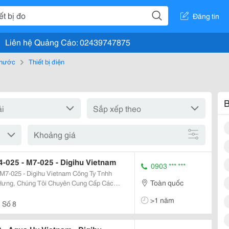
Đăng tin
Liên hệ Quảng Cáo: 02439747875
, nước
Thiết bị điện
B
Khoảng giá
4-025 - M7-025 - Digihu Vietnam
0903 *** ***
 - Digihu Vietnam Công Ty Tnhh
Toàn quốc
Hưng, Chúng Tôi Chuyên Cung Cấp Các
 Biến, Thiết Bị Đo Nhiệt Độ, Áp Suất, Đo
>1 năm
 Số 8