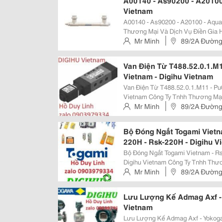
A00140 - As90200 - A20100 
Vietnam
A00140 - As90200 - A20100 - Aqua Uv Vie
Thương Mại Và Dịch Vụ Điền Gia 
Thiệt Bị Tự Động Hóa Bao Gồm Cảm
Mr Minh
89/2A Đường
Mức, Đo Lưu Lượng. Hãy Cung...
Van Điện Từ T488.52.0.1.M
Vietnam - Digihu Vietnam
Van Điện Từ T488.52.0.1.M11 - Pu
Vietnam Công Ty Tnhh Thương Mại Và Dịch Vụ Điền Gia Hưng, Chúng Tôi
Chuyên Cung Cấp Các Thiệt Bị Tự
Mr Minh
89/2A Đường
Nhiệt Độ, Áp Suất, Đo Mức, Đo Lưu
Bộ Đóng Ngắt Togami Vietna
220H - Rsk-220H - Digihu V
Bộ Đóng Ngắt Togami Vietnam - Rs
Digihu Vietnam Công Ty Tnhh Thương Mại Và Dịch Vụ Điền Gia Hưng, Chúng
Tôi Chuyên Cung Cấp Các Thiệt B
Mr Minh
89/2A Đường
Đo Nhiệt Độ, Áp Suất, Đo Mức,...
Lưu Lượng Kế Admag Axf -
Vietnam
Lưu Lượng Kế Admag Axf - Yokogawa Viet