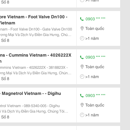
ị Tự Động Hóa Bao Gồm Cảm Biến, Thiết Bị
 Số 8
..
e Vietnam - Foot Valve Dn100 -
0903 *** ***
Vietnam
Toàn quốc
am - Foot Valve Dn100 - Gate Valve Dn100
>1 năm
ị Tự Động Hóa Bao Gồm Cảm Biến, Thiết Bị
 Số 8
ns - Cummins Vietnam - 4026222X
0903 *** ***
m
Toàn quốc
ummins Vietnam - 4026222X - 3818823X -
>1 năm
ị Tự Động Hóa Bao Gồm Cảm Biến, Thiết Bị
 Số 8
..
 Magnetrol Vietnam - - Digihu
0903 *** ***
Toàn quốc
trol Vietnam - 089-5340-005 - Digihu
>1 năm
 Động Hóa Bao Gồm Cảm Biến, Thiết Bị Đo
 Số 8
...