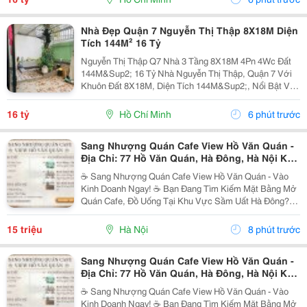
Nhà Đẹp Quận 7 Nguyễn Thị Thập 8X18M Diện
Tích 144M² 16 Tỷ
Nguyễn Thị Thập Q7 Nhà 3 Tầng 8X18M 4Pn 4Wc Đất
144M&Sup2; 16 Tỷ Nhà Nguyễn Thị Thập, Quận 7 Với
Khuôn Đất 8X18M, Diện Tích 144M&Sup2;, Nổi Bật Với
Ngang 8M &Ndash; Phù Hợp Khách Hàng Cần Không
Gian Rộng Để Ở Và Có Giá Trị Khai Thác Lâu Dài.
16 tỷ
Hồ Chí Minh
6 phút trước
Thông...
Sang Nhượng Quán Cafe View Hồ Văn Quán -
Địa Chỉ: 77 Hồ Văn Quán, Hà Đông, Hà Nội Khu
Vực Kinh Doanh Sầm Uất
☕ Sang Nhượng Quán Cafe View Hồ Văn Quán - Vào
Kinh Doanh Ngay! ☕ Bạn Đang Tìm Kiếm Mặt Bằng Mở
Quán Cafe, Đồ Uống Tại Khu Vực Sầm Uất Hà Đông?
Đây Chính Là Cơ Hội Vàng Dành Cho Bạn! Thông Tin
Chi Tiết: ◇ Địa Chỉ: 77 Hồ Văn Quán, Hà Đông, Hà...
15 triệu
Hà Nội
8 phút trước
Sang Nhượng Quán Cafe View Hồ Văn Quán -
Địa Chỉ: 77 Hồ Văn Quán, Hà Đông, Hà Nội Khu
Vực Kinh Doanh Sầm Uất
☕ Sang Nhượng Quán Cafe View Hồ Văn Quán - Vào
Kinh Doanh Ngay! ☕ Bạn Đang Tìm Kiếm Mặt Bằng Mở