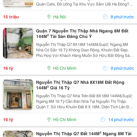
Quán Cafe, Đồ Uống Tại Khu Vực Sầm Uất Hà Đông?
Đây Chính Là Cơ Hội Vàng Dành Cho Bạn! Thông Tin
Chi Tiết: ◇ Địa Chỉ: 77 Hồ Văn Quán, Hà Đông, Hà...
15 triệu
Hà Nội
8 phút trước
Quận 7 Nguyễn Thị Thập Nhà Ngang 8M Đất
144M² Tài Sản Đáng Chú Ý
Nguyễn Thị Thập Q7 8X18M 144M&Sup2; Ngang 8M
Nhà Có Sẵn 16 Tỷ Không Gian Rộng, Khuôn Đất Đẹp,
Phù Hợp Với Khách Hàng Muốn Sở Hữu Bất Động Sản
Diện Tích Lớn Tại Quận 7. Căn Nhà Nằm Trên Khu Đất 8
X 18M, Tổng Diện Tích 144M&Sup2;, Mặt Ngang 8M.
16 tỷ
Hồ Chí Minh
9 phút trước
Với...
Nguyễn Thị Thập Q7 Nhà 8X18M Đất Rộng
144M² Giá 16 Tỷ
Nguyễn Thị Thập Q7 Nhà Trên Đất 8X18M 144M&Sup2;
Ngang 8M 16 Tỷ Cần Bán Nhà Tại Nguyễn Thị Thập,
Quận 7, Sở Hữu Khuôn Đất 8 X 18M, Diện Tích Lên Đến
144M&Sup2;. Điểm Nổi Bật Của Tài Sản Là Ngang 8M,
Tạo Lợi Thế Lớn Về Không Gian Và Khả Năng Sử...
16 tỷ
Hồ Chí Minh
14 phút trước
Nguyễn Thị Thập Q7 Đất 144M² Ngang 8M Tài