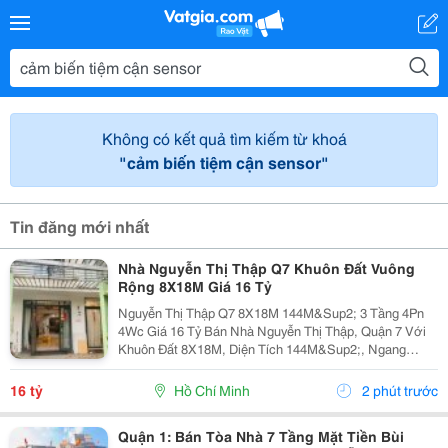
Không có kết quả tìm kiếm từ khoá
"cảm biến tiệm cận sensor"
Tin đăng mới nhất
Nhà Nguyễn Thị Thập Q7 Khuôn Đất Vuông
Rộng 8X18M Giá 16 Tỷ
Nguyễn Thị Thập Q7 8X18M 144M&Sup2; 3 Tầng 4Pn
4Wc Giá 16 Tỷ Bán Nhà Nguyễn Thị Thập, Quận 7 Với
Khuôn Đất 8X18M, Diện Tích 144M&Sup2;, Ngang
Rộng 8M. Nhà Xây 3 Tầng, Gồm 4 Phòng Ngủ, 4 Toilet,
Phù Hợp Gia Đình Cần Không Gian Sử Dụng Rộng...
16 tỷ
Hồ Chí Minh
2 phút trước
Quận 1: Bán Tòa Nhà 7 Tầng Mặt Tiền Bùi