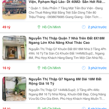
Viện, P.phạm Ngũ Lão- Dt 40M2- Sẵn Hdt Riêng
Tầng Trệt 80Tr/Th- Chính Chủ Chào Giá Tốt
* Quận 1: Siêu Phẩm 7 Tầng Mặt Tiền Bùi Viện - Đang
Cho Thuê Riêng Mặt Bằng Trệt Sẵn Dòng Tiền 80
Triệu/Tháng - 0938676685 Giang Giang - Diện Tích:
38M2 - Ngang 2,85M Nở Hậu 5,55M * 11M. - Kết Cấu: 7
Tầng - Sân Thượng - Sẵn 11 Phòng Dịch Vụ - 12...
49 tỷ
Hồ Chí Minh
2 phút trước
Nguyễn Thị Thập Quận 7 Nhà Trên Đất 8X18M
Ngang Lớn Khả Năng Khai Thác Cao
Nguyễn Thị Thập Q7 Khuôn Đất 8X18M Nhà 3 Tầng 4Pn
4Wc 16 Tỷ Tài Sản Có Khuôn Đất 144M&Sup2;, Ngang
8M, Phù Hợp Khách Hàng Đang Tìm Một Căn Nhà Rộng
Tại Quận 7 Để Ở Lâu Dài Hoặc Khai Thác Theo Nhu
Cầu. Nhà Xây 3 Tầng, Bố Trí 4 Phòng Ngủ Và 4 Toilet....
16 tỷ
Hồ Chí Minh
3 phút trước
Nguyễn Thị Thập Q7 Ngang 8M Dài 18M Đất
Rộng Giá 16 Tỷ
Nguyễn Thị Thập Q7 144M&Sup2; 3 Tầng 4Pn 4Wc
Ngang 8M 16 Tỷ Nhà Rộng, Khuôn Đất Đẹp, Công Năng
Vừa Đủ Cho Gia Đình, Phù Hợp Khách Hàng Muốn Tìm
Tài Sản Có Giá Trị Sử Dụng Thực Tế Tại Quận 7. Khuôn
Đất 8X18M, Tổng Diện Tích 144M&Sup2;, Nhà Xây 3...
16 tỷ
Hồ Chí Minh
6 phút trước