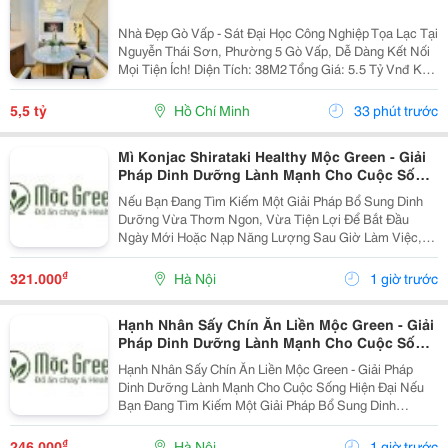
Nhà Đẹp Gò Vấp - Sát Đại Học Công Nghiệp Tọa Lạc Tại
Nguyễn Thái Sơn, Phường 5 Gò Vấp, Dễ Dàng Kết Nối
Mọi Tiện Ích! Diện Tích: 38M2 Tổng Giá: 5.5 Tỷ Vnđ Kết
Cấu: Nhà 1 Trệt 2 Lầu Kiên Cố, 3Pn, 3Wc, Ban Công,
Sân Thượng Thoáng Mát, Sẵn Sàng Dọn...
5,5 tỷ
Hồ Chí Minh
33 phút trước
Mì Konjac Shirataki Healthy Mộc Green - Giải
Pháp Dinh Dưỡng Lành Mạnh Cho Cuộc Sống
Hiện Đại
Nếu Bạn Đang Tìm Kiếm Một Giải Pháp Bổ Sung Dinh
Dưỡng Vừa Thơm Ngon, Vừa Tiện Lợi Để Bắt Đầu
Ngày Mới Hoặc Nạp Năng Lượng Sau Giờ Làm Việc,
Thì Mì Konjac Shirataki Healthy Mộc Green Chính Là
Lựa Chọn Hoàn Hảo. Vì Sao Nên Lựa Chọn Mì Konjac...
₫
321.000
Hà Nội
1 giờ trước
Hạnh Nhân Sấy Chín Ăn Liền Mộc Green - Giải
Pháp Dinh Dưỡng Lành Mạnh Cho Cuộc Sống
Hiện Đại
Hạnh Nhân Sấy Chín Ăn Liền Mộc Green - Giải Pháp
Dinh Dưỡng Lành Mạnh Cho Cuộc Sống Hiện Đại Nếu
Bạn Đang Tìm Kiếm Một Giải Pháp Bổ Sung Dinh
Dưỡng Vừa Thơm Ngon, Vừa Tiện Lợi Để Bắt Đầu
Ngày Mới Hoặc Nạp Năng Lượng Sau Giờ Làm Việc,
₫
246.000
Hà Nội
1 giờ trước