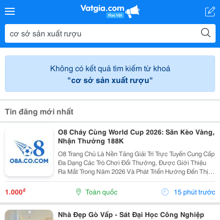
Không có kết quả tìm kiếm từ khoá
"cơ sở sản xuất rượu"
Tin đăng mới nhất
O8 Cháy Cùng World Cup 2026: Săn Kèo Vàng,
Nhận Thưởng 188K
O8 Trang Chủ Là Nền Tảng Giải Trí Trực Tuyến Cung Cấp
Đa Dạng Các Trò Chơi Đổi Thưởng, Được Giới Thiệu
Ra Mắt Trong Năm 2026 Và Phát Triển Hướng Đến Thị
Trường Châu Á. Theo Thông Tin Từ Nền Tảng, O8 Hoạt
Động Theo Các Tiêu Chuẩn Áp Dụng Trong Lĩnh...
₫
1.000
Toàn quốc
15 phút trước
Nhà Đẹp Gò Vấp - Sát Đại Học Công Nghiệp