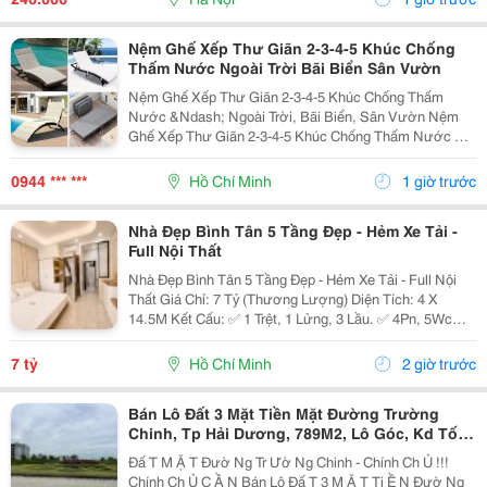
Thì Hạnh Nhân...
Nệm Ghế Xếp Thư Giãn 2-3-4-5 Khúc Chống
Thấm Nước Ngoài Trời Bãi Biển Sân Vườn
Nệm Ghế Xếp Thư Giãn 2-3-4-5 Khúc Chống Thấm
Nước &Ndash; Ngoài Trời, Bãi Biển, Sân Vườn Nệm
Ghế Xếp Thư Giãn 2-3-4-5 Khúc Chống Thấm Nước Có
Nhiều Mẫu, Kích Thước, Màu Sắc Và Chất Liệu Phù
Hợp Nhu Cầu Lựa Chọn. Sản Phẩm Hoàn Thiện Tỉ Mỉ,
0944 *** ***
Hồ Chí Minh
1 giờ trước
Bền Đẹp,...
Nhà Đẹp Bình Tân 5 Tầng Đẹp - Hẻm Xe Tải -
Full Nội Thất
Nhà Đẹp Bình Tân 5 Tầng Đẹp - Hẻm Xe Tải - Full Nội
Thất Giá Chỉ: 7 Tỷ (Thương Lượng) Diện Tích: 4 X
14.5M Kết Cấu: ✅ 1 Trệt, 1 Lửng, 3 Lầu. ✅ 4Pn, 5Wc
(Có Thể Bố Trí 6Pn). ✅ Phòng Thờ, Phòng Giặt, Sân
Thượng. Hẻm Xe Tải, Gần Mặt Tiền, Thuận...
7 tỷ
Hồ Chí Minh
2 giờ trước
Bán Lô Đất 3 Mặt Tiền Mặt Đường Trường
Chinh, Tp Hải Dương, 789M2, Lô Góc, Kd Tốt,
Vị Trí Đẹp
Đấ T M Ặ T Đườ Ng Tr Ườ Ng Chinh - Chính Ch Ủ !!!
Chính Ch Ủ C Ầ N Bán Lô Đấ T 3 M Ặ T Ti Ề N Đườ Ng