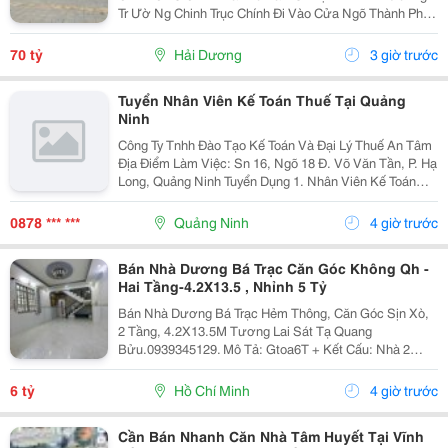
Tr Ườ Ng Chinh Trục Chính Đi Vào Cửa Ngõ Thành Ph Ố
H Ả I D Ươ Ng - Di Ệ N Tích 789M2, Lô Góc 3 M Ặ T Ti Ề
N - H Ướ Ng Tây, Nam, B Ắ C - V Ị...
70 tỷ
Hải Dương
3 giờ trước
Tuyển Nhân Viên Kế Toán Thuế Tại Quảng
Ninh
Công Ty Tnhh Đào Tạo Kế Toán Và Đại Lý Thuế An Tâm
Địa Điểm Làm Việc: Sn 16, Ngõ 18 Đ. Võ Văn Tần, P. Hạ
Long, Quảng Ninh Tuyển Dụng 1. Nhân Viên Kế Toán
Thuế : 05 Mô Tả Công Việc: &Bull; Thực Hiện Các Công
Việc Liên Quan Đến Kế Toán Thuế...
0878 *** ***
Quảng Ninh
4 giờ trước
Bán Nhà Dương Bá Trạc Căn Góc Không Qh -
Hai Tầng-4.2X13.5 , Nhỉnh 5 Tỷ
Bán Nhà Dương Bá Trạc Hẻm Thông, Căn Góc Sịn Xò,
2 Tầng, 4.2X13.5M Tương Lai Sát Tạ Quang
Bửu.0939345129. Mô Tả: Gtoa6T + Kết Cấu: Nhà 2
Tầng Btct Kiên Cố, 2 Phòng. + Vị Trí: Ngay Dương Bá
Trạc Thông Tạ Quang Bửu, Âu Dương Lân, Nguyễn Thị
6 tỷ
Hồ Chí Minh
4 giờ trước
Tần, Dạ...
Cần Bán Nhanh Căn Nhà Tâm Huyết Tại Vĩnh