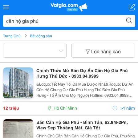
Trang Chủ
Bất động sản
Lọc nâng cao
Chính Thức Mở Bán Dự Án Căn Hộ Gia Phú
Hưng Thủ Đức - 0933.04.9999
&Ldquo;Tết Này Tôi Đã Mua Được Nhà&Rdquo; Dự Án
Căn Hộ Chung Cư Gia Phú Hưng Thủ Đức Gia Phú
Hưng - Tổ Ấm Cho Mọi Người Hotline: 0933.04.9999
Căn Hộ Thiết Vô Nhị - 2 Mặt Thoáng 3 Mặt Tiền Chỉ Hơn
600Tr/Căn Thanh Toán Siêu Linh Hoạt Bao Gồm 36 Đợt,
12 triệu
Hồ Chí Minh
>1 năm
Mỗ
Bán Căn Hộ Gia Phú - Bình Tân, 62.8M-2Pn,
View Đẹp Thoáng Mát, Giá Tốt
Chính Chủ Cần Bán Căn Hộ Chung Cư Gia Phú, Phường