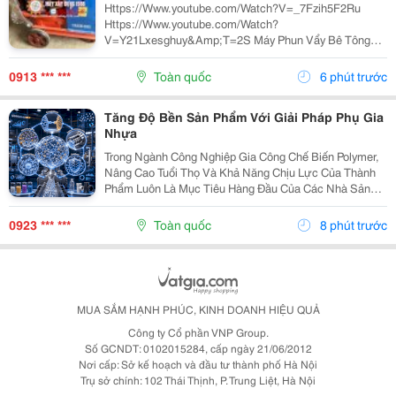
Https://Www.youtube.com/Watch?V=_7Fzih5F2Ru
Https://Www.youtube.com/Watch?
V=Y21Lxesghuy&Amp;T=2S Máy Phun Vẩy Bê Tông
Pz5 Nhỏ Gọn, Vận Chuyển Dễ Dàng, Hiệu Quả Công
Việc Cao, Chất Lượng Tốt, Bền Bỉ, Mạnh Mẽ, Giá Cả
0913 *** ***
Toàn quốc
6 phút trước
Hợp Lý. Máy Phu Vẩy Bê Tông...
Tăng Độ Bền Sản Phẩm Với Giải Pháp Phụ Gia
Nhựa
Trong Ngành Công Nghiệp Gia Công Chế Biến Polymer,
Nâng Cao Tuổi Thọ Và Khả Năng Chịu Lực Của Thành
Phẩm Luôn Là Mục Tiêu Hàng Đầu Của Các Nhà Sản
Xuất. Dù Sử Dụng Các Dòng Hạt Nhựa Nguyên Sinh
Cao Cấp (Như Pp, Pe, Abs, Pc), Nhựa Nền Đơn Thuần
0923 *** ***
Toàn quốc
8 phút trước
Vẫn...
MUA SẮM HẠNH PHÚC, KINH DOANH HIỆU QUẢ
Công ty Cổ phần VNP Group.
Số GCNDT: 0102015284, cấp ngày 21/06/2012
Nơi cấp: Sở kế hoạch và đầu tư thành phố Hà Nội
Trụ sở chính: 102 Thái Thịnh, P. Trung Liệt, Hà Nội