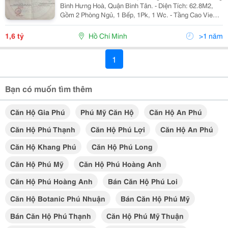
Bình Hưng Hoà, Quận Bình Tân. - Diện Tích: 62.8M2,
Gồm 2 Phòng Ngủ, 1 Bếp, 1Pk, 1 Wc. - Tầng Cao View
Đẹp, Mỗi Phòng Có Ban Công Riêng Thoáng Mát. - Giao
Thông Tiện Lợi, Dễ Dàng Di Chuyển, Khu...
1,6 tỷ
Hồ Chí Minh
>1 năm
1
Bạn có muốn tìm thêm
Căn Hộ Gia Phú
Phú Mỹ Căn Hộ
Căn Hộ An Phú
Căn Hộ Phú Thạnh
Căn Hộ Phú Lợi
Căn Hộ An Phú
Căn Hộ Khang Phú
Căn Hộ Phú Long
Căn Hộ Phú Mỹ
Căn Hộ Phú Hoàng Anh
Căn Hộ Phú Hoàng Anh
Bán Căn Hộ Phú Loi
Căn Hộ Botanic Phú Nhuận
Bán Căn Hộ Phú Mỹ
Bán Căn Hộ Phú Thạnh
Căn Hộ Phú Mỹ Thuận