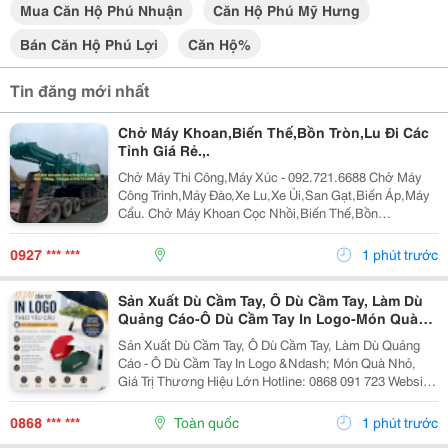
Mua Căn Hộ Phú Nhuận
Căn Hộ Phú Mỹ Hưng
Bán Căn Hộ Phú Lợi
Căn Hộ%
Tin đăng mới nhất
Chở Máy Khoan,Biến Thế,Bồn Tròn,Lu Đi Các
Tỉnh Giá Rẻ.,.
Chở Máy Thi Công,Máy Xúc - 092.721.6688 Chở Máy
Công Trình,Máy Đào,Xe Lu,Xe Ủi,San Gạt,Biến Áp,Máy
Cẩu. Chở Máy Khoan Cọc Nhồi,Biến Thế,Bồn
Tròn,Lu,Hàng Quá Khổ,Quá Tải Nhận Chở Ghép Hàng
Hóa,Máy Công Trình Đi Các Tỉnh Bắc Nam Giá Rẻ Liên
0927 *** ***
1 phút trước
Hệ...
Sản Xuất Dù Cầm Tay, Ô Dù Cầm Tay, Làm Dù
Quảng Cáo-Ô Dù Cầm Tay In Logo-Món Quà
Nhỏ, Giá Trị Thương Hiệu Lớn
Sản Xuất Dù Cầm Tay, Ô Dù Cầm Tay, Làm Dù Quảng
Cáo - Ô Dù Cầm Tay In Logo &Ndash; Món Quà Nhỏ,
Giá Trị Thương Hiệu Lớn Hotline: 0868 091 723 Website:
Www.quatangthienthan.com
0868 *** ***
Toàn quốc
1 phút trước