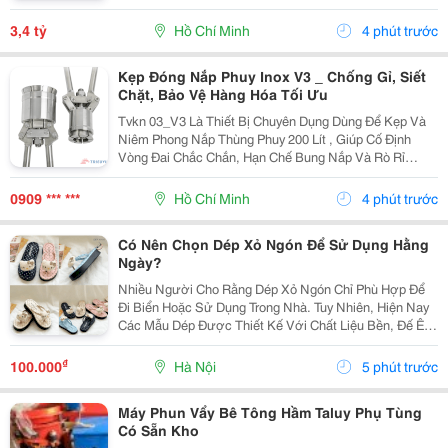
Dân Cư Hiện Hữu Đông Kín Người Ở, Mình Mua Đã Xin
Nhà 4 Lầu Xây Ở, Nhưng Phát Sinh Việc Ngoài Quê
3,4 tỷ
Hồ Chí Minh
4 phút trước
Nên...
Kẹp Đóng Nắp Phuy Inox V3 _ Chống Gỉ, Siết
Chặt, Bảo Vệ Hàng Hóa Tối Ưu
Tvkn 03_V3 Là Thiết Bị Chuyên Dụng Dùng Để Kẹp Và
Niêm Phong Nắp Thùng Phuy 200 Lít , Giúp Cố Định
Vòng Đai Chắc Chắn, Hạn Chế Bung Nắp Và Rò Rỉ
Trong Quá Trình Lưu Kho, Vận Chuyển. Được Chế Tạo
Từ Inox Không Gỉ , Sản Phẩm Có Độ Bền Vượt Trội,
0909 *** ***
Hồ Chí Minh
4 phút trước
Thích...
Có Nên Chọn Dép Xỏ Ngón Để Sử Dụng Hằng
Ngày?
Nhiều Người Cho Rằng Dép Xỏ Ngón Chỉ Phù Hợp Để
Đi Biển Hoặc Sử Dụng Trong Nhà. Tuy Nhiên, Hiện Nay
Các Mẫu Dép Được Thiết Kế Với Chất Liệu Bền, Đế Êm
Và Khả Năng Chống Trơn Trượt Nên Hoàn Toàn Có Thể
Sử Dụng Trong Nhiều Hoạt Động Hằng Ngày. Một...
₫
100.000
Hà Nội
5 phút trước
Máy Phun Vẩy Bê Tông Hầm Taluy Phụ Tùng
Có Sẵn Kho