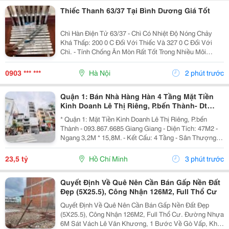
Thiếc Thanh 63/37 Tại Bình Dương Giá Tốt
Chì Hàn Điện Tử 63/37 - Chì Có Nhiệt Độ Nóng Chảy
Khá Thấp: 200 0 C Đối Với Thiếc Và 327 0 C Đối Với
Chì. - Tính Chống Ăn Mòn Rất Tốt Trong Nhiều Môi
Trường. + Ứng Dụng: - Dùng Để Hàn Dùng Trong Lĩnh
Vực Sản Xuất Quạt Điện, Bóng Điện, Bóng...
0903 *** ***
Hà Nội
2 phút trước
Quận 1: Bán Nhà Hàng Hàn 4 Tầng Mặt Tiền
Kinh Doanh Lê Thị Riêng, P.bến Thành- Dt
47M2- Chính Chủ Giang Giang
* Quận 1: Mặt Tiền Kinh Doanh Lê Thị Riêng, P.bến
Thành - 093.867.6685 Giang Giang - Diện Tích: 47M2 -
Ngang 3,2M * 15,8M. - Kết Cấu: 4 Tầng - Sân Thượng. -
Sẵn Dòng Tiền Đều Hiện Đang Cho Nhà Hàn Hàn Quốc
Thuê. - Sổ Hồng Vuông Vức - Hoàn Công...
23,5 tỷ
Hồ Chí Minh
3 phút trước
Quyết Định Về Quê Nên Cần Bán Gấp Nền Đất
Đẹp (5X25.5), Công Nhận 126M2, Full Thổ Cư
Quyết Định Về Quê Nên Cần Bán Gấp Nền Đất Đẹp
(5X25.5), Công Nhận 126M2, Full Thổ Cư. Đường Nhựa
6M Sát Vách Lê Văn Khương, 1 Bước Về Gò Vấp, Khu